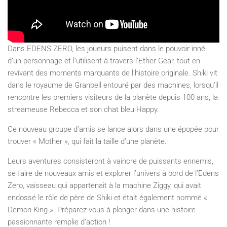
Dans EDENS ZERO, les joueurs puisent dans le pouvoir inné
d’un personnage et l’utilisent à travers l’Ether Gear, tout en
revivant des moments marquants de l’histoire originale. Shiki vit
dans le royaume de Granbell entouré par des machines, lorsqu’il
rencontre les premiers visiteurs de la planète depuis 100 ans, la
streameuse Rebecca et son chat bleu Happy.
Ce nouveau groupe d’amis se lance alors dans une épopée pour
trouver « Mother », qui fait la taille d’une planète.
Leurs aventures consisteront à vaincre de puissants ennemis,
se faire de nouveaux amis et explorer l’univers à bord de l’Edens
Zero, vaisseau qui appartenait à la machine Ziggy, qui avait
endossé le rôle de père de Shiki et était également nommé «
Demon King ». Préparez-vous à plonger dans une histoire
passionnante remplie d’action !