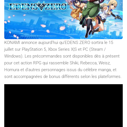
KONAMI annonce aujourd’hui qu’EDENS ZERO sortira le 15
juillet sur PlayStation 5, Xbox Series X|S et PC (Steam /
Windows). Les précommandes sont disponibles dès à présent
pour cet action RPG qui rassemble Shiki, Rebecca, Weisz,
Homura et d’autres personnages issus du célèbre manga, et
sont accompagnées de bonus différents selon les plateformes.