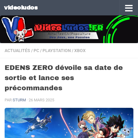
videoludos
Skip to content
ACTUALITÉS
/
PC
/
PLAYSTATION
/
XBOX
EDENS ZERO dévoile sa date de
sortie et lance ses
précommandes
PAR
STURM
·
26 MARS 2025