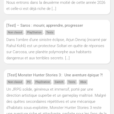
Nous entrons dans la deuxième moitié de cette année 2026
et celle-ci est déjà riche de
[…]
[Test] – Saros : mourir, apprendre, progresser
,
,
Non classé
PlayStation
Tests
Dans l'ombre d'une sinistre éclipse, Arjun Devraj (incarné par
Rahul Kohli) est un protecteur Soltari en quête de réponses
sur Carcosa, une planète polymorphe aux habitants
dangereux et aux terribles secrets.
[…]
[Test] Monster Hunter Stories 3 : Une aventure épique ?!
,
,
,
,
,
Non classé
PC
PlayStation
Switch
Tests
Xbox
Un JRPG solide, généreux et immersif, porté par une
direction artistique superbe et un gameplay maîtrisé. Malgré
des quêtes secondaires répétitives et une mécanique
d’habitats sous‑exploitée, Monster Hunter Stories 3 reste
une aventure riche et attachante, parfaite pour les fans de la