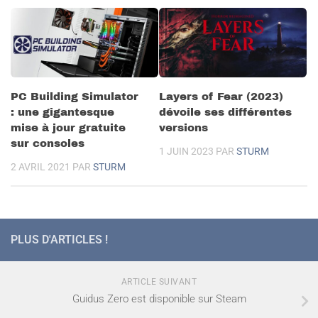
PC Building Simulator
Layers of Fear (2023)
: une gigantesque
dévoile ses différentes
mise à jour gratuite
versions
sur consoles
1 JUIN 2023
PAR
STURM
2 AVRIL 2021
PAR
STURM
PLUS D'ARTICLES !
ARTICLE SUIVANT
Guidus Zero est disponible sur Steam