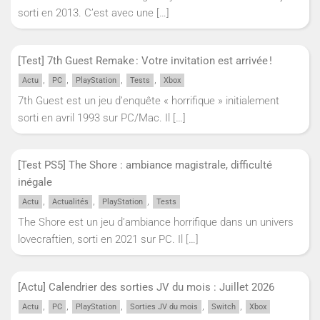
sorti en 2013. C’est avec une
[…]
[Test] 7th Guest Remake : Votre invitation est arrivée !
,
,
,
,
Actu
PC
PlayStation
Tests
Xbox
7th Guest est un jeu d’enquête « horrifique » initialement
sorti en avril 1993 sur PC/Mac. Il
[…]
[Test PS5] The Shore : ambiance magistrale, difficulté
inégale
,
,
,
Actu
Actualités
PlayStation
Tests
The Shore est un jeu d’ambiance horrifique dans un univers
lovecraftien, sorti en 2021 sur PC. Il
[…]
[Actu] Calendrier des sorties JV du mois : Juillet 2026
,
,
,
,
,
Actu
PC
PlayStation
Sorties JV du mois
Switch
Xbox