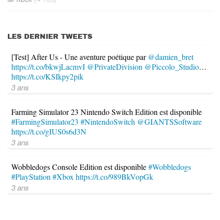
LES DERNIER TWEETS
[Test] After Us - Une aventure poétique par
@damien_bret
https://t.co/bkwjLacmvI
@PrivateDivision
@Piccolo_Studio
…
https://t.co/KSIkpy2pik
3 ans
Farming Simulator 23 Nintendo Switch Edition est disponible
#FarmingSimulator23
#NintendoSwitch
@GIANTSSoftware
https://t.co/gIUS0s6d3N
3 ans
Wobbledogs Console Edition est disponible
#Wobbledogs
#PlayStation
#Xbox
https://t.co/989BkVopGk
3 ans