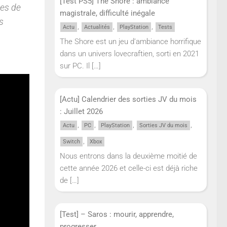
[Test PS5] The Shore : ambiance
les de
magistrale, difficulté inégale
s
,
,
,
Actu
Actualités
PlayStation
Tests
The Shore est un jeu d’ambiance horrifique
dans un univers lovecraftien, sorti en 2021
sur PC. Il
[…]
[Actu] Calendrier des sorties JV du mois
: Juillet 2026
,
,
,
,
Actu
PC
PlayStation
Sorties JV du mois
,
Switch
Xbox
Nous entrons dans la deuxième moitié de
cette année 2026 et celle-ci est déjà riche
de
[…]
[Test] – Saros : mourir, apprendre,
progresser