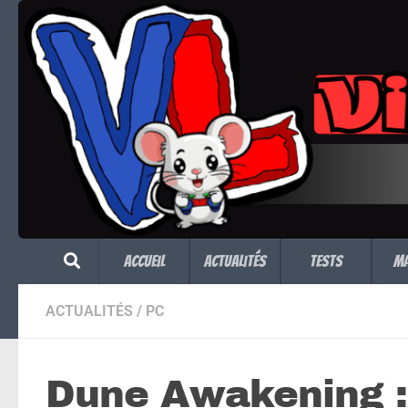
Skip to content
Accueil
Actualités
Tests
M
ACTUALITÉS
/
PC
Dune Awakening :