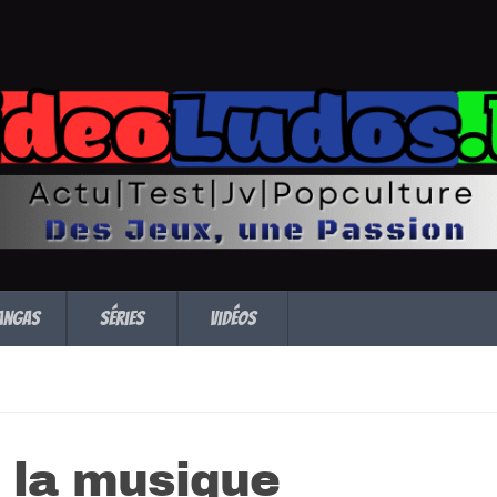
angas
Séries
Vidéos
 la musique