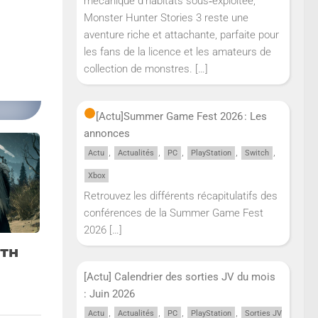
mécanique d’habitats sous‑exploitée,
Monster Hunter Stories 3 reste une
aventure riche et attachante, parfaite pour
les fans de la licence et les amateurs de
collection de monstres.
[…]
[Actu]
Summer Game Fest 2026 : Les
annonces
,
,
,
,
,
Actu
Actualités
PC
PlayStation
Switch
Xbox
Retrouvez les différents récapitulatifs des
conférences de la Summer Game Fest
2026
[…]
RTH
[Actu] Calendrier des sorties JV du mois
: Juin 2026
,
,
,
,
Actu
Actualités
PC
PlayStation
Sorties JV