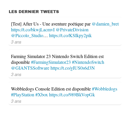
LES DERNIER TWEETS
[Test] After Us - Une aventure poétique par
@damien_bret
https://t.co/bkwjLacmvI
@PrivateDivision
@Piccolo_Studio
…
https://t.co/KSIkpy2pik
3 ans
Farming Simulator 23 Nintendo Switch Edition est
disponible
#FarmingSimulator23
#NintendoSwitch
@GIANTSSoftware
https://t.co/gIUS0s6d3N
3 ans
Wobbledogs Console Edition est disponible
#Wobbledogs
#PlayStation
#Xbox
https://t.co/989BkVopGk
3 ans