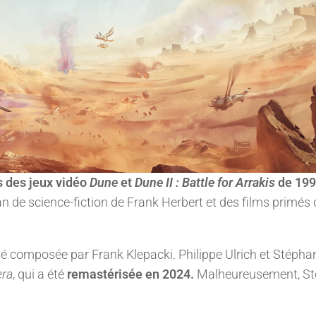
s des jeux vidéo
Dune
et
Dune II : Battle for Arrakis
de 199
man de science-fiction de Frank Herbert et des films primés 
té composée par Frank Klepacki. Philippe Ulrich et Stépha
era
, qui a été
remastérisée en 2024.
Malheureusement, S