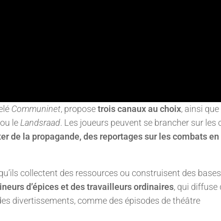
elé
Communinet
, propose
trois canaux au choix
, ainsi que
 ou le
Landsraad
. Les joueurs peuvent se brancher sur les
er de la propagande, des reportages sur les combats en
u’ils collectent des ressources ou construisent des bases
neurs d’épices et des travailleurs ordinaires
, qui diffuse
et des divertissements, comme des épisodes de théâtre