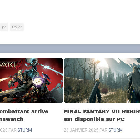
pc
trailer
ombattant arrive
FINAL FANTASY VII REBI
nswatch
est disponible sur PC
023
PAR
STURM
23 JANVIER 2025
PAR
STURM