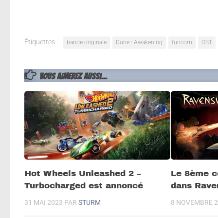
Étiquettes :
bande originale
Dune : Awakening
funcom
OST
VOUS AIMEREZ AUSSI...
Hot Wheels Unleashed 2 –
Le 8ème c
Turbocharged est annoncé
dans Rave
31 MAI 2023
PAR
STURM
8 NOVEMBRE 2