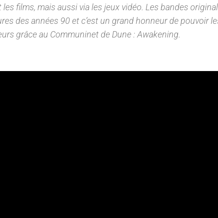
t les films, mais aussi via les jeux vidéo. Les bandes origina
ures des années 90 et c’est un grand honneur de pouvoir le
oueurs grâce au Communinet de Dune : Awakenin
g.