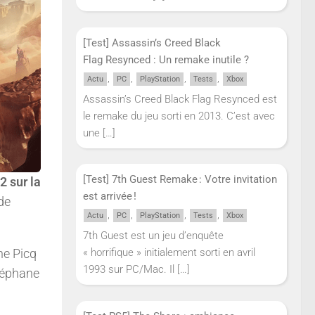
[Test] Assassin’s Creed Black
Flag Resynced : Un remake inutile ?
,
,
,
,
Actu
PC
PlayStation
Tests
Xbox
Assassin’s Creed Black Flag Resynced est
le remake du jeu sorti en 2013. C’est avec
une
[…]
[Test] 7th Guest Remake : Votre invitation
2 sur la
est arrivée !
de
,
,
,
,
Actu
PC
PlayStation
Tests
Xbox
7th Guest est un jeu d’enquête
ne Picq
« horrifique » initialement sorti en avril
1993 sur PC/Mac. Il
[…]
téphane