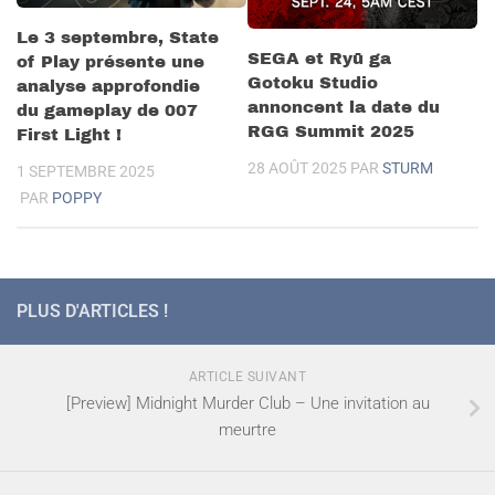
Le 3 septembre, State
SEGA et Ryū ga
of Play présente une
Gotoku Studio
analyse approfondie
annoncent la date du
du gameplay de 007
RGG Summit 2025
First Light !
28 AOÛT 2025
PAR
STURM
1 SEPTEMBRE 2025
PAR
POPPY
PLUS D'ARTICLES !
ARTICLE SUIVANT
[Preview] Midnight Murder Club – Une invitation au
meurtre