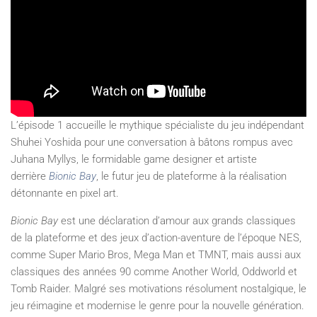
L’épisode 1 accueille le mythique spécialiste du jeu indépendant
Shuhei Yoshida pour une conversation à bâtons rompus avec
Juhana Myllys, le formidable game designer et artiste
derrière
Bionic Bay
, le futur jeu de plateforme à la réalisation
détonnante en pixel art.
Bionic Bay
est une déclaration d’amour aux grands classiques
de la plateforme et des jeux d’action-aventure de l’époque NES,
comme Super Mario Bros, Mega Man et TMNT, mais aussi aux
classiques des années 90 comme Another World, Oddworld et
Tomb Raider. Malgré ses motivations résolument nostalgique, le
jeu réimagine et modernise le genre pour la nouvelle génération.