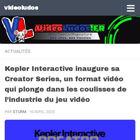
videoludos
Skip to content
ACTUALITÉS
Kepler Interactive inaugure sa
Creator Series, un format vidéo
qui plonge dans les coulisses de
l’industrie du jeu vidéo
PAR
STURM
·
10 AVRIL 2025