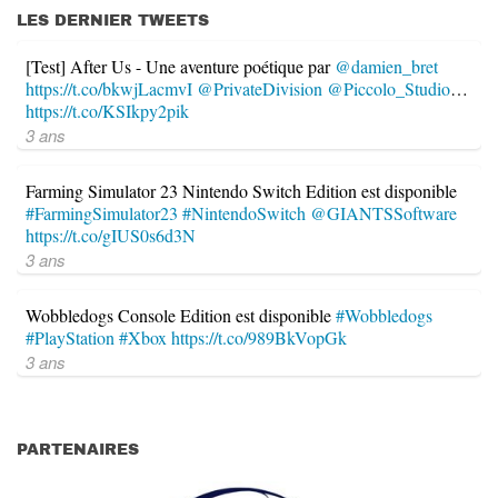
LES DERNIER TWEETS
[Test] After Us - Une aventure poétique par
@damien_bret
https://t.co/bkwjLacmvI
@PrivateDivision
@Piccolo_Studio
…
https://t.co/KSIkpy2pik
3 ans
Farming Simulator 23 Nintendo Switch Edition est disponible
#FarmingSimulator23
#NintendoSwitch
@GIANTSSoftware
https://t.co/gIUS0s6d3N
3 ans
Wobbledogs Console Edition est disponible
#Wobbledogs
#PlayStation
#Xbox
https://t.co/989BkVopGk
3 ans
PARTENAIRES