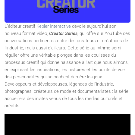
L’éditeur créatif
Kepler Interactive
dévoile aujourd’hui son
nouveau format vidéo,
Creator Series
, qui offre sur YouTube des
conversations pertinentes entre des créateurs et créatrices de
l’industrie, mais aussi d’ailleurs. Cette série au rythme semi-
régulier offre une véritable plongée dans les coulisses du
processus créatif qui donne naissance à l’art que nous aimons,
en explorant les inspirations, les histoires et les points de vue
des personnalités qui se cachent derrière les jeux.
Développeurs et développeuses, légendes de l’industrie,
photographes, créateurs de mode et documentaristes : la série
accueillera des invités venus de tous les médias culturels et
créatifs.