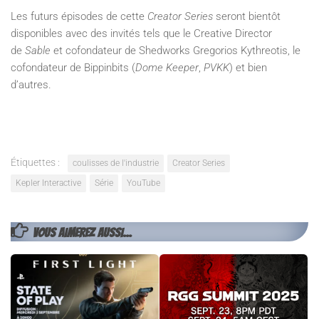
Les futurs épisodes de cette
Creator Series
seront bientôt
disponibles avec des invités tels que le Creative Director
de
Sable
et cofondateur de Shedworks Gregorios Kythreotis, le
cofondateur de Bippinbits (
Dome Keeper
,
PVKK
) et bien
d’autres.
Étiquettes :
coulisses de l'industrie
Creator Series
Kepler Interactive
Série
YouTube
VOUS AIMEREZ AUSSI...