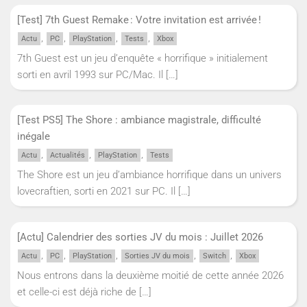
[Test] 7th Guest Remake : Votre invitation est arrivée !
,
,
,
,
Actu
PC
PlayStation
Tests
Xbox
7th Guest est un jeu d’enquête « horrifique » initialement
sorti en avril 1993 sur PC/Mac. Il
[…]
[Test PS5] The Shore : ambiance magistrale, difficulté
inégale
,
,
,
Actu
Actualités
PlayStation
Tests
The Shore est un jeu d’ambiance horrifique dans un univers
lovecraftien, sorti en 2021 sur PC. Il
[…]
[Actu] Calendrier des sorties JV du mois : Juillet 2026
,
,
,
,
,
Actu
PC
PlayStation
Sorties JV du mois
Switch
Xbox
Nous entrons dans la deuxième moitié de cette année 2026
et celle-ci est déjà riche de
[…]