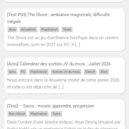
[Test PS5] The Shore : ambiance magistrale, difficulté
inégale
,
,
,
Actu
Actualités
PlayStation
Tests
The Shore est un jeu d’ambiance horrifique dans un univers
lovecraftien, sorti en 2021 sur PC. Il
[…]
[Actu] Calendrier des sorties JV du mois : Juillet 2026
,
,
,
,
,
Actu
PC
PlayStation
Sorties JV du mois
Switch
Xbox
Nous entrons dans la deuxième moitié de cette année 2026
et celle-ci est déjà riche de
[…]
[Test] – Saros : mourir, apprendre, progresser
,
,
Non classé
PlayStation
Tests
Dans l'ombre d'une sinistre éclipse, Arjun Devraj (incarné par