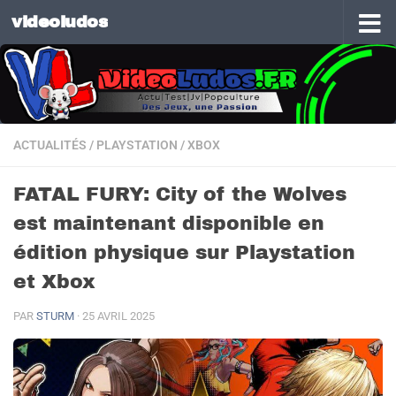
videoludos
Skip to content
ACTUALITÉS
/
PLAYSTATION
/
XBOX
FATAL FURY: City of the Wolves
est maintenant disponible en
édition physique sur Playstation
et Xbox
PAR
STURM
·
25 AVRIL 2025