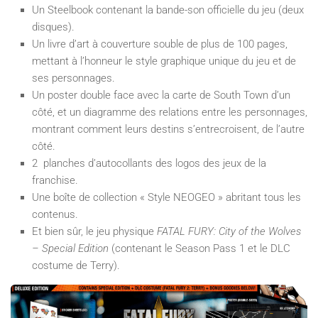
Un Steelbook contenant la bande-son officielle du jeu (deux
disques).
Un livre d’art à couverture souble de plus de 100 pages,
mettant à l’honneur le style graphique unique du jeu et de
ses personnages.
Un poster double face avec la carte de South Town d’un
côté, et un diagramme des relations entre les personnages,
montrant comment leurs destins s’entrecroisent, de l’autre
côté.
2 planches d’autocollants des logos des jeux de la
franchise.
Une boîte de collection « Style NEOGEO » abritant tous les
contenus.
Et bien sûr, le jeu physique
FATAL FURY: City of the Wolves
– Special Edition
(contenant le Season Pass 1 et le DLC
costume de Terry).