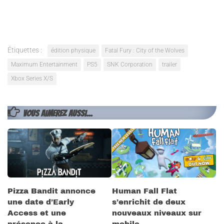
Étiquettes :
édition physique
Fatal Fury : City of the Wolves
Maximum Entertainment
PS5
SNK Corporation
trailer
Xbox Series X/S
VOUS AIMEREZ AUSSI...
Pizza Bandit annonce
Human Fall Flat
une date d’Early
s’enrichit de deux
Access et une
nouveaux niveaux sur
présence à la
mobile