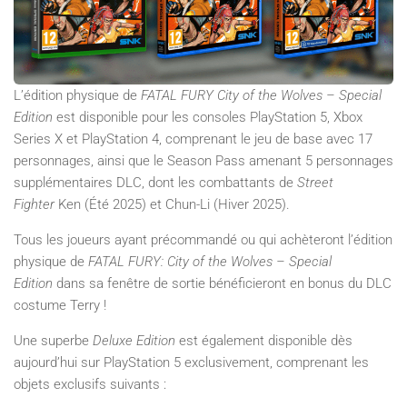
L’édition physique de
FATAL FURY City of the Wolves – Special
Edition
est disponible pour les consoles PlayStation 5, Xbox
Series X et PlayStation 4, comprenant le jeu de base avec 17
personnages, ainsi que le Season Pass amenant 5 personnages
supplémentaires DLC, dont les combattants de
Street
Fighter
Ken (Été 2025) et Chun-Li (Hiver 2025).
Tous les joueurs ayant précommandé ou qui achèteront l’édition
physique de
FATAL FURY: City of the Wolves – Special
Edition
dans sa fenêtre de sortie bénéficieront en bonus du DLC
costume Terry !
Une superbe
Deluxe Edition
est également disponible dès
aujourd’hui sur PlayStation 5 exclusivement, comprenant les
objets exclusifs suivants :