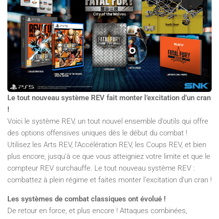
Le tout nouveau système REV fait monter l’excitation d’un cran
!
Voici le système REV, un tout nouvel ensemble d’outils qui offre
des options offensives uniques dès le début du combat !
Utilisez les Arts REV, l’Accélération REV, les Coups REV, et bien
plus encore, jusqu’à ce que vous atteigniez votre limite et que le
compteur REV surchauffe. Le tout nouveau système REV :
combattez à plein régime et faites monter l’excitation d’un cran !
Les systèmes de combat classiques ont évolué !
De retour en force, et plus encore ! Attaques combinées,