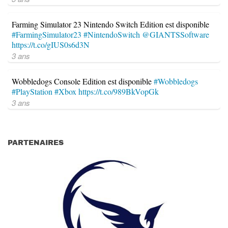
Farming Simulator 23 Nintendo Switch Edition est disponible
#FarmingSimulator23
#NintendoSwitch
@GIANTSSoftware
https://t.co/gIUS0s6d3N
3 ans
Wobbledogs Console Edition est disponible
#Wobbledogs
#PlayStation
#Xbox
https://t.co/989BkVopGk
3 ans
PARTENAIRES