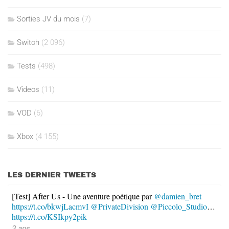
Sorties JV du mois
(7)
Switch
(2 096)
Tests
(498)
Videos
(11)
VOD
(6)
Xbox
(4 155)
LES DERNIER TWEETS
[Test] After Us - Une aventure poétique par
@damien_bret
https://t.co/bkwjLacmvI
@PrivateDivision
@Piccolo_Studio
…
https://t.co/KSIkpy2pik
3 ans