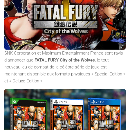
SNK Corporation et Maximum Entertainment France sont ravis
d’annoncer que
FATAL FURY City of the Wolves
, le tout
nouveau jeu de combat de la célèbre série de jeux, est
maintenant disponible aux formats physiques « Special Edition »
et « Deluxe Edition ».