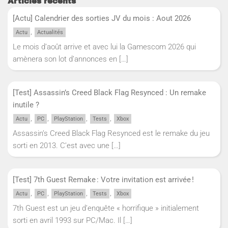
Articles récents
[Actu] Calendrier des sorties JV du mois : Aout 2026
,
Actu
Actualités
Le mois d’août arrive et avec lui la Gamescom 2026 qui
amènera son lot d’annonces en
[…]
[Test] Assassin’s Creed Black Flag Resynced : Un remake
inutile ?
,
,
,
,
Actu
PC
PlayStation
Tests
Xbox
Assassin’s Creed Black Flag Resynced est le remake du jeu
sorti en 2013. C’est avec une
[…]
[Test] 7th Guest Remake : Votre invitation est arrivée !
,
,
,
,
Actu
PC
PlayStation
Tests
Xbox
7th Guest est un jeu d’enquête « horrifique » initialement
sorti en avril 1993 sur PC/Mac. Il
[…]