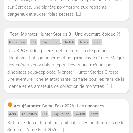
Rahul Kohli) est un protecteur Soltari en quête de réponses
sur Carcosa, une planète polymorphe aux habitants
dangereux et aux terribles secrets.
[…]
[Test] Monster Hunter Stories 3 : Une aventure épique ?!
,
,
,
,
,
Non classé
PC
PlayStation
Switch
Tests
Xbox
Un JRPG solide, généreux et immersif, porté par une
direction artistique superbe et un gameplay maîtrisé. Malgré
des quêtes secondaires répétitives et une mécanique
d’habitats sous‑exploitée, Monster Hunter Stories 3 reste
une aventure riche et attachante, parfaite pour les fans de la
licence et les amateurs de collection de monstres.
[…]
[Actu]
Summer Game Fest 2026 : Les annonces
,
,
,
,
,
Actu
Actualités
PC
PlayStation
Switch
Xbox
Retrouvez les différents récapitulatifs des conférences de la
Summer Game Fest 2026
[…]