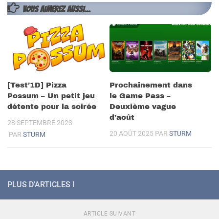
VOUS AIMEREZ AUSSI...
[Test’1D] Pizza
Prochainement dans
Possum – Un petit jeu
le Game Pass –
détente pour la soirée
Deuxième vague
d’août
28 SEPTEMBRE 2023
20 AOÛT 2025
PAR
STURM
PAR
STURM
PLUS D'ARTICLES !
ARTICLE SUIVANT