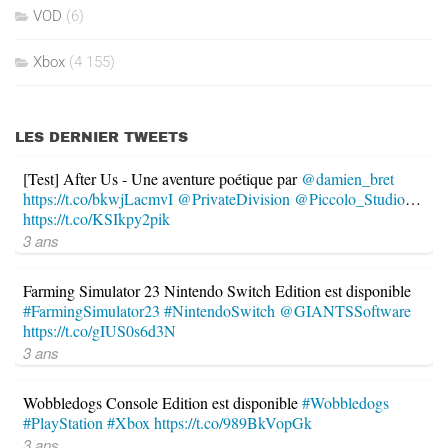
VOD
(6)
Xbox
(4 155)
LES DERNIER TWEETS
[Test] After Us - Une aventure poétique par
@damien_bret
https://t.co/bkwjLacmvI
@PrivateDivision
@Piccolo_Studio
…
https://t.co/KSIkpy2pik
3 ans
Farming Simulator 23 Nintendo Switch Edition est disponible
#FarmingSimulator23
#NintendoSwitch
@GIANTSSoftware
https://t.co/gIUS0s6d3N
3 ans
Wobbledogs Console Edition est disponible
#Wobbledogs
#PlayStation
#Xbox
https://t.co/989BkVopGk
3 ans