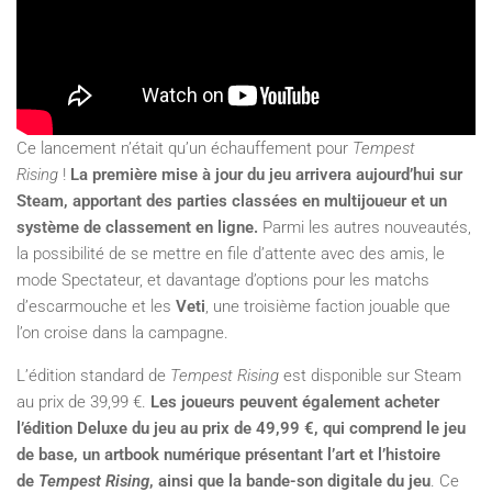
Ce lancement n’était qu’un échauffement pour
Tempest
Rising
!
La première mise à jour du jeu arrivera aujourd’hui sur
Steam,
apportant des parties classées en multijoueur et un
système de classement en ligne.
Parmi les autres nouveautés,
la possibilité de se mettre en file d’attente avec des amis, le
mode Spectateur, et davantage d’options pour les matchs
d’escarmouche et les
Veti
, une troisième faction jouable que
l’on croise dans la campagne.
L’édition standard de
Tempest Rising
est disponible sur Steam
au prix de 39,99 €.
Les joueurs peuvent également acheter
l’édition Deluxe du jeu au prix de 49,99 €, qui comprend le jeu
de base, un artbook numérique présentant l’art et l’histoire
de
Tempest Rising
, ainsi que la bande-son digitale du jeu
. Ce