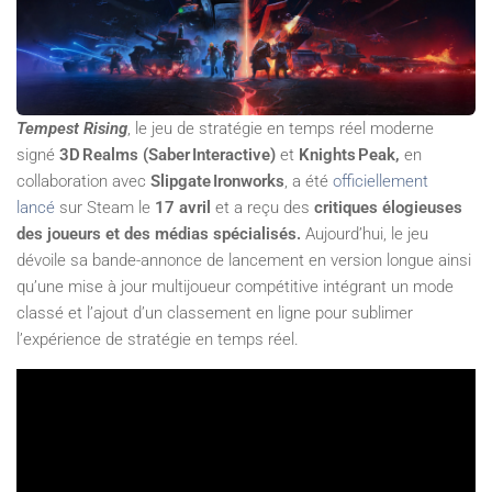
Tempest Rising
, le jeu de stratégie en temps réel moderne
signé
3D Realms (Saber Interactive)
et
Knights Peak,
en
collaboration avec
Slipgate Ironworks
, a été
officiellement
lancé
sur Steam le
17 avril
et a reçu des
critiques élogieuses
des joueurs et des médias spécialisés.
Aujourd’hui, le jeu
dévoile sa bande-annonce de lancement en version longue ainsi
qu’une mise à jour multijoueur compétitive intégrant un mode
classé et l’ajout d’un classement en ligne pour sublimer
l’expérience de stratégie en temps réel.