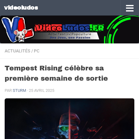
videoludos
Skip to content
ACTUALITÉS
/
PC
Tempest Rising célèbre sa
première semaine de sortie
PAR
STURM
·
25 AVRIL 2025