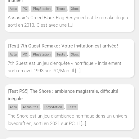
inutile ?
,
,
,
,
Actu
PC
PlayStation
Tests
Xbox
Assassin’s Creed Black Flag Resynced est le remake du jeu
sorti en 2013. C’est avec une
[…]
[Test] 7th Guest Remake : Votre invitation est arrivée !
,
,
,
,
Actu
PC
PlayStation
Tests
Xbox
7th Guest est un jeu d’enquête « horrifique » initialement
sorti en avril 1993 sur PC/Mac. Il
[…]
[Test PS5] The Shore : ambiance magistrale, difficulté
inégale
,
,
,
Actu
Actualités
PlayStation
Tests
The Shore est un jeu d’ambiance horrifique dans un univers
lovecraftien, sorti en 2021 sur PC. Il
[…]