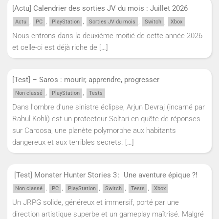
[Actu] Calendrier des sorties JV du mois : Juillet 2026
,
,
,
,
,
Actu
PC
PlayStation
Sorties JV du mois
Switch
Xbox
Nous entrons dans la deuxième moitié de cette année 2026
et celle-ci est déjà riche de
[…]
[Test] – Saros : mourir, apprendre, progresser
,
,
Non classé
PlayStation
Tests
Dans l'ombre d'une sinistre éclipse, Arjun Devraj (incarné par
Rahul Kohli) est un protecteur Soltari en quête de réponses
sur Carcosa, une planète polymorphe aux habitants
dangereux et aux terribles secrets.
[…]
[Test] Monster Hunter Stories 3 : Une aventure épique ?!
,
,
,
,
,
Non classé
PC
PlayStation
Switch
Tests
Xbox
Un JRPG solide, généreux et immersif, porté par une
direction artistique superbe et un gameplay maîtrisé. Malgré