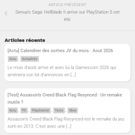
ARTICLE PRÉCÉDENT
Senua’s Saga: Hellblade II arrive sur PlayStation 5 cet
été.
Articles récents
[Actu] Calendrier des sorties JV du mois : Aout 2026
,
Actu
Actualités
Le mois d’août arrive et avec lui la Gamescom 2026 qui
amènera son lot d’annonces en
[…]
[Test] Assassin’s Creed Black Flag Resynced : Un remake
inutile ?
,
,
,
,
Actu
PC
PlayStation
Tests
Xbox
Assassin’s Creed Black Flag Resynced est le remake du jeu
sorti en 2013. C’est avec une
[…]