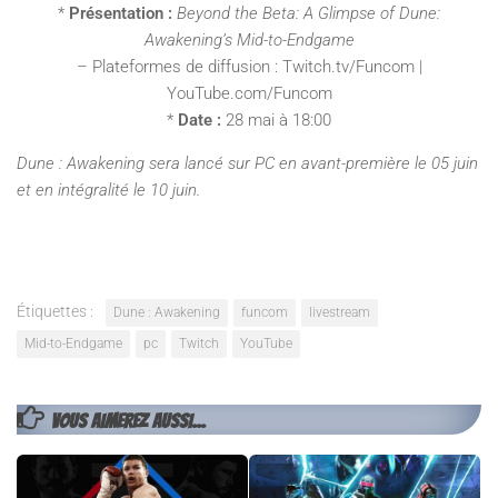
*
Présentation :
Beyond the Beta: A Glimpse of Dune:
Awakening’s Mid-to-Endgame
– Plateformes de diffusion : Twitch.tv/Funcom |
YouTube.com/Funcom
*
Date :
28 mai à 18:00
Dune : Awakening sera lancé sur PC en avant-première le 05 juin
et en intégralité le 10 juin.
Étiquettes :
Dune : Awakening
funcom
livestream
Mid-to-Endgame
pc
Twitch
YouTube
VOUS AIMEREZ AUSSI...