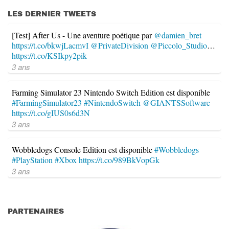
LES DERNIER TWEETS
[Test] After Us - Une aventure poétique par
@damien_bret
https://t.co/bkwjLacmvI
@PrivateDivision
@Piccolo_Studio
…
https://t.co/KSIkpy2pik
3 ans
Farming Simulator 23 Nintendo Switch Edition est disponible
#FarmingSimulator23
#NintendoSwitch
@GIANTSSoftware
https://t.co/gIUS0s6d3N
3 ans
Wobbledogs Console Edition est disponible
#Wobbledogs
#PlayStation
#Xbox
https://t.co/989BkVopGk
3 ans
PARTENAIRES