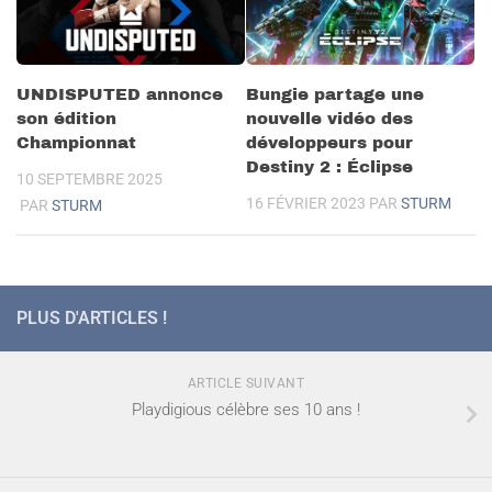
UNDISPUTED annonce
Bungie partage une
son édition
nouvelle vidéo des
Championnat
développeurs pour
Destiny 2 : Éclipse
10 SEPTEMBRE 2025
16 FÉVRIER 2023
PAR
STURM
PAR
STURM
PLUS D'ARTICLES !
ARTICLE SUIVANT
Playdigious célèbre ses 10 ans !