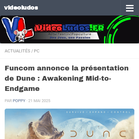
videoludos
Skip to content
ACTUALITÉS
/
PC
Funcom annonce la présentation
de Dune : Awakening Mid-to-
Endgame
PAR
POPPY
·
21 MAI 2025