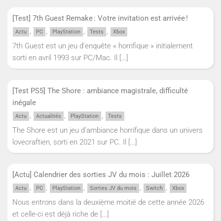
[Test] 7th Guest Remake : Votre invitation est arrivée !
,
,
,
,
Actu
PC
PlayStation
Tests
Xbox
7th Guest est un jeu d’enquête « horrifique » initialement
sorti en avril 1993 sur PC/Mac. Il
[…]
[Test PS5] The Shore : ambiance magistrale, difficulté
inégale
,
,
,
Actu
Actualités
PlayStation
Tests
The Shore est un jeu d’ambiance horrifique dans un univers
lovecraftien, sorti en 2021 sur PC. Il
[…]
[Actu] Calendrier des sorties JV du mois : Juillet 2026
,
,
,
,
,
Actu
PC
PlayStation
Sorties JV du mois
Switch
Xbox
Nous entrons dans la deuxième moitié de cette année 2026
et celle-ci est déjà riche de
[…]