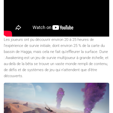
Les joueurs ont pu découvrir environ 20 à 25 heures de
l’expérience de survie initiale, dont environ 25 % de la carte du
bassin de Hagga, mais cela ne fait qu’effleurer la surface. Dune
: Awakening est un jeu de survie multijoueur à grande échelle, et
au-delà de la bêta se trouve un vaste monde rempli de contenu,
de défis et de systèmes de jeu qui n’attendent que d’être
découverts.