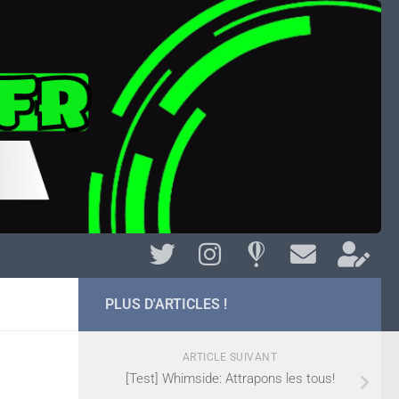
PLUS D'ARTICLES !
ARTICLE SUIVANT
[Test] Whimside: Attrapons les tous!