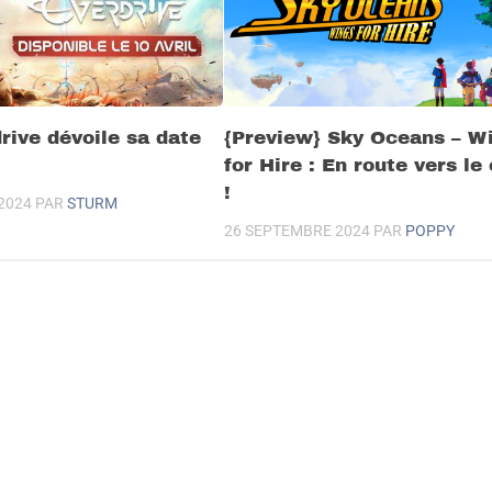
rive dévoile sa date
{Preview} Sky Oceans – W
for Hire : En route vers le 
!
2024
PAR
STURM
26 SEPTEMBRE 2024
PAR
POPPY