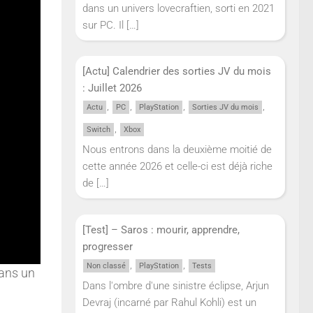
dans un univers lovecraftien, sorti en 2021
sur PC. Il
[…]
[Actu] Calendrier des sorties JV du mois
: Juillet 2026
,
,
,
,
Actu
PC
PlayStation
Sorties JV du mois
,
Switch
Xbox
Nous entrons dans la deuxième moitié de
cette année 2026 et celle-ci est déjà riche
de
[…]
[Test] – Saros : mourir, apprendre,
progresser
,
,
Non classé
PlayStation
Tests
dans un
Dans l'ombre d'une sinistre éclipse, Arjun
Devraj (incarné par Rahul Kohli) est un