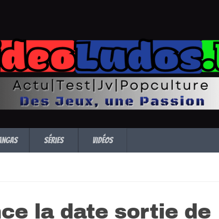
angas
Séries
Vidéos
e la date sortie de