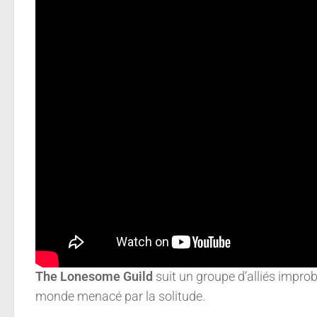
The Lonesome Guild
suit un groupe d’alliés impro
monde menacé par la solitude.