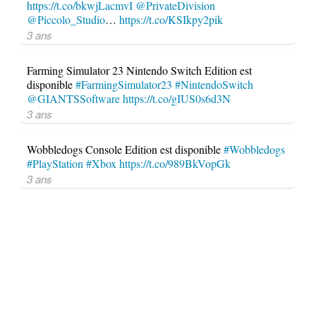
https://t.co/bkwjLacmvI
@PrivateDivision
@Piccolo_Studio
…
https://t.co/KSIkpy2pik
3 ans
Farming Simulator 23 Nintendo Switch Edition est
disponible
#FarmingSimulator23
#NintendoSwitch
@GIANTSSoftware
https://t.co/gIUS0s6d3N
3 ans
Wobbledogs Console Edition est disponible
#Wobbledogs
#PlayStation
#Xbox
https://t.co/989BkVopGk
3 ans