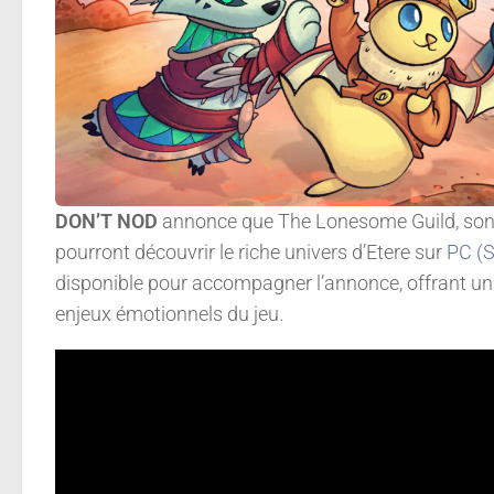
DON’T NOD
annonce que The Lonesome Guild, son p
pourront découvrir le riche univers d’Etere sur
PC (
disponible pour accompagner l’annonce, offrant un 
enjeux émotionnels du jeu.