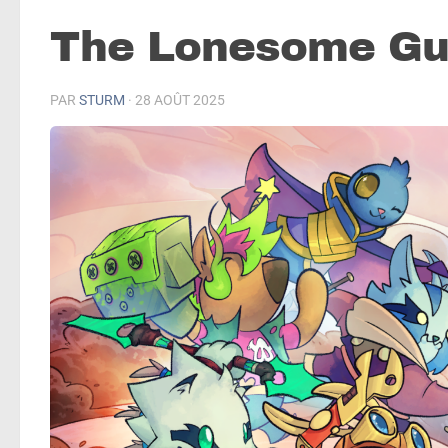
The Lonesome Gu
PAR
STURM
·
28 AOÛT 2025