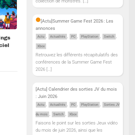
collection de monstres.
[…]
[Actu]
Summer Game Fest 2026 : Les
annonces
,
,
,
,
,
Actu
Actualités
PC
PlayStation
Switch
ings
ciel
Xbox
Retrouvez les différents récapitulatifs des
conférences de la Summer Game Fest
2026
[…]
[Actu] Calendrier des sorties JV du mois
: Juin 2026
,
,
,
,
Actu
Actualités
PC
PlayStation
Sorties JV
,
,
du mois
Switch
Xbox
Faisons le point sur les sorties Jeux vidéo
du mois de juin 2026, ainsi que les