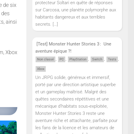
protecteur Soltari en quête de réponses
 de six
sur Carcosa, une planète polymorphe aux
s des
habitants dangereux et aux terribles
s, ainsi
secrets.
[…]
[Test] Monster Hunter Stories 3 : Une
aventure épique ?!
am, Xbox
,
,
,
,
,
Non classé
PC
PlayStation
Switch
Tests
Xbox
Un JRPG solide, généreux et immersif,
porté par une direction artistique superbe
et un gameplay maîtrisé. Malgré des
quêtes secondaires répétitives et une
mécanique d’habitats sous‑exploitée,
Monster Hunter Stories 3 reste une
aventure riche et attachante, parfaite pour
les fans de la licence et les amateurs de