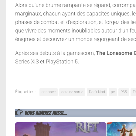
Alors qu’une brume rampante se répand, corrompan
marginaux, chacun ayant des capacités uniques, leur
phases de combat et d’exploration, et forgez des l
que vivre des moments inoubliables autour d’un f
énigmes et découvrez un monde regorgeant de sec
Après ses débuts à la gamescom,
The Lonesome G
Series X|S et PlayStation 5.
Étiquettes :
annonce
date de sortie
Don't Nod
pc
PS5
T
VOUS AIMEREZ AUSSI...