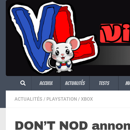
Skip to content
Accueil
Actualités
Tests
M
ACTUALITÉS
/
PLAYSTATION
/
XBOX
DON’T NOD annonc