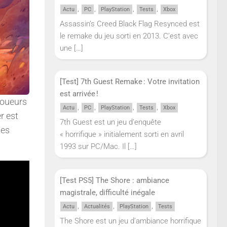
,
,
,
,
Actu
PC
PlayStation
Tests
Xbox
Assassin’s Creed Black Flag Resynced est
le remake du jeu sorti en 2013. C’est avec
une
[…]
[Test] 7th Guest Remake : Votre invitation
est arrivée !
joueurs
,
,
,
,
Actu
PC
PlayStation
Tests
Xbox
r est
7th Guest est un jeu d’enquête
des
« horrifique » initialement sorti en avril
1993 sur PC/Mac. Il
[…]
[Test PS5] The Shore : ambiance
magistrale, difficulté inégale
,
,
,
Actu
Actualités
PlayStation
Tests
The Shore est un jeu d’ambiance horrifique