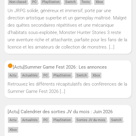
,
,
,
,
,
Non classé
PC
PlayStation
Switch
Tests
Xbox
Un JRPG solide, généreux et immersif, porté par une
direction artistique superbe et un gameplay maîtrisé. Malgré
des quêtes secondaires répétitives et une mécanique
d’habitats sous‑exploitée, Monster Hunter Stories 3 reste
une aventure riche et attachante, parfaite pour les fans de la
licence et les amateurs de collection de monstres.
[…]
[Actu]
Summer Game Fest 2026 : Les annonces
,
,
,
,
,
Actu
Actualités
PC
PlayStation
Switch
Xbox
Retrouvez les différents récapitulatifs des conférences de la
Summer Game Fest 2026
[…]
[Actu] Calendrier des sorties JV du mois : Juin 2026
,
,
,
,
,
,
Actu
Actualités
PC
PlayStation
Sorties JV du mois
Switch
Xbox