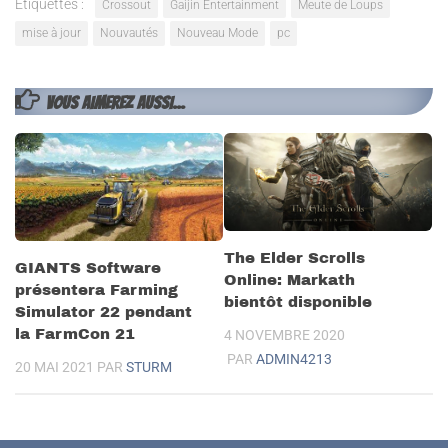
Étiquettes :
Crossout
Gaijin Entertainment
Meute de Loups
mise à jour
Nouvautés
Nouveau Mode
pc
VOUS AIMEREZ AUSSI...
The Elder Scrolls
GIANTS Software
Online: Markath
présentera Farming
bientôt disponible
Simulator 22 pendant
la FarmCon 21
4 NOVEMBRE 2020
PAR
ADMIN4213
20 MAI 2021
PAR
STURM