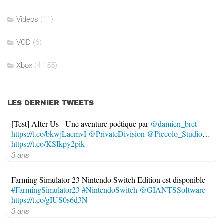
Videos
(11)
VOD
(6)
Xbox
(4 155)
LES DERNIER TWEETS
[Test] After Us - Une aventure poétique par
@damien_bret
https://t.co/bkwjLacmvI
@PrivateDivision
@Piccolo_Studio
…
https://t.co/KSIkpy2pik
3 ans
Farming Simulator 23 Nintendo Switch Edition est disponible
#FarmingSimulator23
#NintendoSwitch
@GIANTSSoftware
https://t.co/gIUS0s6d3N
3 ans