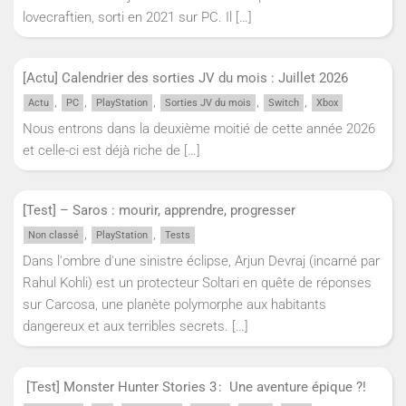
lovecraftien, sorti en 2021 sur PC. Il
[…]
[Actu] Calendrier des sorties JV du mois : Juillet 2026
,
,
,
,
,
Actu
PC
PlayStation
Sorties JV du mois
Switch
Xbox
Nous entrons dans la deuxième moitié de cette année 2026
et celle-ci est déjà riche de
[…]
[Test] – Saros : mourir, apprendre, progresser
,
,
Non classé
PlayStation
Tests
Dans l'ombre d'une sinistre éclipse, Arjun Devraj (incarné par
Rahul Kohli) est un protecteur Soltari en quête de réponses
sur Carcosa, une planète polymorphe aux habitants
dangereux et aux terribles secrets.
[…]
[Test] Monster Hunter Stories 3 : Une aventure épique ?!