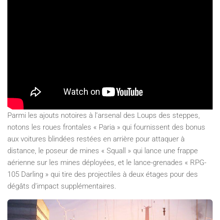
Parmi les ajouts notoires à l’arsenal des Loups des steppes,
notons les roues frontales « Paria » qui fournissent des bonus
aux voitures blindées restées en arrière pour attaquer à
distance, le poseur de mines « Squall » qui lance une frappe
aérienne sur les mines déployées, et le lance-grenades « RPG-
105 Darling » qui tire des projectiles à deux étages pour des
dégâts d’impact supplémentaires.