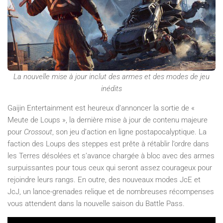
La nouvelle mise à jour inclut des armes et des modes de jeu
inédits
Gaijin Entertainment est heureux d’annoncer la sortie de «
Meute de Loups », la dernière mise à jour de contenu majeure
pour
Crossout
, son jeu d’action en ligne postapocalyptique. La
faction des Loups des steppes est prête à rétablir l’ordre dans
les Terres désolées et s’avance chargée à bloc avec des armes
surpuissantes pour tous ceux qui seront assez courageux pour
rejoindre leurs rangs. En outre, des nouveaux modes JcE et
JcJ, un lance-grenades relique et de nombreuses récompenses
vous attendent dans la nouvelle saison du Battle Pass.