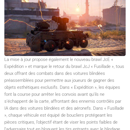
La mise à jour propose également le nouveau brawl JcE «
Expédition » et marque le retour du brawl JcJ « Fusillade », tous
deux offrant des combats dans des voitures blindées
préassemblées pour permettre aux joueurs de gagner des
objets esthétiques exclusifs. Dans « Expédition », les équipes
font la course pour arrêter les convois avant qu’ils ne
s’échappent de la carte, affrontant des ennemis contrôlés par
IA dans des voitures blindées et des aéronefs. Dans « Fusillade
», chaque véhicule est équipé de boucliers protégeant les
pièces critiques, l’objectif étant de viser les points faibles de
l’adversaire tout en bloquant les tirs entrants avec le blindage