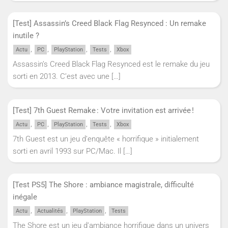
[Test] Assassin’s Creed Black Flag Resynced : Un remake
inutile ?
,
,
,
,
Actu
PC
PlayStation
Tests
Xbox
Assassin’s Creed Black Flag Resynced est le remake du jeu
sorti en 2013. C’est avec une
[…]
[Test] 7th Guest Remake : Votre invitation est arrivée !
,
,
,
,
Actu
PC
PlayStation
Tests
Xbox
7th Guest est un jeu d’enquête « horrifique » initialement
sorti en avril 1993 sur PC/Mac. Il
[…]
[Test PS5] The Shore : ambiance magistrale, difficulté
inégale
,
,
,
Actu
Actualités
PlayStation
Tests
The Shore est un jeu d’ambiance horrifique dans un univers