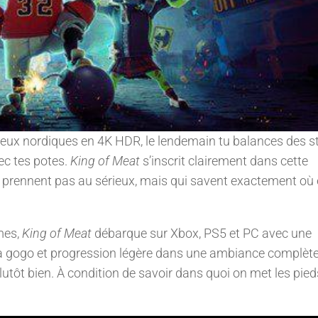
 dieux nordiques en 4K HDR, le lendemain tu balances des s
ec tes potes.
King of Meat
s’inscrit clairement dans cette
e prennent pas au sérieux, mais qui savent exactement où 
mes,
King of Meat
débarque sur Xbox, PS5 et PC avec une
 à gogo et progression légère dans une ambiance complè
utôt bien. À condition de savoir dans quoi on met les pie