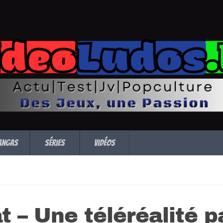
angas
Séries
Vidéos
t – Une téléréalité p