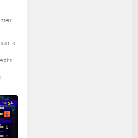
lement
isent et
ectifs
k.