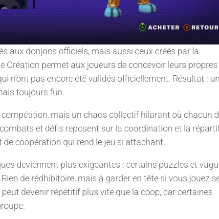
cès aux donjons officiels, mais aussi ceux créés par la
e Création permet aux joueurs de concevoir leurs propres
 n’ont pas encore été validés officiellement. Résultat : u
mais toujours fun.
 compétition, mais un chaos collectif hilarant où chacun d
s combats et défis reposent sur la coordination et la réparti
 de coopération qui rend le jeu si attachant.
iques deviennent plus exigeantes : certains puzzles et vag
ien de rédhibitoire, mais à garder en tête si vous jouez se
 peut devenir répétitif plus vite que la coop, car certaines
groupe.