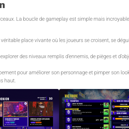
n
rceaux. La boucle de gameplay est simple mais incroyab
, véritable place vivante où les joueurs se croisent, se dégu
explorer des niveaux remplis d’ennemis, de pièges et d’obj
équipement pour améliorer son personnage et pimper son loo
s haut.