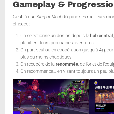
Gameplay & Progressio
C’est là que
King of Meat
dégaine ses meilleurs mo
efficace :
On sélectionne un donjon depuis le
hub central
planifient leurs prochaines aventures.
On part seul ou en coopération (jusqu’à 4) pour 
plus ou moins chaotiques.
On récupère de la
renommée
, de l’or et de l’
On recommence… en visant toujours un peu plu