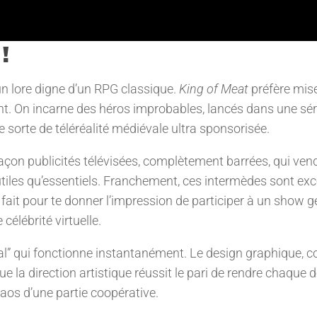
!
n lore digne d’un RPG classique.
King of Meat
préfère mise
. On incarne des héros improbables, lancés dans une sér
 sorte de téléréalité médiévale ultra sponsorisée.
façon publicités télévisées, complètement barrées, qui ven
tiles qu’essentiels. Franchement, ces intermèdes sont exc
fait pour te donner l’impression de participer à un show 
célébrité virtuelle.
al” qui fonctionne instantanément. Le design graphique, co
ue la direction artistique réussit le pari de rendre chaque 
os d’une partie coopérative.