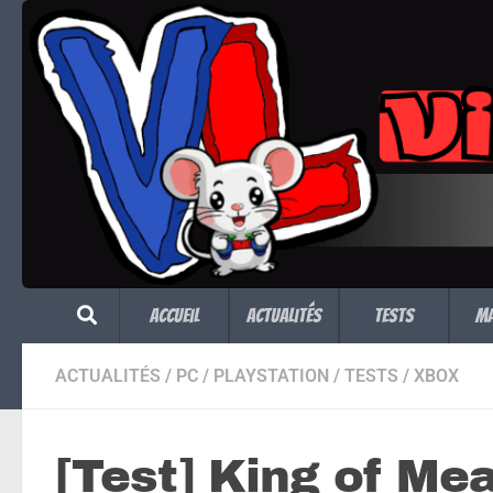
Skip to content
Accueil
Actualités
Tests
M
ACTUALITÉS
/
PC
/
PLAYSTATION
/
TESTS
/
XBOX
[Test] King of Mea