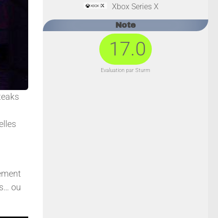
Xbox Series X
Note
17.0
Evaluation par Sturm
teaks
elles
tement
ds… ou