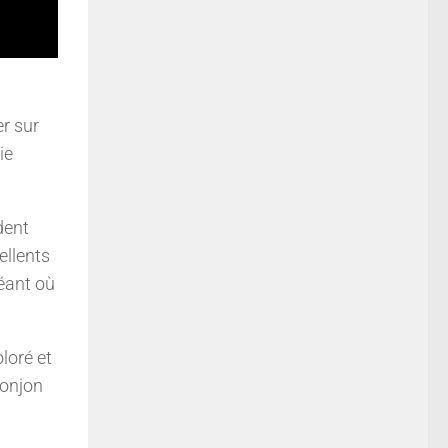
r sur
ie
dent
ellents
géant où
loré et
donjon