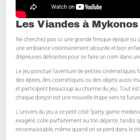
Les Viandes à Mykonos 
Ne cherchez pas ici une grande fresque épique ou u
une ambiance volontairement absurde et bon enfant
d’épreuves délirantes pour se faire un nom dans une
Le jeu ponctue l’aventure de petites cinématiques 
des épées, des cosmétiques ou des objets aussi inu
et participent beaucoup au charme du jeu. Tout est 
chaque donjon est une nouvelle étape vers ta future 
L’univers du jeu a ce petit côté “party game médiév
exagéré, colle parfaitement au ton déjanté, tandis q
reconnaissable, même quand on se perd dans le cha