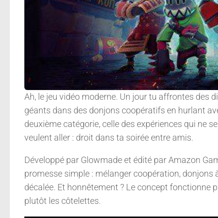
Ah, le jeu vidéo moderne. Un jour tu affrontes des
géants dans des donjons coopératifs en hurlant av
deuxième catégorie, celle des expériences qui ne s
veulent aller : droit dans ta soirée entre amis.
Développé par Glowmade et édité par Amazon Ga
promesse simple : mélanger coopération, donjons
décalée. Et honnêtement ? Le concept fonctionne pl
plutôt les côtelettes.