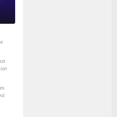
ne
oit
tion
ues
ul.