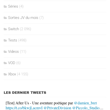
Séries
(4)
Sorties JV du mois
(7)
Switch
(2 096)
Tests
(498)
Videos
(11)
VOD
(6)
Xbox
(4 155)
LES DERNIER TWEETS
[Test] After Us - Une aventure poétique par
@damien_bret
https://t.co/bkwjLacmvI
@PrivateDivision
@Piccolo_Studio
…