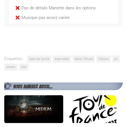
Pas de détails Manette dans les options
Musique pas assez variée
Étiquettes :
date de sortie
keymailer
Misty Whale
Orbyss
pc
steam
test
VOUS AIMEREZ AUSSI...