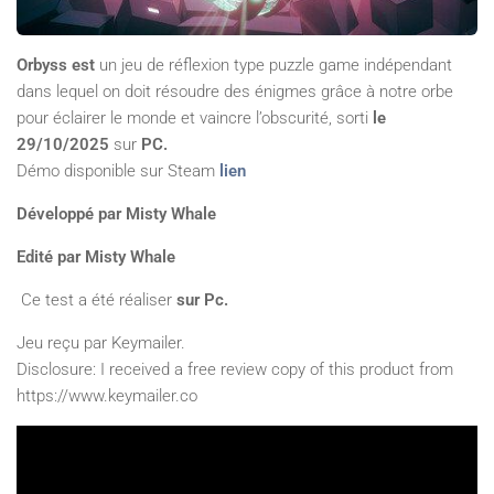
Orbyss est
un jeu de réflexion type puzzle game indépendant
dans lequel on doit résoudre des énigmes grâce à notre orbe
pour éclairer le monde et vaincre l’obscurité, sorti
le
29/10/2025
sur
PC.
Démo disponible sur Steam
lien
Développé par Misty Whale
Edité par Misty Whale
Ce test a été réaliser
sur Pc.
Jeu reçu par Keymailer.
Disclosure: I received a free review copy of this product from
https://www.keymailer.co