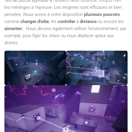
Jeu de puzzle agréable à l’univers néon futuriste, Orbyss met
les méninges à l’épreuve. Les énigmes sont efficaces et bien
pensées. Nous avons à notre disposition
plusieurs
pouvoirs
comme
changer d’orbe
, les
contrôler
à
distance
ou encore les
aimanter
… Nous devons également utiliser l’environnement, par
exemple, pour figer les orbes ou nous déplacer grâce aux
drones.