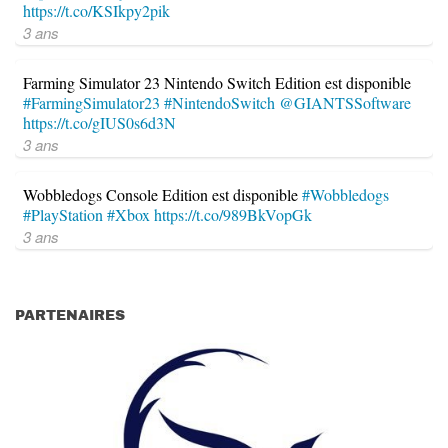
https://t.co/KSIkpy2pik
3 ans
Farming Simulator 23 Nintendo Switch Edition est disponible
#FarmingSimulator23
#NintendoSwitch
@GIANTSSoftware
https://t.co/gIUS0s6d3N
3 ans
Wobbledogs Console Edition est disponible
#Wobbledogs
#PlayStation
#Xbox
https://t.co/989BkVopGk
3 ans
PARTENAIRES