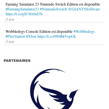
Farming Simulator 23 Nintendo Switch Edition est disponible
#FarmingSimulator23
#NintendoSwitch
@GIANTSSoftware
https://t.co/gIUS0s6d3N
3 ans
Wobbledogs Console Edition est disponible
#Wobbledogs
#PlayStation
#Xbox
https://t.co/989BkVopGk
3 ans
PARTENAIRES