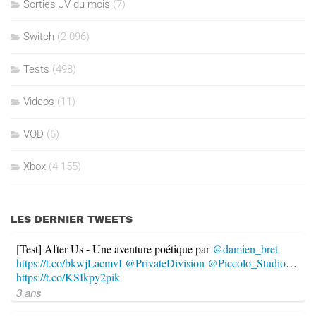
Sorties JV du mois
(7)
Switch
(2 096)
Tests
(498)
Videos
(11)
VOD
(6)
Xbox
(4 155)
LES DERNIER TWEETS
[Test] After Us - Une aventure poétique par
@damien_bret
https://t.co/bkwjLacmvI
@PrivateDivision
@Piccolo_Studio
…
https://t.co/KSIkpy2pik
3 ans