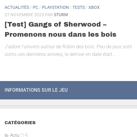
ACTUALITÉS
/
PC
/
PLAYSTATION
/
TESTS
/
XBOX
27 NOVEMBRE 2023
PAR
STURM
[Test] Gangs of Sherwood –
Promenons nous dans les bois
J’adore l’univers autour de Robin des bois. Peu de jeux sont
sortis ces dernières années, le dernier en date était...
INFORMATIONS SUR LE JEU
CATÉGORIES
Actu
(14)