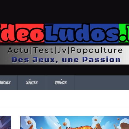
angas
Séries
Vidéos