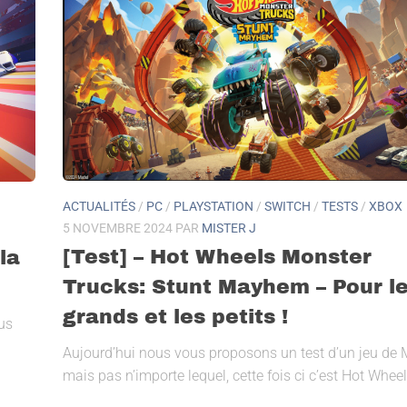
ACTUALITÉS
/
PC
/
PLAYSTATION
/
SWITCH
/
TESTS
/
XBOX
5 NOVEMBRE 2024
PAR
MISTER J
[Test] – Hot Wheels Monster
la
Trucks: Stunt Mayhem – Pour l
grands et les petits !
us
Aujourd’hui nous vous proposons un test d’un jeu de 
mais pas n’importe lequel, cette fois ci c’est Hot Wheel