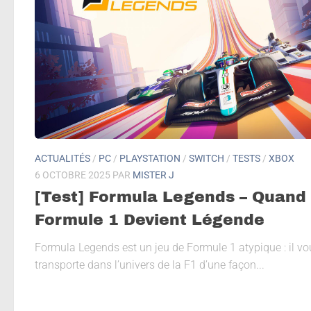
ACTUALITÉS
/
PC
/
PLAYSTATION
/
SWITCH
/
TESTS
/
XBOX
6 OCTOBRE 2025
PAR
MISTER J
[Test] Formula Legends – Quand 
Formule 1 Devient Légende
Formula Legends est un jeu de Formule 1 atypique : il vo
transporte dans l’univers de la F1 d’une façon...