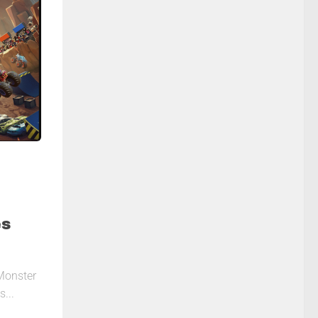
es
Monster
s...