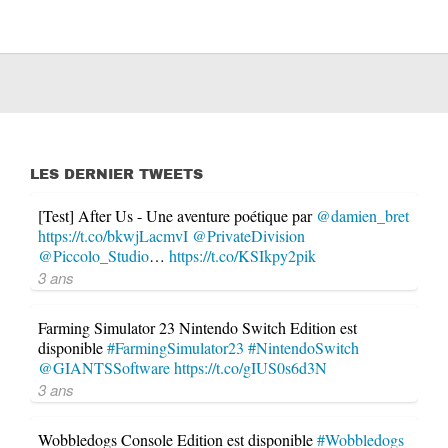
LES DERNIER TWEETS
[Test] After Us - Une aventure poétique par
@damien_bret
https://t.co/bkwjLacmvI
@PrivateDivision
@Piccolo_Studio
…
https://t.co/KSIkpy2pik
3 ans
Farming Simulator 23 Nintendo Switch Edition est
disponible
#FarmingSimulator23
#NintendoSwitch
@GIANTSSoftware
https://t.co/gIUS0s6d3N
3 ans
Wobbledogs Console Edition est disponible
#Wobbledogs