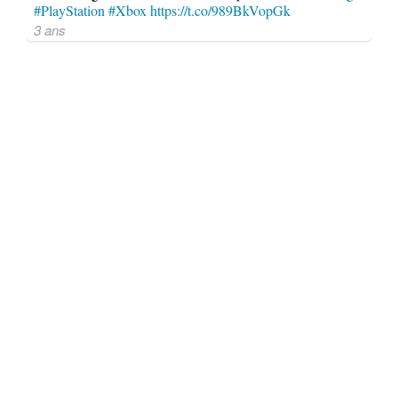
#PlayStation
#Xbox
https://t.co/989BkVopGk
3 ans