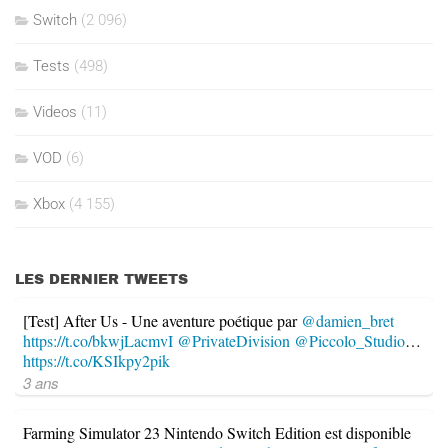
Switch
(2 096)
Tests
(498)
Videos
(11)
VOD
(6)
Xbox
(4 155)
LES DERNIER TWEETS
[Test] After Us - Une aventure poétique par
@damien_bret
https://t.co/bkwjLacmvI
@PrivateDivision
@Piccolo_Studio
…
https://t.co/KSIkpy2pik
3 ans
Farming Simulator 23 Nintendo Switch Edition est disponible