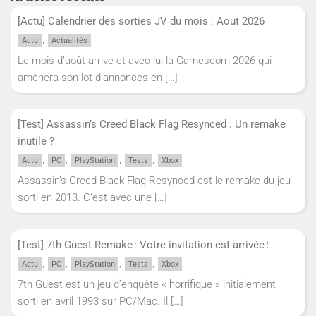
[Actu] Calendrier des sorties JV du mois : Aout 2026
,
Actu
Actualités
Le mois d’août arrive et avec lui la Gamescom 2026 qui
amènera son lot d’annonces en
[…]
[Test] Assassin’s Creed Black Flag Resynced : Un remake
inutile ?
,
,
,
,
Actu
PC
PlayStation
Tests
Xbox
Assassin’s Creed Black Flag Resynced est le remake du jeu
sorti en 2013. C’est avec une
[…]
[Test] 7th Guest Remake : Votre invitation est arrivée !
,
,
,
,
Actu
PC
PlayStation
Tests
Xbox
7th Guest est un jeu d’enquête « horrifique » initialement
sorti en avril 1993 sur PC/Mac. Il
[…]