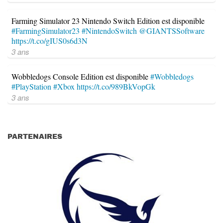
Farming Simulator 23 Nintendo Switch Edition est disponible
#FarmingSimulator23
#NintendoSwitch
@GIANTSSoftware
https://t.co/gIUS0s6d3N
3 ans
Wobbledogs Console Edition est disponible
#Wobbledogs
#PlayStation
#Xbox
https://t.co/989BkVopGk
3 ans
PARTENAIRES