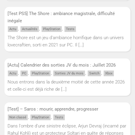
[Test PS5] The Shore : ambiance magistrale, difficulté
inégale
,
,
,
Actu
Actualités
PlayStation
Tests
The Shore est un jeu d’ambiance horrifique dans un univers
lovecraftien, sorti en 2021 sur PC. Il
[…]
[Actu] Calendrier des sorties JV du mois : Juillet 2026
,
,
,
,
,
Actu
PC
PlayStation
Sorties JV du mois
Switch
Xbox
Nous entrons dans la deuxième moitié de cette année 2026
et celle-ci est déjà riche de
[…]
[Test] – Saros : mourir, apprendre, progresser
,
,
Non classé
PlayStation
Tests
Dans l'ombre d'une sinistre éclipse, Arjun Devraj (incarné par
Rahul Kohli) est un protecteur Soltari en quête de réponses