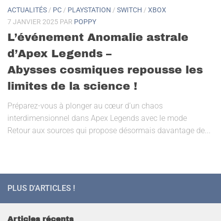
ACTUALITÉS
/
PC
/
PLAYSTATION
/
SWITCH
/
XBOX
7 JANVIER 2025
PAR
POPPY
L’événement Anomalie astrale
d’Apex Legends –
Abysses cosmiques repousse les
limites de la science !
Préparez-vous à plonger au cœur d’un chaos
interdimensionnel dans Apex Legends avec le mode
Retour aux sources qui propose désormais davantage de...
PLUS D'ARTICLES !
Articles récents