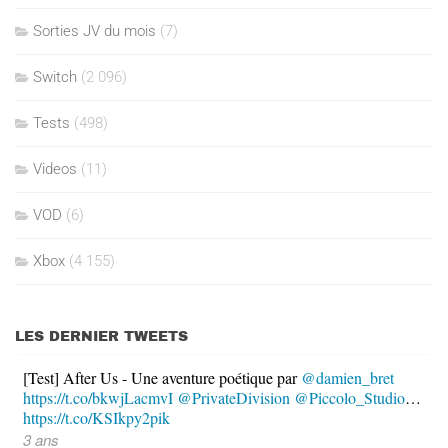
Sorties JV du mois
(7)
Switch
(2 096)
Tests
(498)
Videos
(11)
VOD
(6)
Xbox
(4 155)
LES DERNIER TWEETS
[Test] After Us - Une aventure poétique par
@damien_bret
https://t.co/bkwjLacmvI
@PrivateDivision
@Piccolo_Studio
…
https://t.co/KSIkpy2pik
3 ans