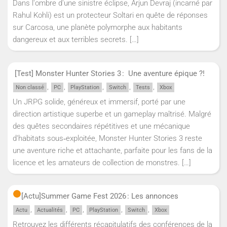
Dans l'ombre d'une sinistre éclipse, Arjun Devraj (incarné par
Rahul Kohli) est un protecteur Soltari en quête de réponses
sur Carcosa, une planète polymorphe aux habitants
dangereux et aux terribles secrets.
[…]
[Test] Monster Hunter Stories 3 : Une aventure épique ?!
,
,
,
,
,
Non classé
PC
PlayStation
Switch
Tests
Xbox
Un JRPG solide, généreux et immersif, porté par une
direction artistique superbe et un gameplay maîtrisé. Malgré
des quêtes secondaires répétitives et une mécanique
d’habitats sous‑exploitée, Monster Hunter Stories 3 reste
une aventure riche et attachante, parfaite pour les fans de la
licence et les amateurs de collection de monstres.
[…]
[Actu]
Summer Game Fest 2026 : Les annonces
,
,
,
,
,
Actu
Actualités
PC
PlayStation
Switch
Xbox
Retrouvez les différents récapitulatifs des conférences de la