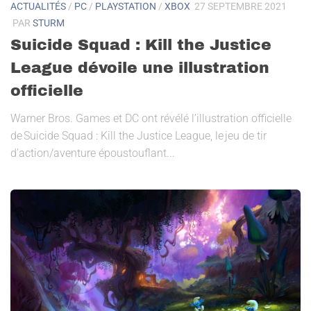
ACTUALITÉS
/
PC
/
PLAYSTATION
/
XBOX
27 SEPTEMBRE 2021
PAR
STURM
Suicide Squad : Kill the Justice
League dévoile une illustration
officielle
Warner Bros. Games et DC ont révélé l’illustration officielle
de Suicide Squad : Kill the Justice League, le jeu de tir
d’action/aventure époustouflant...