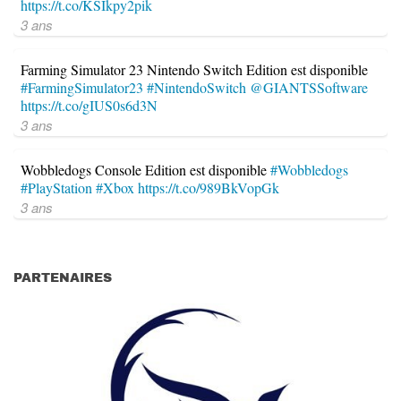
https://t.co/KSIkpy2pik
3 ans
Farming Simulator 23 Nintendo Switch Edition est disponible
#FarmingSimulator23
#NintendoSwitch
@GIANTSSoftware
https://t.co/gIUS0s6d3N
3 ans
Wobbledogs Console Edition est disponible
#Wobbledogs
#PlayStation
#Xbox
https://t.co/989BkVopGk
3 ans
PARTENAIRES