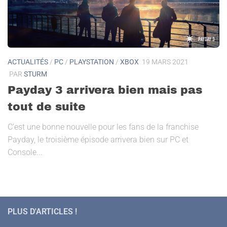
ACTUALITÉS
/
PC
/
PLAYSTATION
/
XBOX
19 MARS 2021
PAR
STURM
Payday 3 arrivera bien mais pas
tout de suite
C’est une bonne nouvelle pour les fans de la franchise
Payday, le troisième épisode arrivera bien sur PC et
Console...
PLUS D'ARTICLES !