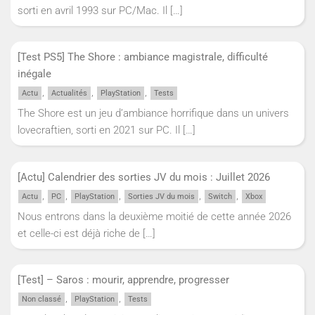
sorti en avril 1993 sur PC/Mac. Il
[…]
[Test PS5] The Shore : ambiance magistrale, difficulté
inégale
,
,
,
Actu
Actualités
PlayStation
Tests
The Shore est un jeu d’ambiance horrifique dans un univers
lovecraftien, sorti en 2021 sur PC. Il
[…]
[Actu] Calendrier des sorties JV du mois : Juillet 2026
,
,
,
,
,
Actu
PC
PlayStation
Sorties JV du mois
Switch
Xbox
Nous entrons dans la deuxième moitié de cette année 2026
et celle-ci est déjà riche de
[…]
[Test] – Saros : mourir, apprendre, progresser
,
,
Non classé
PlayStation
Tests