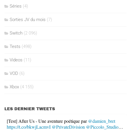
Séries
(4)
Sorties JV du mois
(7)
Switch
(2 096)
Tests
(498)
Videos
(11)
VOD
(6)
Xbox
(4 155)
LES DERNIER TWEETS
[Test] After Us - Une aventure poétique par
@damien_bret
https://t.co/bkwjLacmvI
@PrivateDivision
@Piccolo_Studio
…