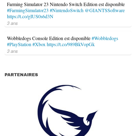
Farming Simulator 23 Nintendo Switch Edition est disponible
#FarmingSimulator23
#NintendoSwitch
@GIANTSSoftware
https://t.co/gIUS0s6d3N
3 ans
Wobbledogs Console Edition est disponible
#Wobbledogs
#PlayStation
#Xbox
https://t.co/989BkVopGk
3 ans
PARTENAIRES