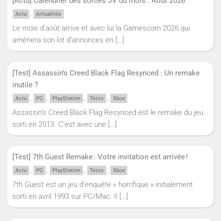
[Actu] Calendrier des sorties JV du mois : Aout 2026
,
Actu
Actualités
Le mois d’août arrive et avec lui la Gamescom 2026 qui
amènera son lot d’annonces en
[…]
[Test] Assassin’s Creed Black Flag Resynced : Un remake
inutile ?
,
,
,
,
Actu
PC
PlayStation
Tests
Xbox
Assassin’s Creed Black Flag Resynced est le remake du jeu
sorti en 2013. C’est avec une
[…]
[Test] 7th Guest Remake : Votre invitation est arrivée !
,
,
,
,
Actu
PC
PlayStation
Tests
Xbox
7th Guest est un jeu d’enquête « horrifique » initialement
sorti en avril 1993 sur PC/Mac. Il
[…]