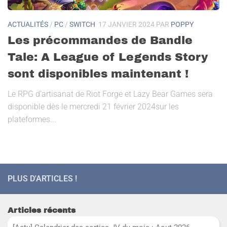
ACTUALITÉS
/
PC
/
SWITCH
17 JANVIER 2024
PAR
POPPY
Les précommandes de Bandle
Tale: A League of Legends Story
sont disponibles maintenant !
Le RPG d’artisanat de Riot Forge et Lazy Bear Games sera
disponible dès le mercredi 21 février 2024sur les
plateformes...
PLUS D'ARTICLES !
Articles récents