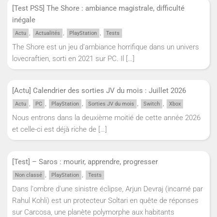
[Test PS5] The Shore : ambiance magistrale, difficulté
inégale
,
,
,
Actu
Actualités
PlayStation
Tests
The Shore est un jeu d’ambiance horrifique dans un univers
lovecraftien, sorti en 2021 sur PC. Il
[…]
[Actu] Calendrier des sorties JV du mois : Juillet 2026
,
,
,
,
,
Actu
PC
PlayStation
Sorties JV du mois
Switch
Xbox
Nous entrons dans la deuxième moitié de cette année 2026
et celle-ci est déjà riche de
[…]
[Test] – Saros : mourir, apprendre, progresser
,
,
Non classé
PlayStation
Tests
Dans l'ombre d'une sinistre éclipse, Arjun Devraj (incarné par
Rahul Kohli) est un protecteur Soltari en quête de réponses
sur Carcosa, une planète polymorphe aux habitants