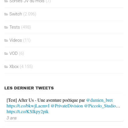
Sorties JV du mois
(7)
Switch
(2 096)
Tests
(498)
Videos
(11)
VOD
(6)
Xbox
(4 155)
LES DERNIER TWEETS
[Test] After Us - Une aventure poétique par
@damien_bret
https://t.co/bkwjLacmvI
@PrivateDivision
@Piccolo_Studio
…
https://t.co/KSIkpy2pik
3 ans