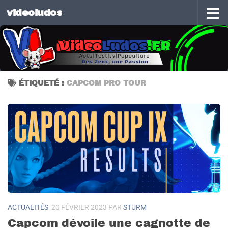
videoludos
Skip to content
ÉTIQUETÉ :
CAPCOM PRO TOUR
ACTUALITÉS
20 FÉVRIER 2023
PAR
STURM
Capcom dévoile une cagnotte de