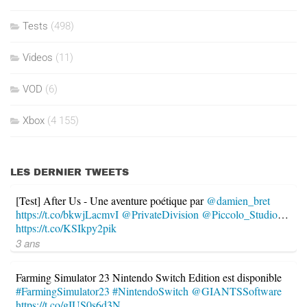
Tests
(498)
Videos
(11)
VOD
(6)
Xbox
(4 155)
LES DERNIER TWEETS
[Test] After Us - Une aventure poétique par
@damien_bret
https://t.co/bkwjLacmvI
@PrivateDivision
@Piccolo_Studio
…
https://t.co/KSIkpy2pik
3 ans
Farming Simulator 23 Nintendo Switch Edition est disponible
#FarmingSimulator23
#NintendoSwitch
@GIANTSSoftware
https://t.co/gIUS0s6d3N