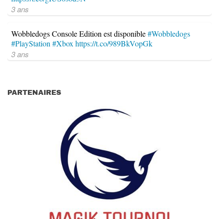
3 ans
Wobbledogs Console Edition est disponible
#Wobbledogs
#PlayStation
#Xbox
https://t.co/989BkVopGk
3 ans
PARTENAIRES