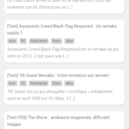
Le mois d’août arrive et avec lui la Gamescom 2026 qui
amènera son lot d’annonces en
[…]
[Test] Assassin’s Creed Black Flag Resynced : Un remake
inutile ?
,
,
,
,
Actu
PC
PlayStation
Tests
Xbox
Assassin’s Creed Black Flag Resynced est le remake du jeu
sorti en 2013. C’est avec une
[…]
[Test] 7th Guest Remake : Votre invitation est arrivée !
,
,
,
,
Actu
PC
PlayStation
Tests
Xbox
7th Guest est un jeu d’enquête « horrifique » initialement
sorti en avril 1993 sur PC/Mac. Il
[…]
[Test PS5] The Shore : ambiance magistrale, difficulté
inégale