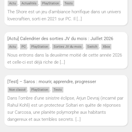
,
,
,
Actu
Actualités
PlayStation
Tests
The Shore est un jeu d’ambiance horrifique dans un univers
lovecraftien, sorti en 2021 sur PC. Il
[…]
[Actu] Calendrier des sorties JV du mois : Juillet 2026
,
,
,
,
,
Actu
PC
PlayStation
Sorties JV du mois
Switch
Xbox
Nous entrons dans la deuxième moitié de cette année 2026
et celle-ci est déjà riche de
[…]
[Test] – Saros : mourir, apprendre, progresser
,
,
Non classé
PlayStation
Tests
Dans l'ombre d'une sinistre éclipse, Arjun Devraj (incarné par
Rahul Kohli) est un protecteur Soltari en quête de réponses
sur Carcosa, une planète polymorphe aux habitants
dangereux et aux terribles secrets.
[…]