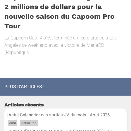
2 millions de dollars pour la
nouvelle saison du Capcom Pro
Tour
La Capcom Cup IX s’est terminée en feu d’artifice à Los
Angeles ce week-end avec la victoire de MenaRD
(République...
PLUS D'ARTICLES !
Articles récents
[Actu] Calendrier des sorties JV du mois : Aout 2026
,
Actu
Actualités