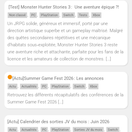
[Test] Monster Hunter Stories 3 : Une aventure épique ?!
,
,
,
,
,
Non classé
PC
PlayStation
Switch
Tests
Xbox
Un JRPG solide, généreux et immersif, porté par une
direction artistique superbe et un gameplay maîtrisé. Malgré
des quêtes secondaires répétitives et une mécanique
d’habitats sous‑exploitée, Monster Hunter Stories 3 reste
une aventure riche et attachante, parfaite pour les fans de la
licence et les amateurs de collection de monstres.
[…]
[Actu]
Summer Game Fest 2026 : Les annonces
,
,
,
,
,
Actu
Actualités
PC
PlayStation
Switch
Xbox
Retrouvez les différents récapitulatifs des conférences de la
Summer Game Fest 2026
[…]
[Actu] Calendrier des sorties JV du mois : Juin 2026
,
,
,
,
,
,
Actu
Actualités
PC
PlayStation
Sorties JV du mois
Switch