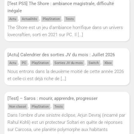
[Test PS5] The Shore : ambiance magistrale, difficulté
inégale
,
,
,
Actu
Actualités
PlayStation
Tests
The Shore est un jeu d’ambiance horrifique dans un univers
lovecraftien, sorti en 2021 sur PC. Il
[…]
[Actu] Calendrier des sorties JV du mois : Juillet 2026
,
,
,
,
,
Actu
PC
PlayStation
Sorties JV du mois
Switch
Xbox
Nous entrons dans la deuxième moitié de cette année 2026
et celle-ci est déjà riche de
[…]
[Test] – Saros : mourir, apprendre, progresser
,
,
Non classé
PlayStation
Tests
Dans l'ombre d'une sinistre éclipse, Arjun Devraj (incarné par
Rahul Kohli) est un protecteur Soltari en quête de réponses
sur Carcosa, une planète polymorphe aux habitants