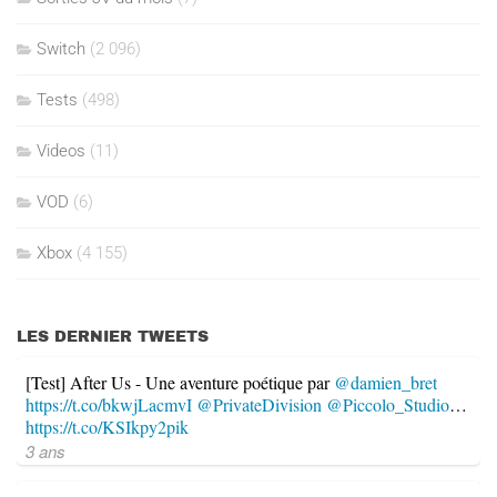
Switch
(2 096)
Tests
(498)
Videos
(11)
VOD
(6)
Xbox
(4 155)
LES DERNIER TWEETS
[Test] After Us - Une aventure poétique par
@damien_bret
https://t.co/bkwjLacmvI
@PrivateDivision
@Piccolo_Studio
…
https://t.co/KSIkpy2pik
3 ans