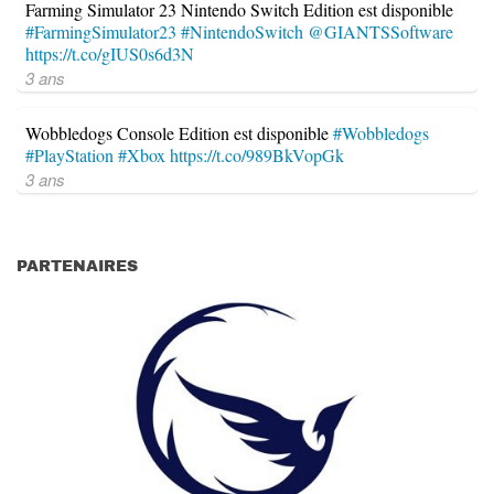
Farming Simulator 23 Nintendo Switch Edition est disponible
#FarmingSimulator23
#NintendoSwitch
@GIANTSSoftware
https://t.co/gIUS0s6d3N
3 ans
Wobbledogs Console Edition est disponible
#Wobbledogs
#PlayStation
#Xbox
https://t.co/989BkVopGk
3 ans
PARTENAIRES