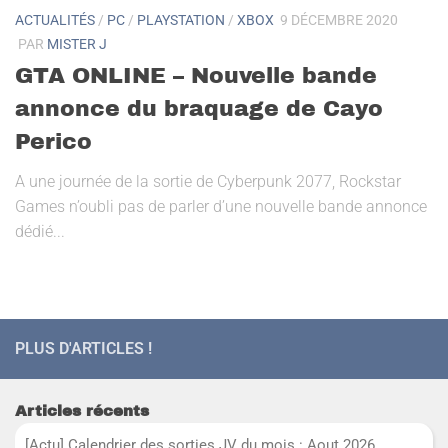
ACTUALITÉS
/
PC
/
PLAYSTATION
/
XBOX
9 DÉCEMBRE 2020
PAR
MISTER J
GTA ONLINE – Nouvelle bande
annonce du braquage de Cayo
Perico
A une journée de la sortie de Cyberpunk 2077, Rockstar
Games n’oubli pas de parler d’une nouvelle bande annonce
dédié...
PLUS D'ARTICLES !
Articles récents
[Actu] Calendrier des sorties JV du mois : Aout 2026