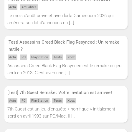
,
Actu
Actualités
Le mois d’août arrive et avec lui la Gamescom 2026 qui
amènera son lot d’annonces en
[…]
[Test] Assassin’s Creed Black Flag Resynced : Un remake
inutile ?
,
,
,
,
Actu
PC
PlayStation
Tests
Xbox
Assassin’s Creed Black Flag Resynced est le remake du jeu
sorti en 2013. C’est avec une
[…]
[Test] 7th Guest Remake : Votre invitation est arrivée !
,
,
,
,
Actu
PC
PlayStation
Tests
Xbox
7th Guest est un jeu d’enquête « horrifique » initialement
sorti en avril 1993 sur PC/Mac. Il
[…]