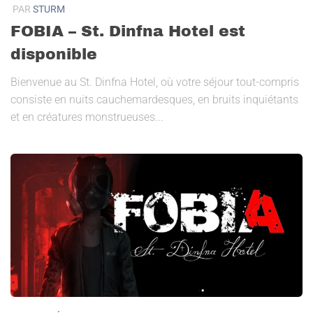
PAR
STURM
FOBIA – St. Dinfna Hotel est
disponible
Bienvenue au St. Dinfna Hotel, où votre séjour tout-compris
consiste en nuits cauchemardesques, en bruits inquiétants
et en créatures monstrueuses...