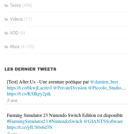
Tests
(498)
Videos
(11)
VOD
(6)
Xbox
(4 155)
LES DERNIER TWEETS
[Test] After Us - Une aventure poétique par
@damien_bret
https://t.co/bkwjLacmvI
@PrivateDivision
@Piccolo_Studio
…
https://t.co/KSIkpy2pik
3 ans
Farming Simulator 23 Nintendo Switch Edition est disponible
#FarmingSimulator23
#NintendoSwitch
@GIANTSSoftware
https://t.co/gIUS0s6d3N
3 ans