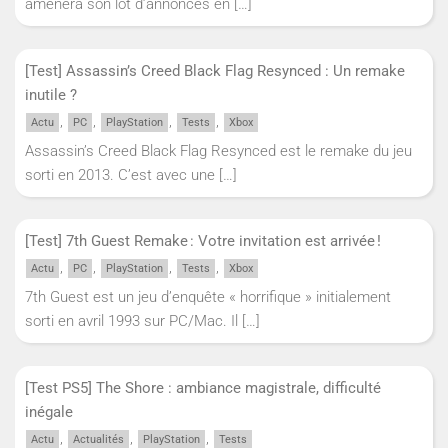
amènera son lot d’annonces en
[…]
[Test] Assassin’s Creed Black Flag Resynced : Un remake
inutile ?
,
,
,
,
Actu
PC
PlayStation
Tests
Xbox
Assassin’s Creed Black Flag Resynced est le remake du jeu
sorti en 2013. C’est avec une
[…]
[Test] 7th Guest Remake : Votre invitation est arrivée !
,
,
,
,
Actu
PC
PlayStation
Tests
Xbox
7th Guest est un jeu d’enquête « horrifique » initialement
sorti en avril 1993 sur PC/Mac. Il
[…]
[Test PS5] The Shore : ambiance magistrale, difficulté
inégale
,
,
,
Actu
Actualités
PlayStation
Tests