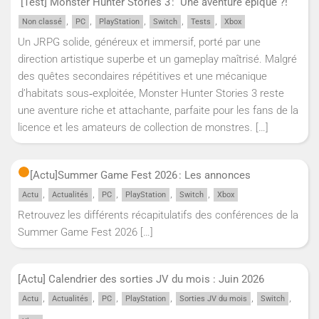
[Test] Monster Hunter Stories 3 : Une aventure épique ?!
,
,
,
,
,
Non classé
PC
PlayStation
Switch
Tests
Xbox
Un JRPG solide, généreux et immersif, porté par une
direction artistique superbe et un gameplay maîtrisé. Malgré
des quêtes secondaires répétitives et une mécanique
d’habitats sous‑exploitée, Monster Hunter Stories 3 reste
une aventure riche et attachante, parfaite pour les fans de la
licence et les amateurs de collection de monstres.
[…]
[Actu]
Summer Game Fest 2026 : Les annonces
,
,
,
,
,
Actu
Actualités
PC
PlayStation
Switch
Xbox
Retrouvez les différents récapitulatifs des conférences de la
Summer Game Fest 2026
[…]
[Actu] Calendrier des sorties JV du mois : Juin 2026
,
,
,
,
,
,
Actu
Actualités
PC
PlayStation
Sorties JV du mois
Switch