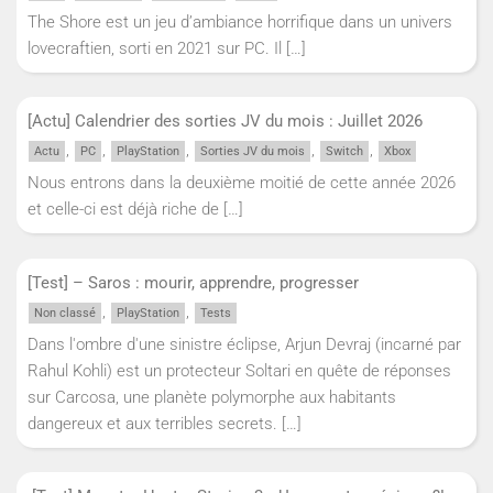
The Shore est un jeu d’ambiance horrifique dans un univers
lovecraftien, sorti en 2021 sur PC. Il
[…]
[Actu] Calendrier des sorties JV du mois : Juillet 2026
,
,
,
,
,
Actu
PC
PlayStation
Sorties JV du mois
Switch
Xbox
Nous entrons dans la deuxième moitié de cette année 2026
et celle-ci est déjà riche de
[…]
[Test] – Saros : mourir, apprendre, progresser
,
,
Non classé
PlayStation
Tests
Dans l'ombre d'une sinistre éclipse, Arjun Devraj (incarné par
Rahul Kohli) est un protecteur Soltari en quête de réponses
sur Carcosa, une planète polymorphe aux habitants
dangereux et aux terribles secrets.
[…]