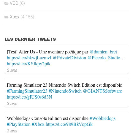
VOD
(6)
Xbox
(4 155)
LES DERNIER TWEETS
[Test] After Us - Une aventure poétique par
@damien_bret
https://t.co/bkwjLacmvI
@PrivateDivision
@Piccolo_Studio
…
https://t.co/KSIkpy2pik
3 ans
Farming Simulator 23 Nintendo Switch Edition est disponible
#FarmingSimulator23
#NintendoSwitch
@GIANTSSoftware
https://t.co/gIUS0s6d3N
3 ans
Wobbledogs Console Edition est disponible
#Wobbledogs
#PlayStation
#Xbox
https://t.co/989BkVopGk
3 ans