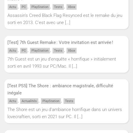
,
,
,
,
Actu
PC
PlayStation
Tests
Xbox
Assassin’s Creed Black Flag Resynced est le remake du jeu
sorti en 2013. C’est avec une
[…]
[Test] 7th Guest Remake : Votre invitation est arrivée !
,
,
,
,
Actu
PC
PlayStation
Tests
Xbox
7th Guest est un jeu d’enquête « horrifique » initialement
sorti en avril 1993 sur PC/Mac. Il
[…]
[Test PS5] The Shore : ambiance magistrale, difficulté
inégale
,
,
,
Actu
Actualités
PlayStation
Tests
The Shore est un jeu d’ambiance horrifique dans un univers
lovecraftien, sorti en 2021 sur PC. Il
[…]