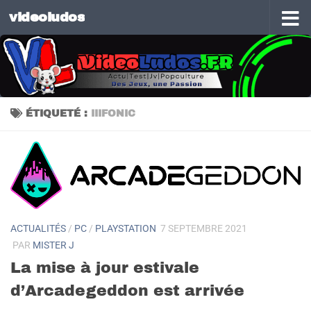
videoludos
Skip to content
ÉTIQUETÉ :
IIIFONIC
ACTUALITÉS
/
PC
/
PLAYSTATION
7 SEPTEMBRE 2021
PAR
MISTER J
La mise à jour estivale
d’Arcadegeddon est arrivée