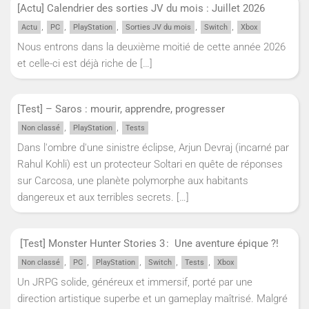
[Actu] Calendrier des sorties JV du mois : Juillet 2026
,
,
,
,
,
Actu
PC
PlayStation
Sorties JV du mois
Switch
Xbox
Nous entrons dans la deuxième moitié de cette année 2026
et celle-ci est déjà riche de
[…]
[Test] – Saros : mourir, apprendre, progresser
,
,
Non classé
PlayStation
Tests
Dans l'ombre d'une sinistre éclipse, Arjun Devraj (incarné par
Rahul Kohli) est un protecteur Soltari en quête de réponses
sur Carcosa, une planète polymorphe aux habitants
dangereux et aux terribles secrets.
[…]
[Test] Monster Hunter Stories 3 : Une aventure épique ?!
,
,
,
,
,
Non classé
PC
PlayStation
Switch
Tests
Xbox
Un JRPG solide, généreux et immersif, porté par une
direction artistique superbe et un gameplay maîtrisé. Malgré