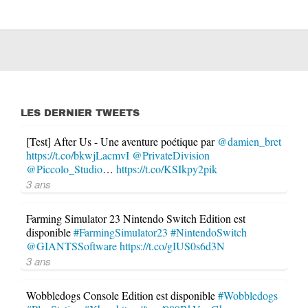
LES DERNIER TWEETS
[Test] After Us - Une aventure poétique par
@damien_bret
https://t.co/bkwjLacmvI
@PrivateDivision
@Piccolo_Studio
…
https://t.co/KSIkpy2pik
3 ans
Farming Simulator 23 Nintendo Switch Edition est
disponible
#FarmingSimulator23
#NintendoSwitch
@GIANTSSoftware
https://t.co/gIUS0s6d3N
3 ans
Wobbledogs Console Edition est disponible
#Wobbledogs