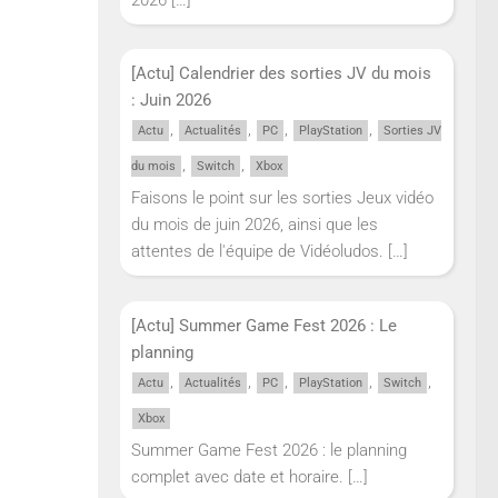
[Actu] Calendrier des sorties JV du mois
: Juin 2026
,
,
,
,
Actu
Actualités
PC
PlayStation
Sorties JV
,
,
du mois
Switch
Xbox
Faisons le point sur les sorties Jeux vidéo
du mois de juin 2026, ainsi que les
attentes de l'équipe de Vidéoludos.
[…]
[Actu] Summer Game Fest 2026 : Le
planning
,
,
,
,
,
Actu
Actualités
PC
PlayStation
Switch
Xbox
Summer Game Fest 2026 : le planning
complet avec date et horaire.
[…]