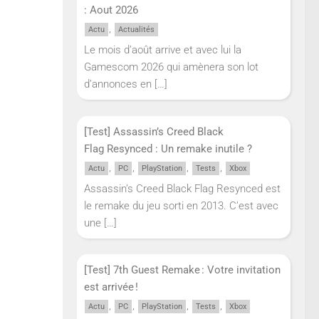
: Aout 2026
,
Actu
Actualités
Le mois d’août arrive et avec lui la
Gamescom 2026 qui amènera son lot
d’annonces en
[…]
[Test] Assassin’s Creed Black
Flag Resynced : Un remake inutile ?
,
,
,
,
Actu
PC
PlayStation
Tests
Xbox
Assassin’s Creed Black Flag Resynced est
le remake du jeu sorti en 2013. C’est avec
une
[…]
[Test] 7th Guest Remake : Votre invitation
est arrivée !
,
,
,
,
Actu
PC
PlayStation
Tests
Xbox