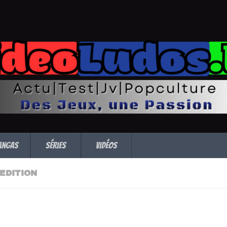
angas
Séries
Vidéos
EDITION