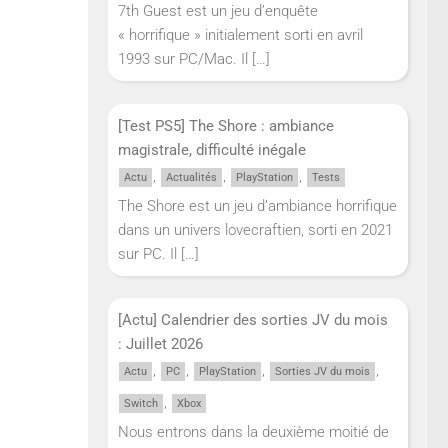
7th Guest est un jeu d’enquête
« horrifique » initialement sorti en avril
1993 sur PC/Mac. Il
[…]
[Test PS5] The Shore : ambiance
magistrale, difficulté inégale
,
,
,
Actu
Actualités
PlayStation
Tests
The Shore est un jeu d’ambiance horrifique
dans un univers lovecraftien, sorti en 2021
sur PC. Il
[…]
[Actu] Calendrier des sorties JV du mois
: Juillet 2026
,
,
,
,
Actu
PC
PlayStation
Sorties JV du mois
,
Switch
Xbox
Nous entrons dans la deuxième moitié de