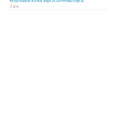
#PlayStation
#Xbox
https://t.co/989BkVopGk
3 ans