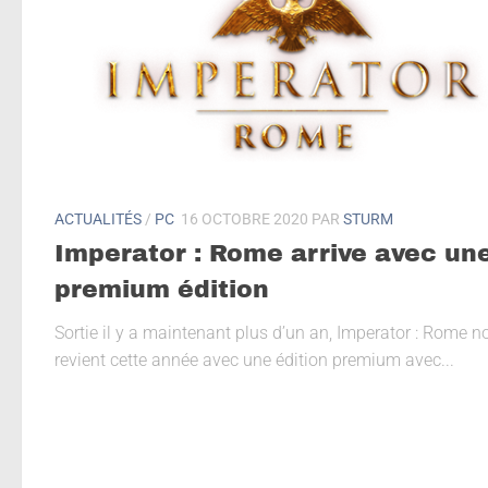
ACTUALITÉS
/
PC
16 OCTOBRE 2020
PAR
STURM
Imperator : Rome arrive avec un
premium édition
Sortie il y a maintenant plus d’un an, Imperator : Rome n
revient cette année avec une édition premium avec...