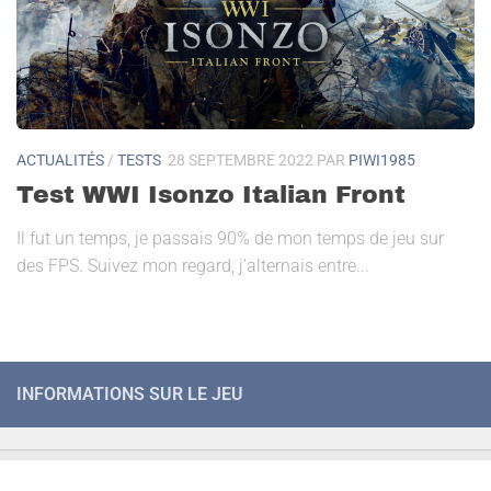
ACTUALITÉS
/
TESTS
28 SEPTEMBRE 2022
PAR
PIWI1985
Test WWI Isonzo Italian Front
Il fut un temps, je passais 90% de mon temps de jeu sur
des FPS. Suivez mon regard, j’alternais entre...
INFORMATIONS SUR LE JEU