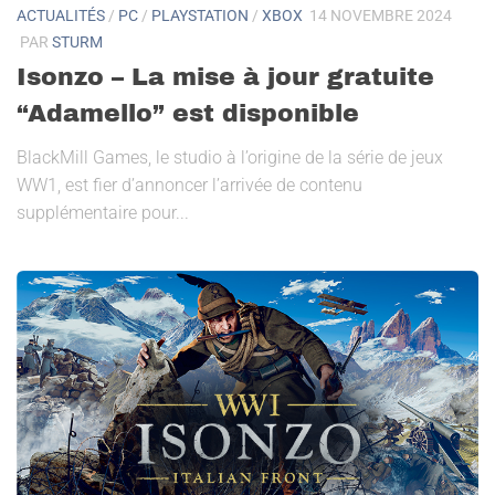
ACTUALITÉS
/
PC
/
PLAYSTATION
/
XBOX
14 NOVEMBRE 2024
PAR
STURM
Isonzo – La mise à jour gratuite
“Adamello” est disponible
BlackMill Games, le studio à l’origine de la série de jeux
WW1, est fier d’annoncer l’arrivée de contenu
supplémentaire pour...