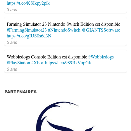
https://t.co/KSIkpy2pik
3 ans
Farming Simulator 23 Nintendo Switch Edition est disponible
#FarmingSimulator23
#NintendoSwitch
@GIANTSSoftware
https://t.co/gIUS0s6d3N
3 ans
Wobbledogs Console Edition est disponible
#Wobbledogs
#PlayStation
#Xbox
https://t.co/989BkVopGk
3 ans
PARTENAIRES