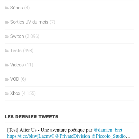
Séries
(4)
Sorties JV du mois
(7)
Switch
(2 096)
Tests
(498)
Videos
(11)
VOD
(6)
Xbox
(4 155)
LES DERNIER TWEETS
[Test] After Us - Une aventure poétique par
@damien_bret
https://t.co/bkwjLacmvI
@PrivateDivision
@Piccolo_Studio
…