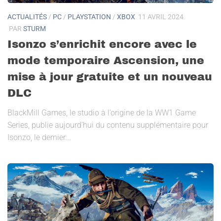
ACTUALITÉS
/
PC
/
PLAYSTATION
/
XBOX
11 AVRIL 2024
PAR
STURM
Isonzo s’enrichit encore avec le
mode temporaire Ascension, une
mise à jour gratuite et un nouveau
DLC
BlackMill Games, le studio à l’origine de la WW1 Game
Series, publie aujourd’hui du contenu supplémentaire pour
Isonzo, le dernier...