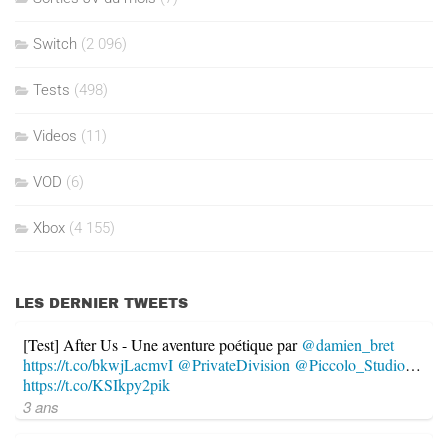
Switch
(2 096)
Tests
(498)
Videos
(11)
VOD
(6)
Xbox
(4 155)
LES DERNIER TWEETS
[Test] After Us - Une aventure poétique par
@damien_bret
https://t.co/bkwjLacmvI
@PrivateDivision
@Piccolo_Studio
…
https://t.co/KSIkpy2pik
3 ans