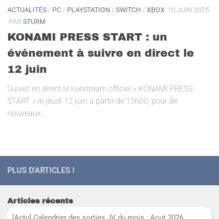
ACTUALITÉS
/
PC
/
PLAYSTATION
/
SWITCH
/
XBOX
10 JUIN 2025
PAR
STURM
KONAMI PRESS START : un
événement à suivre en direct le
12 juin
Suivez en direct le livestream officiel « KONAMI PRESS
START » le jeudi 12 juin à partir de 15h00, pour de
nouveaux...
PLUS D'ARTICLES !
Articles récents
[Actu] Calendrier des sorties JV du mois : Aout 2026