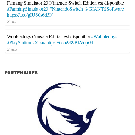
Farming Simulator 23 Nintendo Switch Edition est disponible
#FarmingSimulator23
#NintendoSwitch
@GIANTSSoftware
https://t.co/gIUS0s6d3N
3 ans
Wobbledogs Console Edition est disponible
#Wobbledogs
#PlayStation
#Xbox
https://t.co/989BkVopGk
3 ans
PARTENAIRES