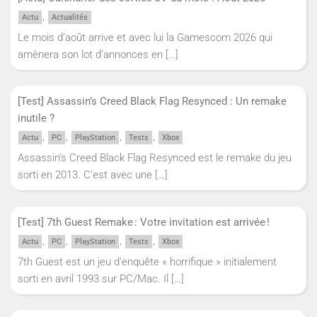
,
Actu
Actualités
Le mois d’août arrive et avec lui la Gamescom 2026 qui
amènera son lot d’annonces en
[…]
[Test] Assassin’s Creed Black Flag Resynced : Un remake
inutile ?
,
,
,
,
Actu
PC
PlayStation
Tests
Xbox
Assassin’s Creed Black Flag Resynced est le remake du jeu
sorti en 2013. C’est avec une
[…]
[Test] 7th Guest Remake : Votre invitation est arrivée !
,
,
,
,
Actu
PC
PlayStation
Tests
Xbox
7th Guest est un jeu d’enquête « horrifique » initialement
sorti en avril 1993 sur PC/Mac. Il
[…]