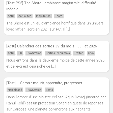
[Test PS5] The Shore : ambiance magistrale, difficulté
inégale
,
,
,
Actu
Actualités
PlayStation
Tests
The Shore est un jeu d’ambiance horrifique dans un univers
lovecraftien, sorti en 2021 sur PC. Il
[…]
[Actu] Calendrier des sorties JV du mois : Juillet 2026
,
,
,
,
,
Actu
PC
PlayStation
Sorties JV du mois
Switch
Xbox
Nous entrons dans la deuxième moitié de cette année 2026
et celle-ci est déjà riche de
[…]
[Test] – Saros : mourir, apprendre, progresser
,
,
Non classé
PlayStation
Tests
Dans l'ombre d'une sinistre éclipse, Arjun Devraj (incarné par
Rahul Kohli) est un protecteur Soltari en quête de réponses
sur Carcosa, une planète polymorphe aux habitants