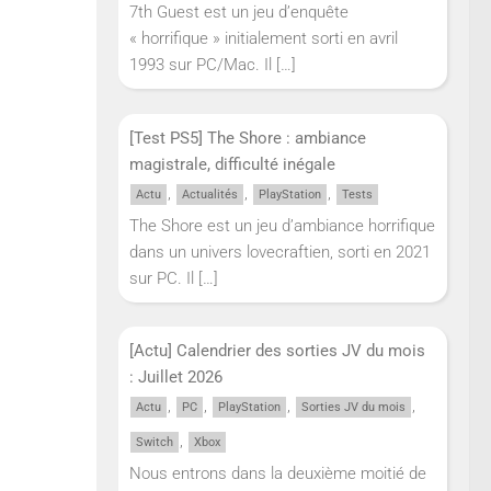
7th Guest est un jeu d’enquête
« horrifique » initialement sorti en avril
1993 sur PC/Mac. Il
[…]
[Test PS5] The Shore : ambiance
magistrale, difficulté inégale
,
,
,
Actu
Actualités
PlayStation
Tests
The Shore est un jeu d’ambiance horrifique
dans un univers lovecraftien, sorti en 2021
sur PC. Il
[…]
[Actu] Calendrier des sorties JV du mois
: Juillet 2026
,
,
,
,
Actu
PC
PlayStation
Sorties JV du mois
,
Switch
Xbox
Nous entrons dans la deuxième moitié de