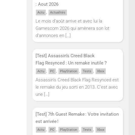
: Aout 2026
,
Actu
Actualités
Le mois d’août arrive et avec lui la
Gamescom 2026 qui amènera son lot
d’annonces en
[…]
[Test] Assassin’s Creed Black
Flag Resynced : Un remake inutile ?
,
,
,
,
Actu
PC
PlayStation
Tests
Xbox
Assassin’s Creed Black Flag Resynced est
le remake du jeu sorti en 2013. C’est avec
une
[…]
[Test] 7th Guest Remake : Votre invitation
est arrivée !
,
,
,
,
Actu
PC
PlayStation
Tests
Xbox