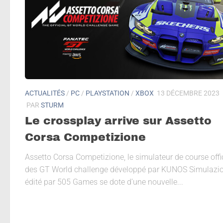
ACTUALITÉS
/
PC
/
PLAYSTATION
/
XBOX
13 DÉCEMBRE 2023
PAR
STURM
Le crossplay arrive sur Assetto
Corsa Competizione
Assetto Corsa Competizione, le simulateur de course offi
des GT World challenge développé par KUNOS Simulazio
édité par 505 Games se dote d’une nouvelle...