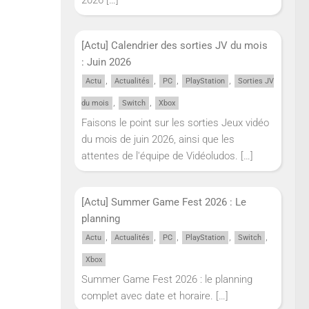
[Actu] Calendrier des sorties JV du mois
: Juin 2026
,
,
,
,
Actu
Actualités
PC
PlayStation
Sorties JV
,
,
du mois
Switch
Xbox
Faisons le point sur les sorties Jeux vidéo
du mois de juin 2026, ainsi que les
attentes de l'équipe de Vidéoludos.
[…]
[Actu] Summer Game Fest 2026 : Le
planning
,
,
,
,
,
Actu
Actualités
PC
PlayStation
Switch
Xbox
Summer Game Fest 2026 : le planning
complet avec date et horaire.
[…]