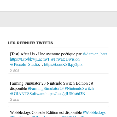
LES DERNIER TWEETS
[Test] After Us - Une aventure poétique par
@damien_bret
https://t.co/bkwjLacmvI
@PrivateDivision
@Piccolo_Studio
…
https://t.co/KSIkpy2pik
3 ans
Farming Simulator 23 Nintendo Switch Edition est
disponible
#FarmingSimulator23
#NintendoSwitch
@GIANTSSoftware
https://t.co/gIUS0s6d3N
3 ans
Wobbledogs Console Edition est disponible
#Wobbledogs