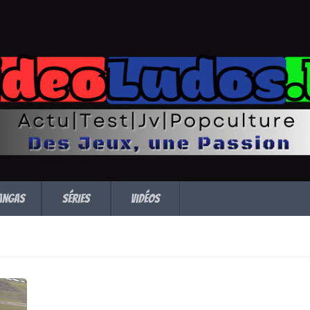
angas
Séries
Vidéos