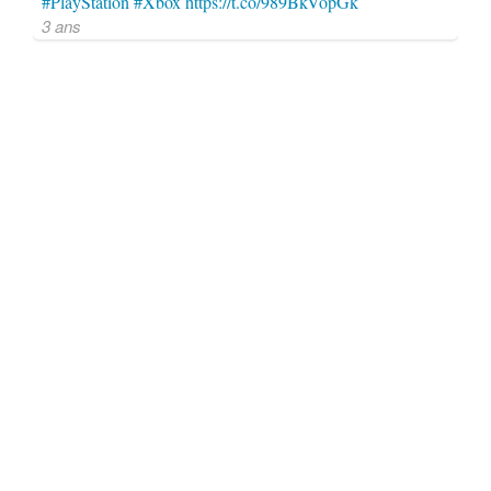
#PlayStation
#Xbox
https://t.co/989BkVopGk
3 ans