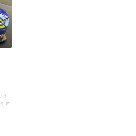
ciel
ni et