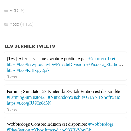
VOD
(6)
Xbox
(4 155)
LES DERNIER TWEETS
[Test] After Us - Une aventure poétique par
@damien_bret
https://t.co/bkwjLacmvI
@PrivateDivision
@Piccolo_Studio
…
https://t.co/KSIkpy2pik
3 ans
Farming Simulator 23 Nintendo Switch Edition est disponible
#FarmingSimulator23
#NintendoSwitch
@GIANTSSoftware
https://t.co/gIUS0s6d3N
3 ans
Wobbledogs Console Edition est disponible
#Wobbledogs
#PlayStation
#Xbox
https://t.co/989BkVopGk