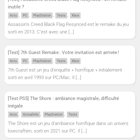
inutile ?
,
,
,
,
Actu
PC
PlayStation
Tests
Xbox
Assassin’s Creed Black Flag Resynced est le remake du jeu
sorti en 2013. C’est avec une
[…]
[Test] 7th Guest Remake : Votre invitation est arrivée !
,
,
,
,
Actu
PC
PlayStation
Tests
Xbox
7th Guest est un jeu d’enquête « horrifique » initialement
sorti en avril 1993 sur PC/Mac. Il
[…]
[Test PS5] The Shore : ambiance magistrale, difficulté
inégale
,
,
,
Actu
Actualités
PlayStation
Tests
The Shore est un jeu d’ambiance horrifique dans un univers
lovecraftien, sorti en 2021 sur PC. Il
[…]