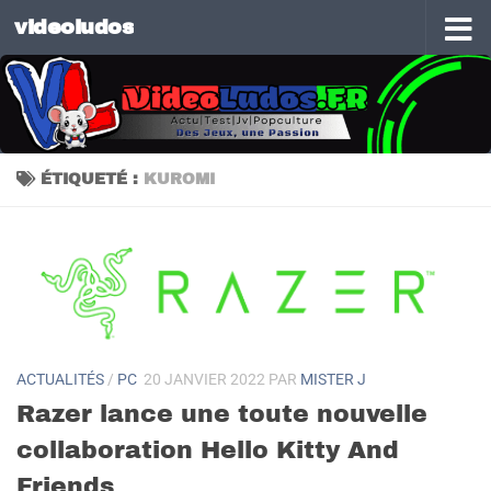
videoludos
Skip to content
ÉTIQUETÉ :
KUROMI
ACTUALITÉS
/
PC
20 JANVIER 2022
PAR
MISTER J
Razer lance une toute nouvelle
collaboration Hello Kitty And
Friends