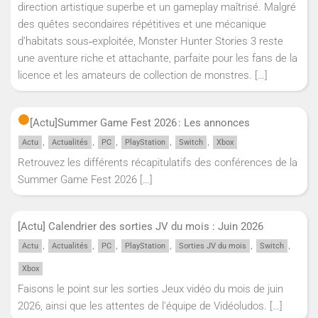
direction artistique superbe et un gameplay maîtrisé. Malgré
des quêtes secondaires répétitives et une mécanique
d’habitats sous‑exploitée, Monster Hunter Stories 3 reste
une aventure riche et attachante, parfaite pour les fans de la
licence et les amateurs de collection de monstres.
[…]
[Actu]
Summer Game Fest 2026 : Les annonces
,
,
,
,
,
Actu
Actualités
PC
PlayStation
Switch
Xbox
Retrouvez les différents récapitulatifs des conférences de la
Summer Game Fest 2026
[…]
[Actu] Calendrier des sorties JV du mois : Juin 2026
,
,
,
,
,
,
Actu
Actualités
PC
PlayStation
Sorties JV du mois
Switch
Xbox
Faisons le point sur les sorties Jeux vidéo du mois de juin
2026, ainsi que les attentes de l'équipe de Vidéoludos.
[…]