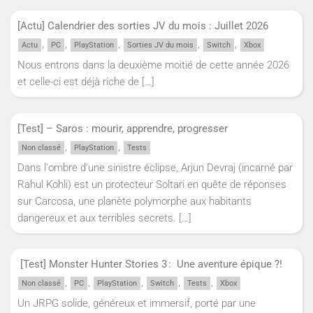
[Actu] Calendrier des sorties JV du mois : Juillet 2026
,
,
,
,
,
Actu
PC
PlayStation
Sorties JV du mois
Switch
Xbox
Nous entrons dans la deuxième moitié de cette année 2026
et celle-ci est déjà riche de
[…]
[Test] – Saros : mourir, apprendre, progresser
,
,
Non classé
PlayStation
Tests
Dans l'ombre d'une sinistre éclipse, Arjun Devraj (incarné par
Rahul Kohli) est un protecteur Soltari en quête de réponses
sur Carcosa, une planète polymorphe aux habitants
dangereux et aux terribles secrets.
[…]
[Test] Monster Hunter Stories 3 : Une aventure épique ?!
,
,
,
,
,
Non classé
PC
PlayStation
Switch
Tests
Xbox
Un JRPG solide, généreux et immersif, porté par une