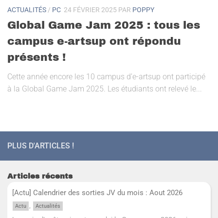
ACTUALITÉS
/
PC
24 FÉVRIER 2025
PAR
POPPY
Global Game Jam 2025 : tous les
campus e-artsup ont répondu
présents !
Cette année encore les 10 campus d’e-artsup ont participé
à la Global Game Jam 2025. Les étudiants ont relevé le...
PLUS D'ARTICLES !
Articles récents
[Actu] Calendrier des sorties JV du mois : Aout 2026
,
Actu
Actualités