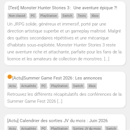
[Test] Monster Hunter Stories 3 : Une aventure épique ?!
,
,
,
,
,
Non classé
PC
PlayStation
Switch
Tests
Xbox
Un JRPG solide, généreux et immersif, porté par une
direction artistique superbe et un gameplay maîtrisé. Malgré
des quêtes secondaires répétitives et une mécanique
d’habitats sous‑exploitée, Monster Hunter Stories 3 reste
une aventure riche et attachante, parfaite pour les fans de la
licence et les amateurs de collection de monstres.
[…]
[Actu]
Summer Game Fest 2026 : Les annonces
,
,
,
,
,
Actu
Actualités
PC
PlayStation
Switch
Xbox
Retrouvez les différents récapitulatifs des conférences de la
Summer Game Fest 2026
[…]
[Actu] Calendrier des sorties JV du mois : Juin 2026
,
,
,
,
,
,
Actu
Actualités
PC
PlayStation
Sorties JV du mois
Switch