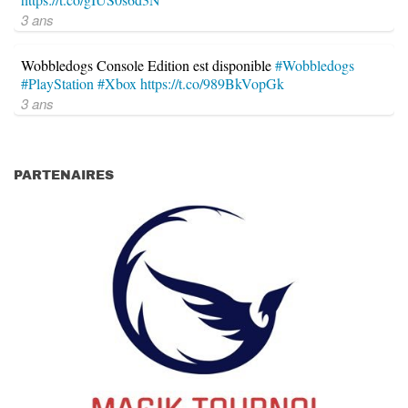
3 ans
Wobbledogs Console Edition est disponible
#Wobbledogs
#PlayStation
#Xbox
https://t.co/989BkVopGk
3 ans
PARTENAIRES