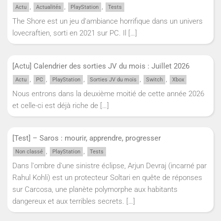
,
,
,
Actu
Actualités
PlayStation
Tests
The Shore est un jeu d’ambiance horrifique dans un univers
lovecraftien, sorti en 2021 sur PC. Il
[…]
[Actu] Calendrier des sorties JV du mois : Juillet 2026
,
,
,
,
,
Actu
PC
PlayStation
Sorties JV du mois
Switch
Xbox
Nous entrons dans la deuxième moitié de cette année 2026
et celle-ci est déjà riche de
[…]
[Test] – Saros : mourir, apprendre, progresser
,
,
Non classé
PlayStation
Tests
Dans l'ombre d'une sinistre éclipse, Arjun Devraj (incarné par
Rahul Kohli) est un protecteur Soltari en quête de réponses
sur Carcosa, une planète polymorphe aux habitants
dangereux et aux terribles secrets.
[…]