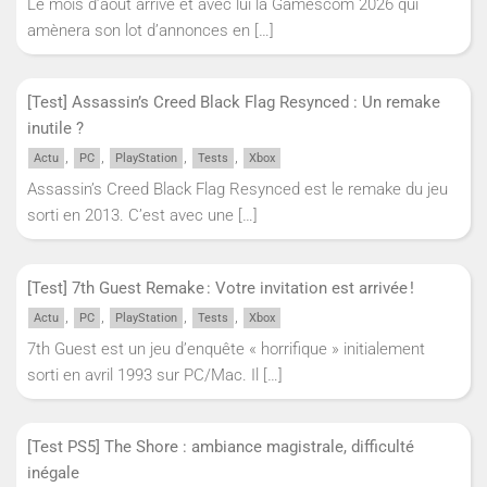
Le mois d’août arrive et avec lui la Gamescom 2026 qui
amènera son lot d’annonces en
[…]
[Test] Assassin’s Creed Black Flag Resynced : Un remake
inutile ?
,
,
,
,
Actu
PC
PlayStation
Tests
Xbox
Assassin’s Creed Black Flag Resynced est le remake du jeu
sorti en 2013. C’est avec une
[…]
[Test] 7th Guest Remake : Votre invitation est arrivée !
,
,
,
,
Actu
PC
PlayStation
Tests
Xbox
7th Guest est un jeu d’enquête « horrifique » initialement
sorti en avril 1993 sur PC/Mac. Il
[…]
[Test PS5] The Shore : ambiance magistrale, difficulté
inégale