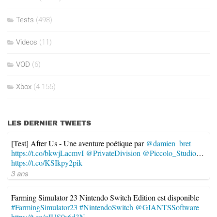
Tests
(498)
Videos
(11)
VOD
(6)
Xbox
(4 155)
LES DERNIER TWEETS
[Test] After Us - Une aventure poétique par
@damien_bret
https://t.co/bkwjLacmvI
@PrivateDivision
@Piccolo_Studio
…
https://t.co/KSIkpy2pik
3 ans
Farming Simulator 23 Nintendo Switch Edition est disponible
#FarmingSimulator23
#NintendoSwitch
@GIANTSSoftware
https://t.co/gIUS0s6d3N