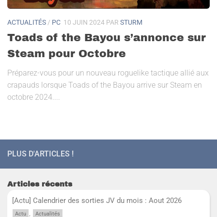
ACTUALITÉS
/
PC
10 JUIN 2024
PAR
STURM
Toads of the Bayou s’annonce sur
Steam pour Octobre
Préparez-vous pour un nouveau roguelike tactique allié aux
crapauds lorsque Toads of the Bayou arrive sur Steam en
octobre 2024....
PLUS D'ARTICLES !
Articles récents
[Actu] Calendrier des sorties JV du mois : Aout 2026
,
Actu
Actualités