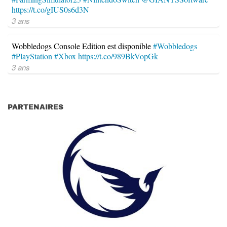
https://t.co/gIUS0s6d3N
3 ans
Wobbledogs Console Edition est disponible
#Wobbledogs
#PlayStation
#Xbox
https://t.co/989BkVopGk
3 ans
PARTENAIRES