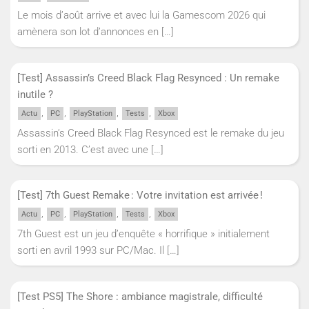
Le mois d’août arrive et avec lui la Gamescom 2026 qui
amènera son lot d’annonces en
[…]
[Test] Assassin’s Creed Black Flag Resynced : Un remake
inutile ?
,
,
,
,
Actu
PC
PlayStation
Tests
Xbox
Assassin’s Creed Black Flag Resynced est le remake du jeu
sorti en 2013. C’est avec une
[…]
[Test] 7th Guest Remake : Votre invitation est arrivée !
,
,
,
,
Actu
PC
PlayStation
Tests
Xbox
7th Guest est un jeu d’enquête « horrifique » initialement
sorti en avril 1993 sur PC/Mac. Il
[…]
[Test PS5] The Shore : ambiance magistrale, difficulté