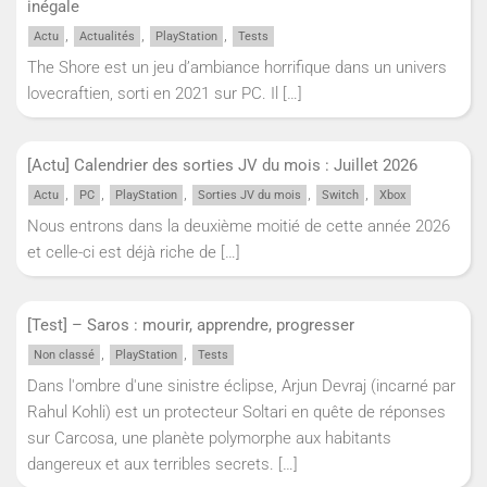
inégale
,
,
,
Actu
Actualités
PlayStation
Tests
The Shore est un jeu d’ambiance horrifique dans un univers
lovecraftien, sorti en 2021 sur PC. Il
[…]
[Actu] Calendrier des sorties JV du mois : Juillet 2026
,
,
,
,
,
Actu
PC
PlayStation
Sorties JV du mois
Switch
Xbox
Nous entrons dans la deuxième moitié de cette année 2026
et celle-ci est déjà riche de
[…]
[Test] – Saros : mourir, apprendre, progresser
,
,
Non classé
PlayStation
Tests
Dans l'ombre d'une sinistre éclipse, Arjun Devraj (incarné par
Rahul Kohli) est un protecteur Soltari en quête de réponses
sur Carcosa, une planète polymorphe aux habitants
dangereux et aux terribles secrets.
[…]