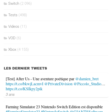
Switch
(2 096)
Tests
(498)
Videos
(11)
VOD
(6)
Xbox
(4 155)
LES DERNIER TWEETS
[Test] After Us - Une aventure poétique par
@damien_bret
https://t.co/bkwjLacmvI
@PrivateDivision
@Piccolo_Studio
…
https://t.co/KSIkpy2pik
3 ans
Farming Simulator 23 Nintendo Switch Edition est disponible
#FarmingSimulator23
#NintendoSwitch
@GIANTSSoftware