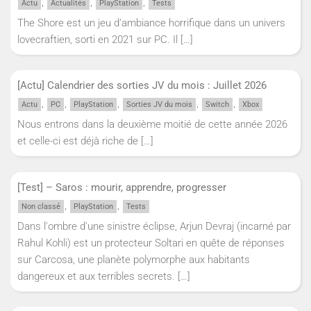
,
,
,
Actu
Actualités
PlayStation
Tests
The Shore est un jeu d’ambiance horrifique dans un univers
lovecraftien, sorti en 2021 sur PC. Il
[…]
[Actu] Calendrier des sorties JV du mois : Juillet 2026
,
,
,
,
,
Actu
PC
PlayStation
Sorties JV du mois
Switch
Xbox
Nous entrons dans la deuxième moitié de cette année 2026
et celle-ci est déjà riche de
[…]
[Test] – Saros : mourir, apprendre, progresser
,
,
Non classé
PlayStation
Tests
Dans l'ombre d'une sinistre éclipse, Arjun Devraj (incarné par
Rahul Kohli) est un protecteur Soltari en quête de réponses
sur Carcosa, une planète polymorphe aux habitants
dangereux et aux terribles secrets.
[…]