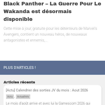
Black Panther – La Guerre Pour Le
Wakanda est désormais
disponible
Cette mise à jour, gratuite pour les détenteurs de Marvel’s
Avengers, contient un nouveau héros, de nouveaux
antagonistes et ennemis,...
PLUS D'ARTICLES !
Articles récents
[Actu] Calendrier des sorties JV du mois : Aout 2026
,
Actu
Actualités
Le mois d’août arrive et avec lui la Gamescom 2026 qui