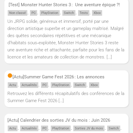
[Test] Monster Hunter Stories 3 : Une aventure épique ?!
,
,
,
,
,
Non classé
PC
PlayStation
Switch
Tests
Xbox
Un JRPG solide, généreux et immersif, porté par une
direction artistique superbe et un gameplay maîtrisé. Malgré
des quêtes secondaires répétitives et une mécanique
d’habitats sous‑exploitée, Monster Hunter Stories 3 reste
une aventure riche et attachante, parfaite pour les fans de la
licence et les amateurs de collection de monstres.
[…]
[Actu]
Summer Game Fest 2026 : Les annonces
,
,
,
,
,
Actu
Actualités
PC
PlayStation
Switch
Xbox
Retrouvez les différents récapitulatifs des conférences de la
Summer Game Fest 2026
[…]
[Actu] Calendrier des sorties JV du mois : Juin 2026
,
,
,
,
,
,
Actu
Actualités
PC
PlayStation
Sorties JV du mois
Switch