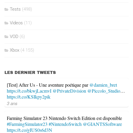
Tests
(498)
Videos
(11)
VOD
(6)
Xbox
(4 155)
LES DERNIER TWEETS
[Test] After Us - Une aventure poétique par
@damien_bret
https://t.co/bkwjLacmvI
@PrivateDivision
@Piccolo_Studio
…
https://t.co/KSIkpy2pik
3 ans
Farming Simulator 23 Nintendo Switch Edition est disponible
#FarmingSimulator23
#NintendoSwitch
@GIANTSSoftware
https://t.co/gIUS0s6d3N