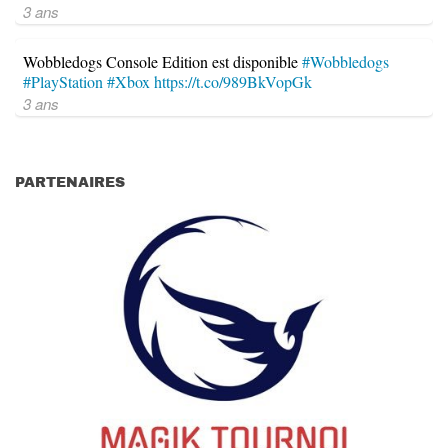
3 ans
Wobbledogs Console Edition est disponible
#Wobbledogs
#PlayStation
#Xbox
https://t.co/989BkVopGk
3 ans
PARTENAIRES