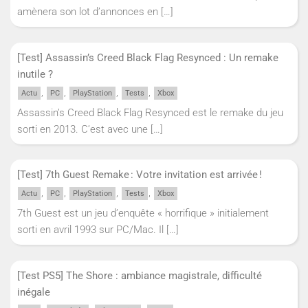
amènera son lot d’annonces en
[…]
[Test] Assassin’s Creed Black Flag Resynced : Un remake
inutile ?
,
,
,
,
Actu
PC
PlayStation
Tests
Xbox
Assassin’s Creed Black Flag Resynced est le remake du jeu
sorti en 2013. C’est avec une
[…]
[Test] 7th Guest Remake : Votre invitation est arrivée !
,
,
,
,
Actu
PC
PlayStation
Tests
Xbox
7th Guest est un jeu d’enquête « horrifique » initialement
sorti en avril 1993 sur PC/Mac. Il
[…]
[Test PS5] The Shore : ambiance magistrale, difficulté
inégale