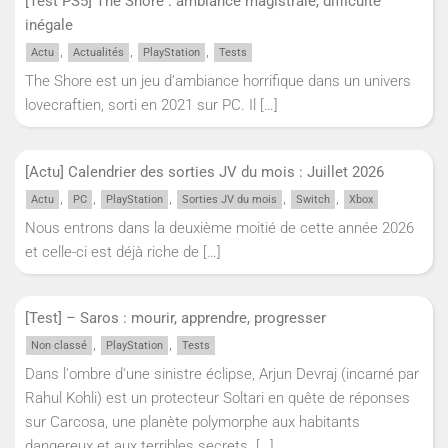
[Test PS5] The Shore : ambiance magistrale, difficulté
inégale
,
,
,
Actu
Actualités
PlayStation
Tests
The Shore est un jeu d’ambiance horrifique dans un univers
lovecraftien, sorti en 2021 sur PC. Il
[…]
[Actu] Calendrier des sorties JV du mois : Juillet 2026
,
,
,
,
,
Actu
PC
PlayStation
Sorties JV du mois
Switch
Xbox
Nous entrons dans la deuxième moitié de cette année 2026
et celle-ci est déjà riche de
[…]
[Test] – Saros : mourir, apprendre, progresser
,
,
Non classé
PlayStation
Tests
Dans l'ombre d'une sinistre éclipse, Arjun Devraj (incarné par
Rahul Kohli) est un protecteur Soltari en quête de réponses
sur Carcosa, une planète polymorphe aux habitants
dangereux et aux terribles secrets.
[…]