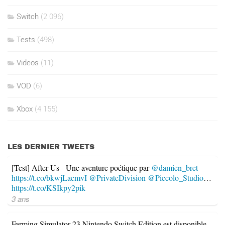
Switch
(2 096)
Tests
(498)
Videos
(11)
VOD
(6)
Xbox
(4 155)
LES DERNIER TWEETS
[Test] After Us - Une aventure poétique par
@damien_bret
https://t.co/bkwjLacmvI
@PrivateDivision
@Piccolo_Studio
…
https://t.co/KSIkpy2pik
3 ans
Farming Simulator 23 Nintendo Switch Edition est disponible