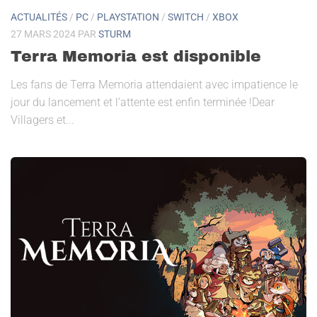
ACTUALITÉS
/
PC
/
PLAYSTATION
/
SWITCH
/
XBOX
27 MARS 2024
PAR
STURM
Terra Memoria est disponible
Les fans de Terra Memoria attendaient avec impatience le
jour du lancement et l’attente est enfin terminée !Dear
Villagers et...