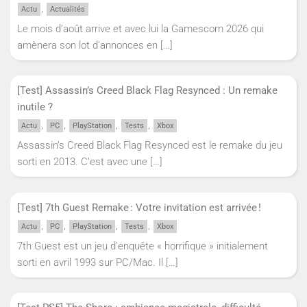
,
Actu
Actualités
Le mois d’août arrive et avec lui la Gamescom 2026 qui
amènera son lot d’annonces en
[…]
[Test] Assassin’s Creed Black Flag Resynced : Un remake
inutile ?
,
,
,
,
Actu
PC
PlayStation
Tests
Xbox
Assassin’s Creed Black Flag Resynced est le remake du jeu
sorti en 2013. C’est avec une
[…]
[Test] 7th Guest Remake : Votre invitation est arrivée !
,
,
,
,
Actu
PC
PlayStation
Tests
Xbox
7th Guest est un jeu d’enquête « horrifique » initialement
sorti en avril 1993 sur PC/Mac. Il
[…]