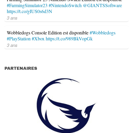
#FarmingSimulator23
#NintendoSwitch
@GIANTSSoftware
https://t.co/gIUS0s6d3N
3 ans
Wobbledogs Console Edition est disponible
#Wobbledogs
#PlayStation
#Xbox
https://t.co/989BkVopGk
3 ans
PARTENAIRES