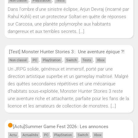
Non classé
PlayStation
Tests
Dans l'ombre d'une sinistre éclipse, Arjun Devraj (incarné par
Rahul Kohli) est un protecteur Soltari en quête de réponses
sur Carcosa, une planète polymorphe aux habitants
dangereux et aux terribles secrets.
[…]
[Test] Monster Hunter Stories 3 : Une aventure épique ?!
,
,
,
,
,
Non classé
PC
PlayStation
Switch
Tests
Xbox
Un JRPG solide, généreux et immersif, porté par une
direction artistique superbe et un gameplay maîtrisé. Malgré
des quêtes secondaires répétitives et une mécanique
d’habitats sous‑exploitée, Monster Hunter Stories 3 reste
une aventure riche et attachante, parfaite pour les fans de la
licence et les amateurs de collection de monstres.
[…]
[Actu]
Summer Game Fest 2026 : Les annonces
,
,
,
,
,
Actu
Actualités
PC
PlayStation
Switch
Xbox