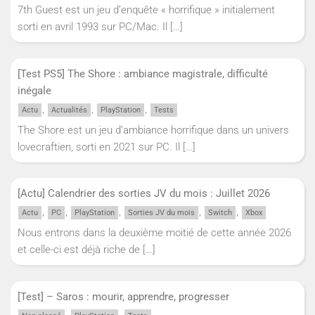
7th Guest est un jeu d’enquête « horrifique » initialement
sorti en avril 1993 sur PC/Mac. Il
[…]
[Test PS5] The Shore : ambiance magistrale, difficulté
inégale
,
,
,
Actu
Actualités
PlayStation
Tests
The Shore est un jeu d’ambiance horrifique dans un univers
lovecraftien, sorti en 2021 sur PC. Il
[…]
[Actu] Calendrier des sorties JV du mois : Juillet 2026
,
,
,
,
,
Actu
PC
PlayStation
Sorties JV du mois
Switch
Xbox
Nous entrons dans la deuxième moitié de cette année 2026
et celle-ci est déjà riche de
[…]
[Test] – Saros : mourir, apprendre, progresser
,
,