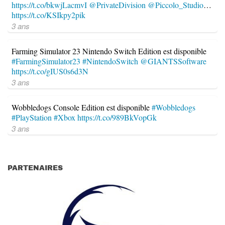
https://t.co/bkwjLacmvI
@PrivateDivision
@Piccolo_Studio
…
https://t.co/KSIkpy2pik
3 ans
Farming Simulator 23 Nintendo Switch Edition est disponible
#FarmingSimulator23
#NintendoSwitch
@GIANTSSoftware
https://t.co/gIUS0s6d3N
3 ans
Wobbledogs Console Edition est disponible
#Wobbledogs
#PlayStation
#Xbox
https://t.co/989BkVopGk
3 ans
PARTENAIRES