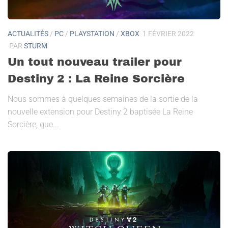
ACTUALITÉS
/
PC
/
PLAYSTATION
/
XBOX
1 FÉVRIER 2022
PAR
STURM
Un tout nouveau trailer pour
Destiny 2 : La Reine Sorcière
Nous sommes à quelques semaines de la sortie de la
nouvelle extension pour Destiny 2 baptisée La Reine
Sorcière, que...