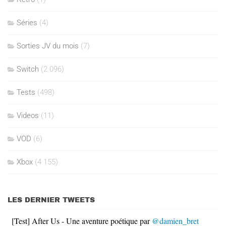
Séries
(4)
Sorties JV du mois
(7)
Switch
(2 096)
Tests
(498)
Videos
(11)
VOD
(6)
Xbox
(4 155)
LES DERNIER TWEETS
[Test] After Us - Une aventure poétique par
@damien_bret