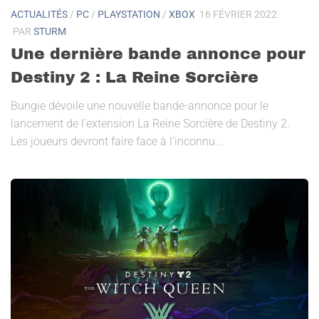
ACTUALITÉS
/
PC
/
PLAYSTATION
/
XBOX
16 FÉVRIER 2022
PAR
STURM
Une dernière bande annonce pour
Destiny 2 : La Reine Sorcière
Bungie dévoile une nouvelle bande-annonce pour le
lancement de l’extension La Reine Sorcière de Destiny 2.
Les joueurs devront faire face à l’inconnu...