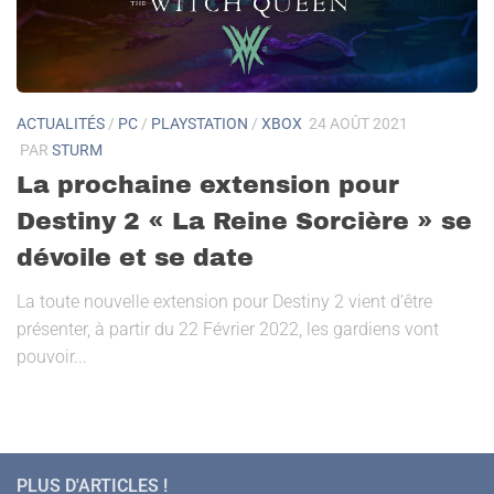
ACTUALITÉS
/
PC
/
PLAYSTATION
/
XBOX
24 AOÛT 2021
PAR
STURM
La prochaine extension pour
Destiny 2 « La Reine Sorcière » se
dévoile et se date
La toute nouvelle extension pour Destiny 2 vient d’être
présenter, à partir du 22 Février 2022, les gardiens vont
pouvoir...
PLUS D'ARTICLES !