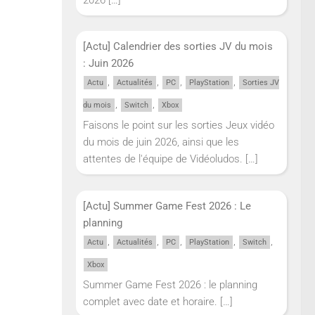
[Actu] Calendrier des sorties JV du mois
: Juin 2026
,
,
,
,
Actu
Actualités
PC
PlayStation
Sorties JV
,
,
du mois
Switch
Xbox
Faisons le point sur les sorties Jeux vidéo
du mois de juin 2026, ainsi que les
attentes de l'équipe de Vidéoludos.
[…]
[Actu] Summer Game Fest 2026 : Le
planning
,
,
,
,
,
Actu
Actualités
PC
PlayStation
Switch
Xbox
Summer Game Fest 2026 : le planning
complet avec date et horaire.
[…]