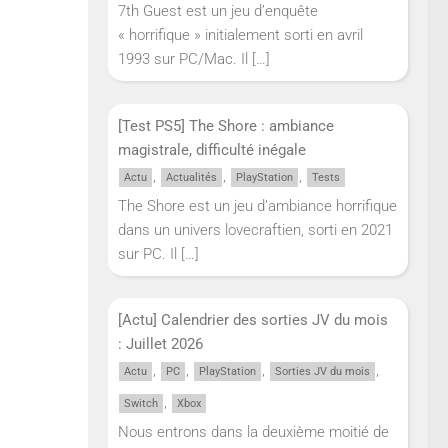
7th Guest est un jeu d’enquête
« horrifique » initialement sorti en avril
1993 sur PC/Mac. Il
[…]
[Test PS5] The Shore : ambiance
magistrale, difficulté inégale
,
,
,
Actu
Actualités
PlayStation
Tests
The Shore est un jeu d’ambiance horrifique
dans un univers lovecraftien, sorti en 2021
sur PC. Il
[…]
[Actu] Calendrier des sorties JV du mois
: Juillet 2026
,
,
,
,
Actu
PC
PlayStation
Sorties JV du mois
,
Switch
Xbox
Nous entrons dans la deuxième moitié de