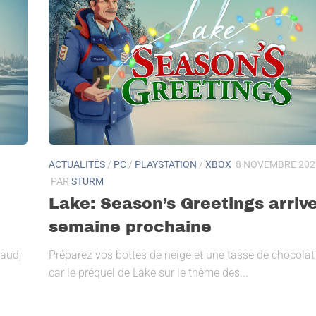
ACTUALITÉS
/
PC
/
PLAYSTATION
/
XBOX
8 NOVEMBRE 202
PAR
STURM
Lake: Season’s Greetings arrive
semaine prochaine
haud,
Préparez vos bottes de neige et une tasse de chocolat
car le préquel de Lake sur le thème des...