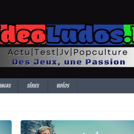
angas
Séries
Vidéos