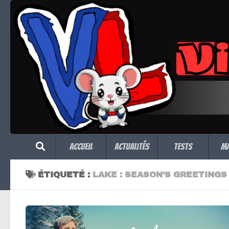
Skip to content
Accueil
Actualités
Tests
M
ÉTIQUETÉ :
LAKE : SEASON’S GREETINGS