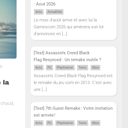
: Aout 2026
,
Actu
Actualités
Le mois d’août arrive et avec lui la
Gamescom 2026 qui amènera son lot
d’annonces en
[…]
[Test] Assassin’s Creed Black
Flag Resynced : Un remake inutile ?
3
,
,
,
,
Actu
PC
PlayStation
Tests
Xbox
Assassin’s Creed Black Flag Resynced est
 la
le remake du jeu sorti en 2013. C’est avec
une
[…]
 chaud,
[Test] 7th Guest Remake : Votre invitation
est arrivée !
,
,
,
,
Actu
PC
PlayStation
Tests
Xbox