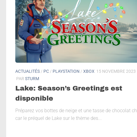
ACTUALITÉS
/
PC
/
PLAYSTATION
/
XBOX
15 NOVEMBRE 2023
PAR
STURM
Lake: Season’s Greetings est
disponible
Préparez vos bottes de neige et une tasse de chocolat c
car le préquel de Lake sur le thème des...