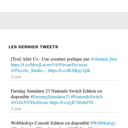
LES DERNIER TWEETS
[Test] After Us - Une aventure poétique par
@damien_bret
https://t.co/bkwjLacmvI
@PrivateDivision
@Piccolo_Studio
…
https://t.co/KSIkpy2pik
3 ans
Farming Simulator 23 Nintendo Switch Edition est
disponible
#FarmingSimulator23
#NintendoSwitch
@GIANTSSoftware
https://t.co/gIUS0s6d3N
3 ans
Wobbledogs Console Edition est disponible
#Wobbledogs