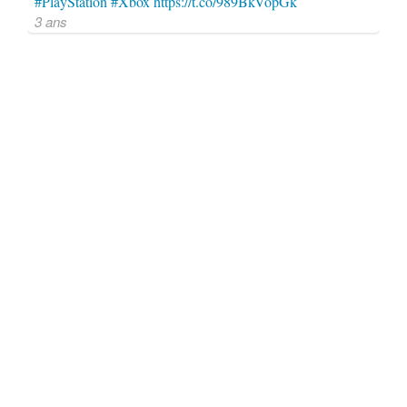
#PlayStation
#Xbox
https://t.co/989BkVopGk
3 ans