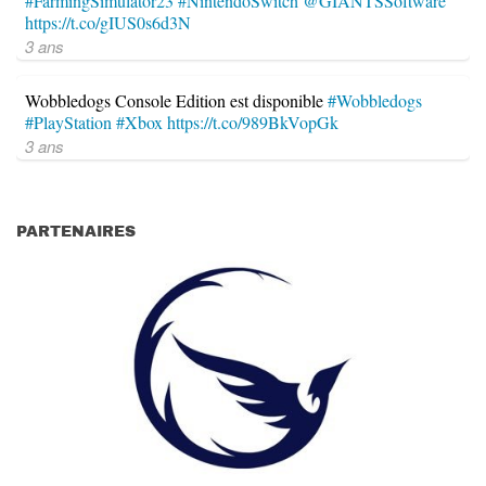
#FarmingSimulator23
#NintendoSwitch
@GIANTSSoftware
https://t.co/gIUS0s6d3N
3 ans
Wobbledogs Console Edition est disponible
#Wobbledogs
#PlayStation
#Xbox
https://t.co/989BkVopGk
3 ans
PARTENAIRES