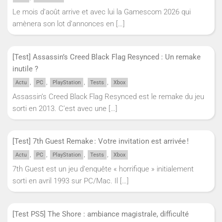
Le mois d’août arrive et avec lui la Gamescom 2026 qui
amènera son lot d’annonces en
[…]
[Test] Assassin’s Creed Black Flag Resynced : Un remake
inutile ?
,
,
,
,
Actu
PC
PlayStation
Tests
Xbox
Assassin’s Creed Black Flag Resynced est le remake du jeu
sorti en 2013. C’est avec une
[…]
[Test] 7th Guest Remake : Votre invitation est arrivée !
,
,
,
,
Actu
PC
PlayStation
Tests
Xbox
7th Guest est un jeu d’enquête « horrifique » initialement
sorti en avril 1993 sur PC/Mac. Il
[…]
[Test PS5] The Shore : ambiance magistrale, difficulté