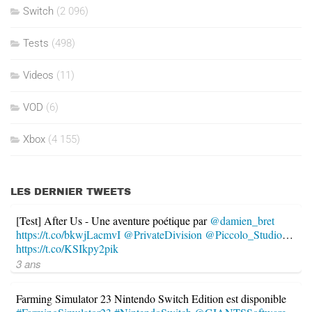
Switch
(2 096)
Tests
(498)
Videos
(11)
VOD
(6)
Xbox
(4 155)
LES DERNIER TWEETS
[Test] After Us - Une aventure poétique par
@damien_bret
https://t.co/bkwjLacmvI
@PrivateDivision
@Piccolo_Studio
…
https://t.co/KSIkpy2pik
3 ans
Farming Simulator 23 Nintendo Switch Edition est disponible