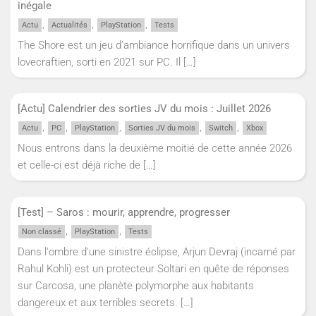
inégale
,
,
,
Actu
Actualités
PlayStation
Tests
The Shore est un jeu d’ambiance horrifique dans un univers
lovecraftien, sorti en 2021 sur PC. Il
[…]
[Actu] Calendrier des sorties JV du mois : Juillet 2026
,
,
,
,
,
Actu
PC
PlayStation
Sorties JV du mois
Switch
Xbox
Nous entrons dans la deuxième moitié de cette année 2026
et celle-ci est déjà riche de
[…]
[Test] – Saros : mourir, apprendre, progresser
,
,
Non classé
PlayStation
Tests
Dans l'ombre d'une sinistre éclipse, Arjun Devraj (incarné par
Rahul Kohli) est un protecteur Soltari en quête de réponses
sur Carcosa, une planète polymorphe aux habitants
dangereux et aux terribles secrets.
[…]