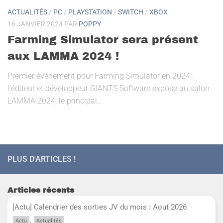
ACTUALITÉS
/
PC
/
PLAYSTATION
/
SWITCH
/
XBOX
16 JANVIER 2024
PAR
POPPY
Farming Simulator sera présent
aux LAMMA 2024 !
Premier événement pour Farming Simulator en 2024 :
l’éditeur et développeur GIANTS Software expose au salon
LAMMA 2024, le principal...
PLUS D'ARTICLES !
Articles récents
[Actu] Calendrier des sorties JV du mois : Aout 2026
,
Actu
Actualités