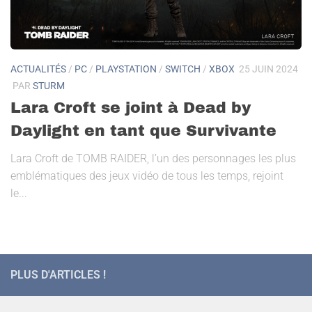
ACTUALITÉS
/
PC
/
PLAYSTATION
/
SWITCH
/
XBOX
25 JUIN 2024
PAR
STURM
Lara Croft se joint à Dead by
Daylight en tant que Survivante
Lara Croft de TOMB RAIDER, l’un des personnages les plus
emblématiques des jeux vidéo de tous les temps, rejoint
le...
PLUS D'ARTICLES !