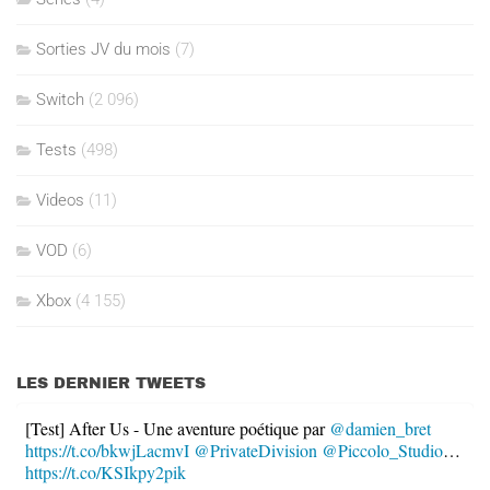
Sorties JV du mois
(7)
Switch
(2 096)
Tests
(498)
Videos
(11)
VOD
(6)
Xbox
(4 155)
LES DERNIER TWEETS
[Test] After Us - Une aventure poétique par
@damien_bret
https://t.co/bkwjLacmvI
@PrivateDivision
@Piccolo_Studio
…
https://t.co/KSIkpy2pik