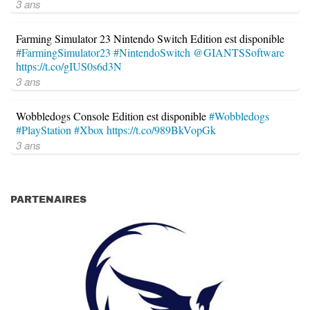
3 ans
Farming Simulator 23 Nintendo Switch Edition est disponible
#FarmingSimulator23
#NintendoSwitch
@GIANTSSoftware
https://t.co/gIUS0s6d3N
3 ans
Wobbledogs Console Edition est disponible
#Wobbledogs
#PlayStation
#Xbox
https://t.co/989BkVopGk
3 ans
PARTENAIRES