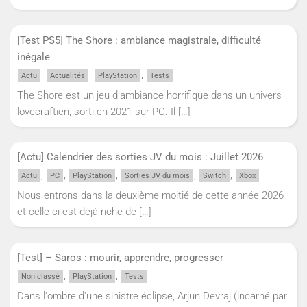
[Test PS5] The Shore : ambiance magistrale, difficulté
inégale
,
,
,
Actu
Actualités
PlayStation
Tests
The Shore est un jeu d’ambiance horrifique dans un univers
lovecraftien, sorti en 2021 sur PC. Il
[…]
[Actu] Calendrier des sorties JV du mois : Juillet 2026
,
,
,
,
,
Actu
PC
PlayStation
Sorties JV du mois
Switch
Xbox
Nous entrons dans la deuxième moitié de cette année 2026
et celle-ci est déjà riche de
[…]
[Test] – Saros : mourir, apprendre, progresser
,
,
Non classé
PlayStation
Tests
Dans l'ombre d'une sinistre éclipse, Arjun Devraj (incarné par