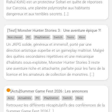
Rahul Kohli) est un protecteur Soltari en quête de réponses
sur Carcosa, une planète polymorphe aux habitants
dangereux et aux terribles secrets.
[…]
[Test] Monster Hunter Stories 3 : Une aventure épique ?!
,
,
,
,
,
Non classé
PC
PlayStation
Switch
Tests
Xbox
Un JRPG solide, généreux et immersif, porté par une
direction artistique superbe et un gameplay maîtrisé. Malgré
des quêtes secondaires répétitives et une mécanique
d’habitats sous‑exploitée, Monster Hunter Stories 3 reste
une aventure riche et attachante, parfaite pour les fans de la
licence et les amateurs de collection de monstres.
[…]
[Actu]
Summer Game Fest 2026 : Les annonces
,
,
,
,
,
Actu
Actualités
PC
PlayStation
Switch
Xbox
Retrouvez les différents récapitulatifs des conférences de la
Summer Game Fest 2026
[…]