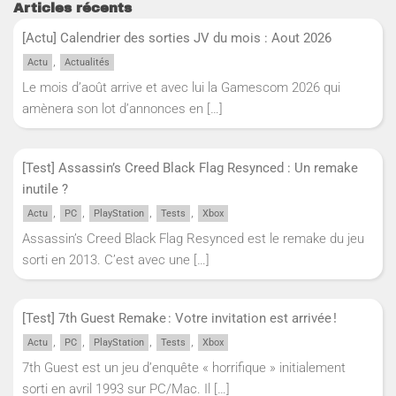
Articles récents
[Actu] Calendrier des sorties JV du mois : Aout 2026
,
Actu
Actualités
Le mois d’août arrive et avec lui la Gamescom 2026 qui
amènera son lot d’annonces en
[…]
[Test] Assassin’s Creed Black Flag Resynced : Un remake
inutile ?
,
,
,
,
Actu
PC
PlayStation
Tests
Xbox
Assassin’s Creed Black Flag Resynced est le remake du jeu
sorti en 2013. C’est avec une
[…]
[Test] 7th Guest Remake : Votre invitation est arrivée !
,
,
,
,
Actu
PC
PlayStation
Tests
Xbox
7th Guest est un jeu d’enquête « horrifique » initialement
sorti en avril 1993 sur PC/Mac. Il
[…]