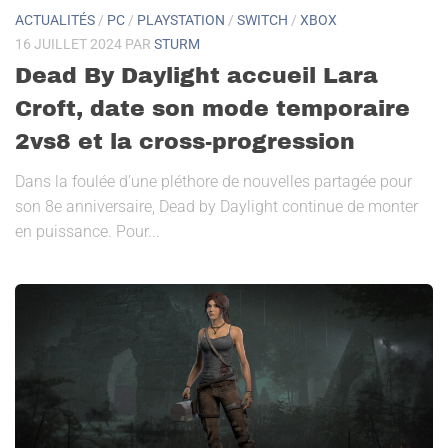
ACTUALITÉS
/
PC
/
PLAYSTATION
/
SWITCH
/
XBOX
16 JUILLET 2024
PAR
STURM
Dead By Daylight accueil Lara
Croft, date son mode temporaire
2vs8 et la cross-progression
Dans la foulée d’une pléthore de nouvelles partagée pour
son 8e anniversaire, Dead by Daylight continue de monter
en puissance. Pour...