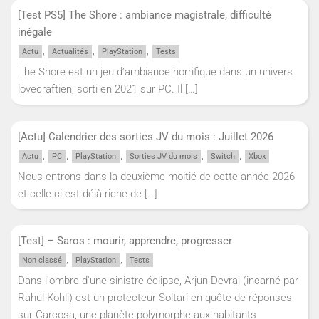
[Test PS5] The Shore : ambiance magistrale, difficulté
inégale
,
,
,
Actu
Actualités
PlayStation
Tests
The Shore est un jeu d’ambiance horrifique dans un univers
lovecraftien, sorti en 2021 sur PC. Il
[…]
[Actu] Calendrier des sorties JV du mois : Juillet 2026
,
,
,
,
,
Actu
PC
PlayStation
Sorties JV du mois
Switch
Xbox
Nous entrons dans la deuxième moitié de cette année 2026
et celle-ci est déjà riche de
[…]
[Test] – Saros : mourir, apprendre, progresser
,
,
Non classé
PlayStation
Tests
Dans l'ombre d'une sinistre éclipse, Arjun Devraj (incarné par
Rahul Kohli) est un protecteur Soltari en quête de réponses
sur Carcosa, une planète polymorphe aux habitants