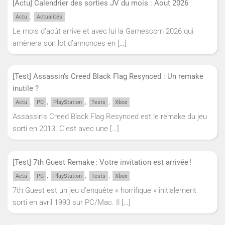
[Actu] Calendrier des sorties JV du mois : Aout 2026
,
Actu
Actualités
Le mois d’août arrive et avec lui la Gamescom 2026 qui
amènera son lot d’annonces en
[…]
[Test] Assassin’s Creed Black Flag Resynced : Un remake
inutile ?
,
,
,
,
Actu
PC
PlayStation
Tests
Xbox
Assassin’s Creed Black Flag Resynced est le remake du jeu
sorti en 2013. C’est avec une
[…]
[Test] 7th Guest Remake : Votre invitation est arrivée !
,
,
,
,
Actu
PC
PlayStation
Tests
Xbox
7th Guest est un jeu d’enquête « horrifique » initialement
sorti en avril 1993 sur PC/Mac. Il
[…]