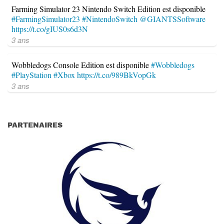
Farming Simulator 23 Nintendo Switch Edition est disponible
#FarmingSimulator23
#NintendoSwitch
@GIANTSSoftware
https://t.co/gIUS0s6d3N
3 ans
Wobbledogs Console Edition est disponible
#Wobbledogs
#PlayStation
#Xbox
https://t.co/989BkVopGk
3 ans
PARTENAIRES