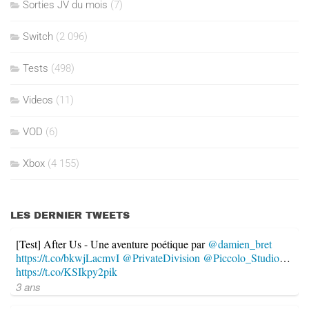
Sorties JV du mois
(7)
Switch
(2 096)
Tests
(498)
Videos
(11)
VOD
(6)
Xbox
(4 155)
LES DERNIER TWEETS
[Test] After Us - Une aventure poétique par
@damien_bret
https://t.co/bkwjLacmvI
@PrivateDivision
@Piccolo_Studio
…
https://t.co/KSIkpy2pik
3 ans