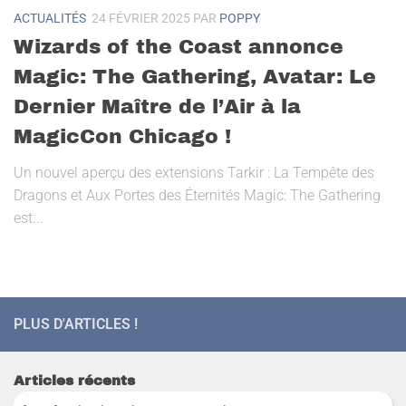
ACTUALITÉS
24 FÉVRIER 2025
PAR
POPPY
Wizards of the Coast annonce
Magic: The Gathering, Avatar: Le
Dernier Maître de l’Air à la
MagicCon Chicago !
Un nouvel aperçu des extensions Tarkir : La Tempête des
Dragons et Aux Portes des Éternités Magic: The Gathering
est...
PLUS D'ARTICLES !
Articles récents