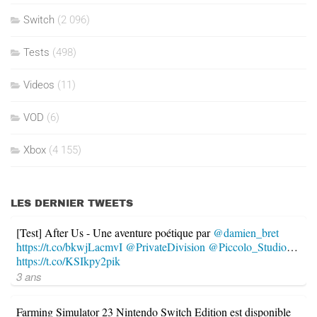
Switch
(2 096)
Tests
(498)
Videos
(11)
VOD
(6)
Xbox
(4 155)
LES DERNIER TWEETS
[Test] After Us - Une aventure poétique par
@damien_bret
https://t.co/bkwjLacmvI
@PrivateDivision
@Piccolo_Studio
…
https://t.co/KSIkpy2pik
3 ans
Farming Simulator 23 Nintendo Switch Edition est disponible