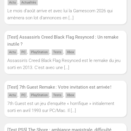
,
Actu
Actualités
Le mois d’août arrive et avec lui la Gamescom 2026 qui
amènera son lot d’annonces en
[…]
[Test] Assassin’s Creed Black Flag Resynced : Un remake
inutile ?
,
,
,
,
Actu
PC
PlayStation
Tests
Xbox
Assassin’s Creed Black Flag Resynced est le remake du jeu
sorti en 2013. C’est avec une
[…]
[Test] 7th Guest Remake : Votre invitation est arrivée !
,
,
,
,
Actu
PC
PlayStation
Tests
Xbox
7th Guest est un jeu d’enquête « horrifique » initialement
sorti en avril 1993 sur PC/Mac. Il
[…]
[Test PS5] The Shore : ambiance magistrale, difficulté