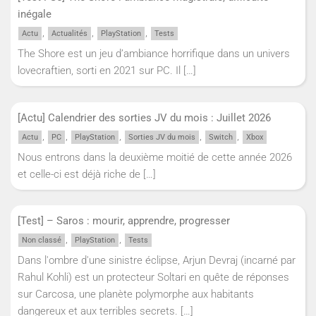
inégale
,
,
,
Actu
Actualités
PlayStation
Tests
The Shore est un jeu d’ambiance horrifique dans un univers
lovecraftien, sorti en 2021 sur PC. Il
[…]
[Actu] Calendrier des sorties JV du mois : Juillet 2026
,
,
,
,
,
Actu
PC
PlayStation
Sorties JV du mois
Switch
Xbox
Nous entrons dans la deuxième moitié de cette année 2026
et celle-ci est déjà riche de
[…]
[Test] – Saros : mourir, apprendre, progresser
,
,
Non classé
PlayStation
Tests
Dans l'ombre d'une sinistre éclipse, Arjun Devraj (incarné par
Rahul Kohli) est un protecteur Soltari en quête de réponses
sur Carcosa, une planète polymorphe aux habitants
dangereux et aux terribles secrets.
[…]