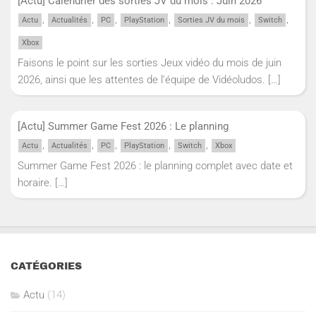
[Actu] Calendrier des sorties JV du mois : Juin 2026
,
,
,
,
,
,
Actu
Actualités
PC
PlayStation
Sorties JV du mois
Switch
Xbox
Faisons le point sur les sorties Jeux vidéo du mois de juin
2026, ainsi que les attentes de l'équipe de Vidéoludos.
[…]
[Actu] Summer Game Fest 2026 : Le planning
,
,
,
,
,
Actu
Actualités
PC
PlayStation
Switch
Xbox
Summer Game Fest 2026 : le planning complet avec date et
horaire.
[…]
CATÉGORIES
Actu
(14)