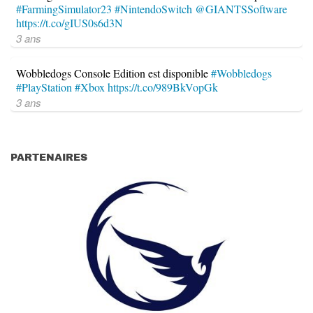
#FarmingSimulator23
#NintendoSwitch
@GIANTSSoftware
https://t.co/gIUS0s6d3N
3 ans
Wobbledogs Console Edition est disponible
#Wobbledogs
#PlayStation
#Xbox
https://t.co/989BkVopGk
3 ans
PARTENAIRES