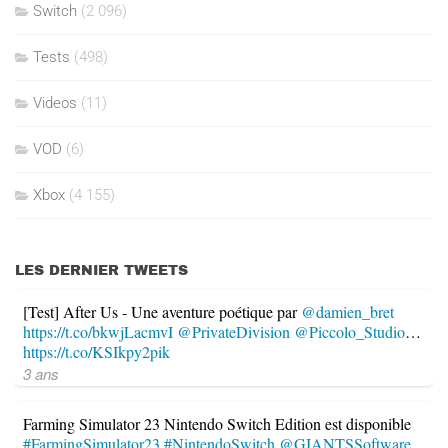
Switch
(2 096)
Tests
(498)
Videos
(11)
VOD
(6)
Xbox
(4 155)
LES DERNIER TWEETS
[Test] After Us - Une aventure poétique par
@damien_bret
https://t.co/bkwjLacmvI
@PrivateDivision
@Piccolo_Studio
…
https://t.co/KSIkpy2pik
3 ans
Farming Simulator 23 Nintendo Switch Edition est disponible
#FarmingSimulator23
#NintendoSwitch
@GIANTSSoftware