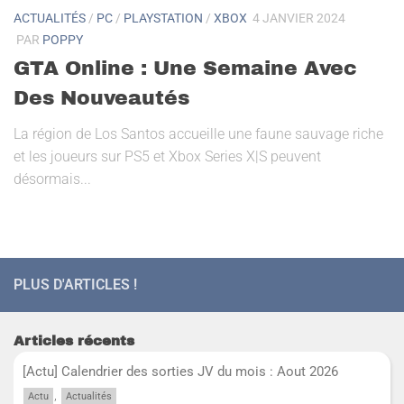
ACTUALITÉS
/
PC
/
PLAYSTATION
/
XBOX
4 JANVIER 2024
PAR
POPPY
GTA Online : Une Semaine Avec
Des Nouveautés
La région de Los Santos accueille une faune sauvage riche
et les joueurs sur PS5 et Xbox Series X|S peuvent
désormais...
PLUS D'ARTICLES !
Articles récents
[Actu] Calendrier des sorties JV du mois : Aout 2026
,
Actu
Actualités