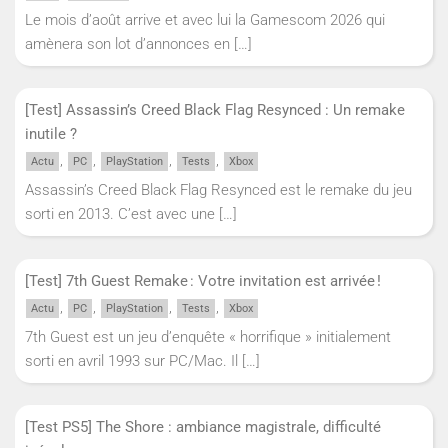
Le mois d’août arrive et avec lui la Gamescom 2026 qui
amènera son lot d’annonces en
[…]
[Test] Assassin’s Creed Black Flag Resynced : Un remake
inutile ?
,
,
,
,
Actu
PC
PlayStation
Tests
Xbox
Assassin’s Creed Black Flag Resynced est le remake du jeu
sorti en 2013. C’est avec une
[…]
[Test] 7th Guest Remake : Votre invitation est arrivée !
,
,
,
,
Actu
PC
PlayStation
Tests
Xbox
7th Guest est un jeu d’enquête « horrifique » initialement
sorti en avril 1993 sur PC/Mac. Il
[…]
[Test PS5] The Shore : ambiance magistrale, difficulté