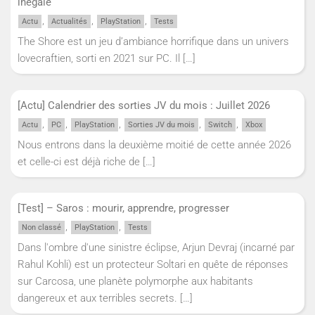
inégale
,
,
,
Actu
Actualités
PlayStation
Tests
The Shore est un jeu d’ambiance horrifique dans un univers
lovecraftien, sorti en 2021 sur PC. Il
[…]
[Actu] Calendrier des sorties JV du mois : Juillet 2026
,
,
,
,
,
Actu
PC
PlayStation
Sorties JV du mois
Switch
Xbox
Nous entrons dans la deuxième moitié de cette année 2026
et celle-ci est déjà riche de
[…]
[Test] – Saros : mourir, apprendre, progresser
,
,
Non classé
PlayStation
Tests
Dans l'ombre d'une sinistre éclipse, Arjun Devraj (incarné par
Rahul Kohli) est un protecteur Soltari en quête de réponses
sur Carcosa, une planète polymorphe aux habitants
dangereux et aux terribles secrets.
[…]