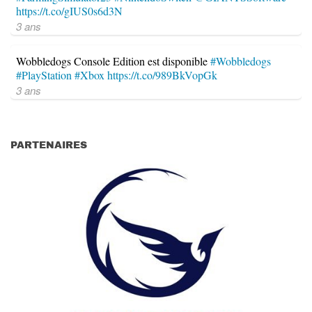
https://t.co/gIUS0s6d3N
3 ans
Wobbledogs Console Edition est disponible
#Wobbledogs
#PlayStation
#Xbox
https://t.co/989BkVopGk
3 ans
PARTENAIRES