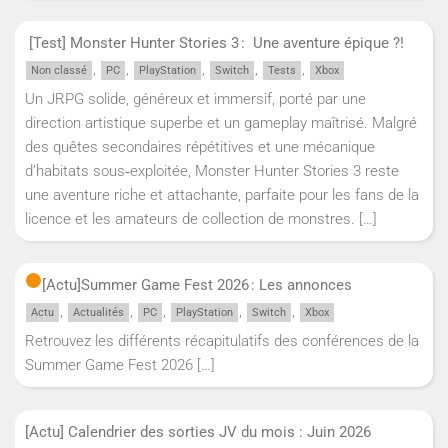
[Test] Monster Hunter Stories 3 : Une aventure épique ?!
,
,
,
,
,
Non classé
PC
PlayStation
Switch
Tests
Xbox
Un JRPG solide, généreux et immersif, porté par une
direction artistique superbe et un gameplay maîtrisé. Malgré
des quêtes secondaires répétitives et une mécanique
d’habitats sous‑exploitée, Monster Hunter Stories 3 reste
une aventure riche et attachante, parfaite pour les fans de la
licence et les amateurs de collection de monstres.
[…]
[Actu]
Summer Game Fest 2026 : Les annonces
,
,
,
,
,
Actu
Actualités
PC
PlayStation
Switch
Xbox
Retrouvez les différents récapitulatifs des conférences de la
Summer Game Fest 2026
[…]
[Actu] Calendrier des sorties JV du mois : Juin 2026