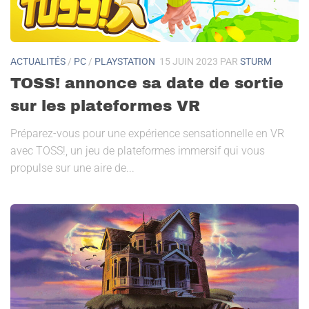
ACTUALITÉS
/
PC
/
PLAYSTATION
15 JUIN 2023
PAR
STURM
TOSS! annonce sa date de sortie
sur les plateformes VR
Préparez-vous pour une expérience sensationnelle en VR
avec TOSS!, un jeu de plateformes immersif qui vous
propulse sur une aire de...