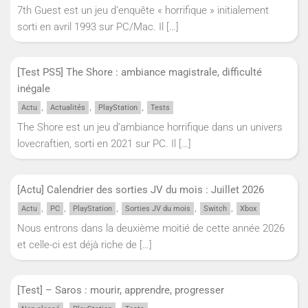
7th Guest est un jeu d’enquête « horrifique » initialement
sorti en avril 1993 sur PC/Mac. Il
[…]
[Test PS5] The Shore : ambiance magistrale, difficulté
inégale
,
,
,
Actu
Actualités
PlayStation
Tests
The Shore est un jeu d’ambiance horrifique dans un univers
lovecraftien, sorti en 2021 sur PC. Il
[…]
[Actu] Calendrier des sorties JV du mois : Juillet 2026
,
,
,
,
,
Actu
PC
PlayStation
Sorties JV du mois
Switch
Xbox
Nous entrons dans la deuxième moitié de cette année 2026
et celle-ci est déjà riche de
[…]
[Test] – Saros : mourir, apprendre, progresser