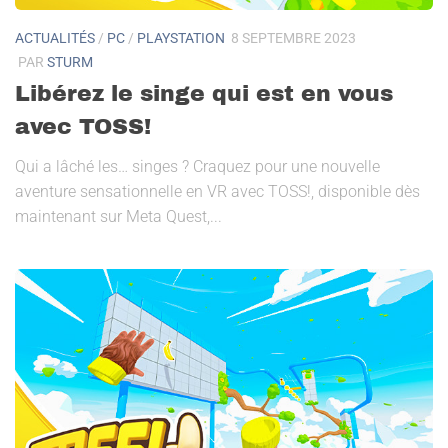
ACTUALITÉS
/
PC
/
PLAYSTATION
8 SEPTEMBRE 2023
PAR
STURM
Libérez le singe qui est en vous
avec TOSS!
Qui a lâché les… singes ? Craquez pour une nouvelle
aventure sensationnelle en VR avec TOSS!, disponible dès
maintenant sur Meta Quest,...