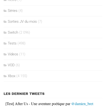
Séries
(4)
Sorties JV du mois
(7)
Switch
(2 096)
Tests
(498)
Videos
(11)
VOD
(6)
Xbox
(4 155)
LES DERNIER TWEETS
[Test] After Us - Une aventure poétique par
@damien_bret