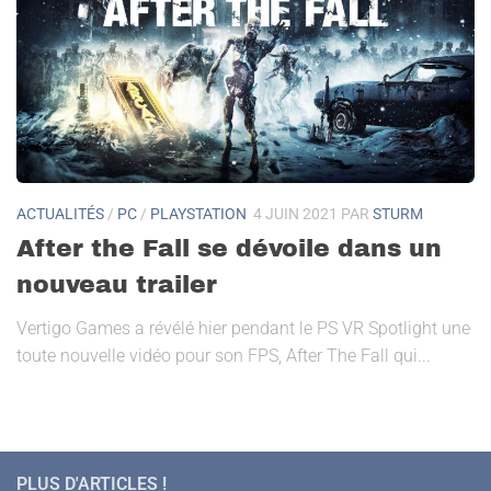
ACTUALITÉS
/
PC
/
PLAYSTATION
4 JUIN 2021
PAR
STURM
After the Fall se dévoile dans un
nouveau trailer
Vertigo Games a révélé hier pendant le PS VR Spotlight une
toute nouvelle vidéo pour son FPS, After The Fall qui...
PLUS D'ARTICLES !