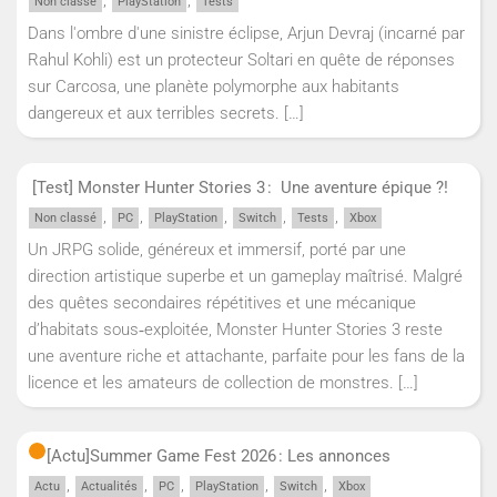
,
,
Non classé
PlayStation
Tests
Dans l'ombre d'une sinistre éclipse, Arjun Devraj (incarné par
Rahul Kohli) est un protecteur Soltari en quête de réponses
sur Carcosa, une planète polymorphe aux habitants
dangereux et aux terribles secrets.
[…]
[Test] Monster Hunter Stories 3 : Une aventure épique ?!
,
,
,
,
,
Non classé
PC
PlayStation
Switch
Tests
Xbox
Un JRPG solide, généreux et immersif, porté par une
direction artistique superbe et un gameplay maîtrisé. Malgré
des quêtes secondaires répétitives et une mécanique
d’habitats sous‑exploitée, Monster Hunter Stories 3 reste
une aventure riche et attachante, parfaite pour les fans de la
licence et les amateurs de collection de monstres.
[…]
[Actu]
Summer Game Fest 2026 : Les annonces
,
,
,
,
,
Actu
Actualités
PC
PlayStation
Switch
Xbox