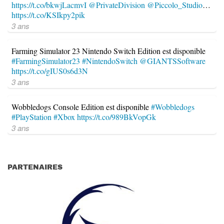
https://t.co/bkwjLacmvI
@PrivateDivision
@Piccolo_Studio
…
https://t.co/KSIkpy2pik
3 ans
Farming Simulator 23 Nintendo Switch Edition est disponible
#FarmingSimulator23
#NintendoSwitch
@GIANTSSoftware
https://t.co/gIUS0s6d3N
3 ans
Wobbledogs Console Edition est disponible
#Wobbledogs
#PlayStation
#Xbox
https://t.co/989BkVopGk
3 ans
PARTENAIRES