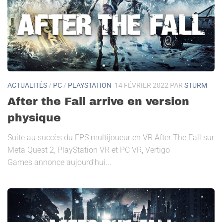
ACTUALITÉS
/
PC
/
PLAYSTATION
14 FÉVRIER 2022
PAR
STURM
After the Fall arrive en version
physique
Suite au succès du FPS multijoueur en VR After The Fall sur
Meta Quest 2, PlayStation VR et PC VR, Vertigo
Games annonce aujourd’hui...