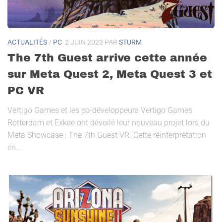
ACTUALITÉS
/
PC
2 JUIN 2023
PAR
STURM
The 7th Guest arrive cette année
sur Meta Quest 2, Meta Quest 3 et
PC VR
Vertigo Games et les co-développeurs Vertigo Games
Rotterdam et Exkee ont dévoilé leur nouveau projet lors du
Meta Showcase : The 7th Guest VR. Cette réinterprétation
en...