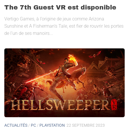
The 7th Guest VR est disponible
Vertigo Games, à l’origine de jeux comme Arizona
Sunshine et A Fisherman’s Tale, est fier de rouvrir les portes
de l’un de ses manoirs...
ACTUALITÉS
/
PC
/
PLAYSTATION
22 SEPTEMBRE 2023