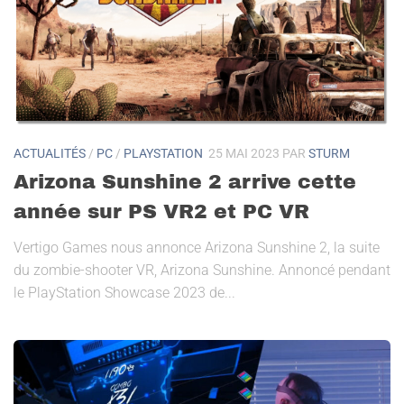
ACTUALITÉS
/
PC
/
PLAYSTATION
25 MAI 2023
PAR
STURM
Arizona Sunshine 2 arrive cette
année sur PS VR2 et PC VR
Vertigo Games nous annonce Arizona Sunshine 2, la suite
du zombie-shooter VR, Arizona Sunshine. Annoncé pendant
le PlayStation Showcase 2023 de...