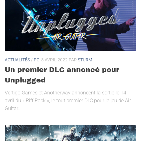
ACTUALITÉS
/
PC
8 AVRIL 2022
PAR
STURM
Un premier DLC annoncé pour
Unplugged
Vertigo Games et Anotherway annoncent la sortie le 14
avril du « Riff Pack », le tout premier DLC pour le jeu de Air
Guitar...