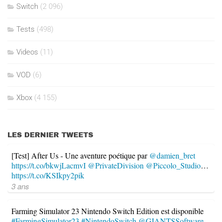
Switch
(2 096)
Tests
(498)
Videos
(11)
VOD
(6)
Xbox
(4 155)
LES DERNIER TWEETS
[Test] After Us - Une aventure poétique par
@damien_bret
https://t.co/bkwjLacmvI
@PrivateDivision
@Piccolo_Studio
…
https://t.co/KSIkpy2pik
3 ans
Farming Simulator 23 Nintendo Switch Edition est disponible
#FarmingSimulator23
#NintendoSwitch
@GIANTSSoftware