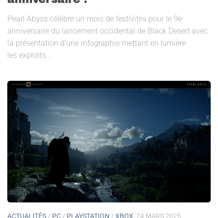
Pearl Abyss célèbre un mois de festivités pour le 9e
anniversaire du lancement occidental de Black Desert avec
la présentation d’une infographie mettant en lumière
les exploits...
ACTUALITÉS
/
PC
/
PLAYSTATION
/
XBOX
24 MARS 2025