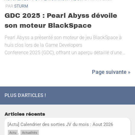
PAR
STURM
GDC 2025 : Pearl Abyss dévoile
son moteur BlackSpace
Pearl Abyss a présenté son moteur de jeu BlackSpace à
huis clos lors de la Game Developers
Conference 2025 (GDC), offrant un aperçu détaillé d’une...
Page suivante »
PLUS D'ARTICLES !
Articles récents
[Actu] Calendrier des sorties JV du mois : Aout 2026
,
Actu
Actualités