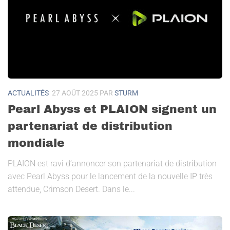
ACTUALITÉS
27 AOÛT 2025
PAR
STURM
Pearl Abyss et PLAION signent un
partenariat de distribution
mondiale
PLAION est ravi d’annoncer son partenariat de distribution
avec Pearl Abyss pour le lancement de la nouvelle IP très
attendue, Crimson Desert. Dans le...