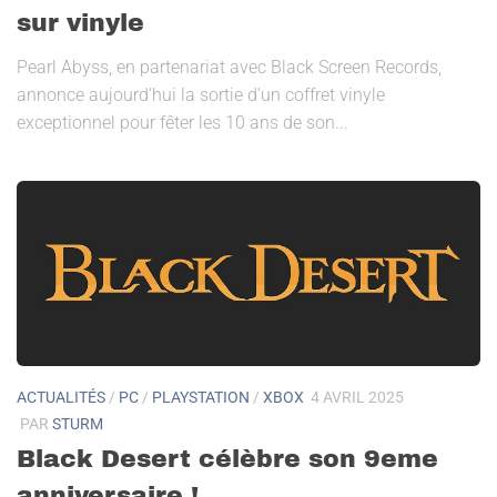
sur vinyle
Pearl Abyss, en partenariat avec Black Screen Records,
annonce aujourd’hui la sortie d’un coffret vinyle
exceptionnel pour fêter les 10 ans de son...
ACTUALITÉS
/
PC
/
PLAYSTATION
/
XBOX
4 AVRIL 2025
PAR
STURM
Black Desert célèbre son 9eme
anniversaire !