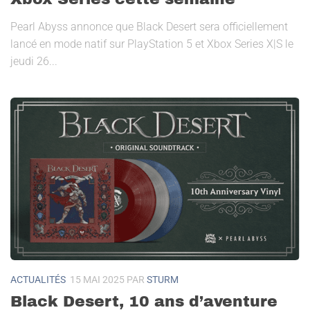
Pearl Abyss annonce que Black Desert sera officiellement
lancé en mode natif sur PlayStation 5 et Xbox Series X|S le
jeudi 26...
ACTUALITÉS
15 MAI 2025
PAR
STURM
Black Desert, 10 ans d’aventure