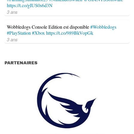
https://t.co/gIUS0s6d3N
3 ans
Wobbledogs Console Edition est disponible
#Wobbledogs
#PlayStation
#Xbox
https://t.co/989BkVopGk
3 ans
PARTENAIRES