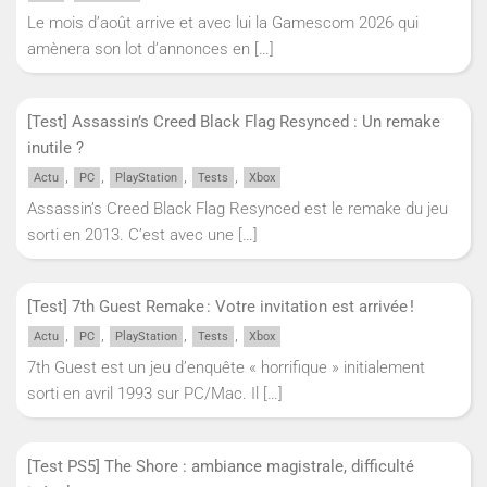
Le mois d’août arrive et avec lui la Gamescom 2026 qui
amènera son lot d’annonces en
[…]
[Test] Assassin’s Creed Black Flag Resynced : Un remake
inutile ?
,
,
,
,
Actu
PC
PlayStation
Tests
Xbox
Assassin’s Creed Black Flag Resynced est le remake du jeu
sorti en 2013. C’est avec une
[…]
[Test] 7th Guest Remake : Votre invitation est arrivée !
,
,
,
,
Actu
PC
PlayStation
Tests
Xbox
7th Guest est un jeu d’enquête « horrifique » initialement
sorti en avril 1993 sur PC/Mac. Il
[…]
[Test PS5] The Shore : ambiance magistrale, difficulté