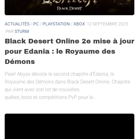
ACTUALITÉS
/
PC
/
PLAYSTATION
/
XBOX
12 SEPTEMBRE 2025
PAR
STURM
Black Desert Online 2e mise à jour
pour Edania : le Royaume des
Démons
Pearl Abyss dévoile le second chapitre d’Edania, le
Royaume des Démons dans Black Desert Online. Chapitre
qui vient avec son lot de nouvelles
quêtes, boss et compétitions PvP pour le...