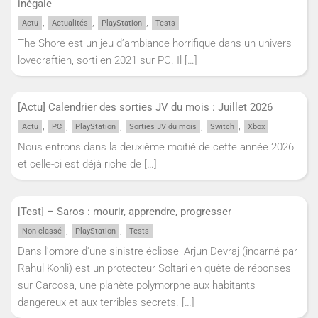
inégale
,
,
,
Actu
Actualités
PlayStation
Tests
The Shore est un jeu d’ambiance horrifique dans un univers
lovecraftien, sorti en 2021 sur PC. Il
[…]
[Actu] Calendrier des sorties JV du mois : Juillet 2026
,
,
,
,
,
Actu
PC
PlayStation
Sorties JV du mois
Switch
Xbox
Nous entrons dans la deuxième moitié de cette année 2026
et celle-ci est déjà riche de
[…]
[Test] – Saros : mourir, apprendre, progresser
,
,
Non classé
PlayStation
Tests
Dans l'ombre d'une sinistre éclipse, Arjun Devraj (incarné par
Rahul Kohli) est un protecteur Soltari en quête de réponses
sur Carcosa, une planète polymorphe aux habitants
dangereux et aux terribles secrets.
[…]