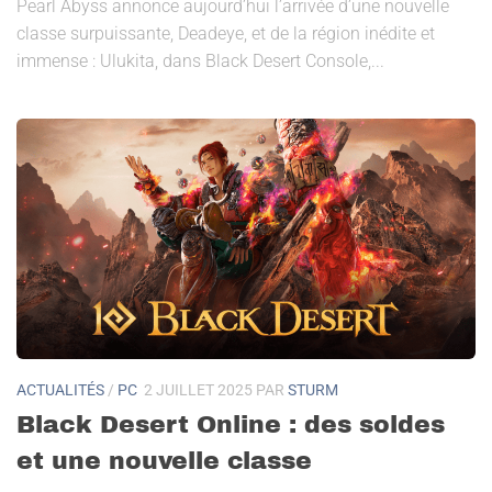
Pearl Abyss annonce aujourd’hui l’arrivée d’une nouvelle
classe surpuissante, Deadeye, et de la région inédite et
immense : Ulukita, dans Black Desert Console,...
ACTUALITÉS
/
PC
2 JUILLET 2025
PAR
STURM
Black Desert Online : des soldes
et une nouvelle classe