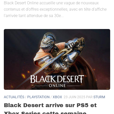
Black Desert Online accueille une vague de nouveaux
contenus et d’offres exceptionnelles, avec en tête d’affiche
l’arrivée tant attendue de sa 30e...
ACTUALITÉS
/
PLAYSTATION
/
XBOX
23 JUIN 2025
PAR
STURM
Black Desert arrive sur PS5 et
Xbox Series cette semaine