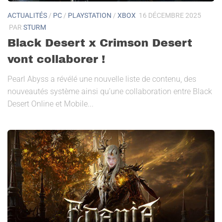
ACTUALITÉS
/
PC
/
PLAYSTATION
/
XBOX
16 DÉCEMBRE 2025
PAR
STURM
Black Desert x Crimson Desert
vont collaborer !
Pearl Abyss a révélé une nouvelle liste de contenu, des
nouveautés système ainsi qu’une collaboration entre Black
Desert Online et Mobile...