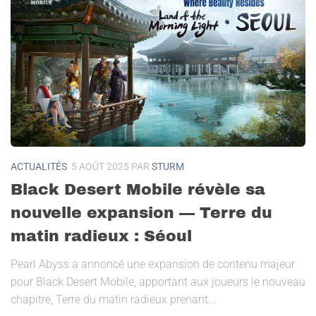
ACTUALITÉS
5 AOÛT 2025
PAR
STURM
Black Desert Mobile révèle sa
nouvelle expansion — Terre du
matin radieux : Séoul
Pearl Abyss a annoncé une expansion de contenu majeur
pour Black Desert Mobile, apportant aux joueurs le nouveau
chapitre, Terre du matin radieux prenant...