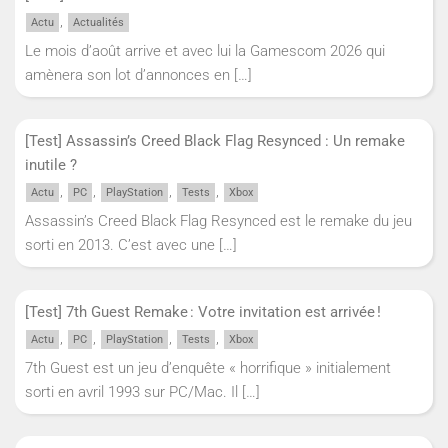
,
Actu
Actualités
Le mois d’août arrive et avec lui la Gamescom 2026 qui
amènera son lot d’annonces en
[…]
[Test] Assassin’s Creed Black Flag Resynced : Un remake
inutile ?
,
,
,
,
Actu
PC
PlayStation
Tests
Xbox
Assassin’s Creed Black Flag Resynced est le remake du jeu
sorti en 2013. C’est avec une
[…]
[Test] 7th Guest Remake : Votre invitation est arrivée !
,
,
,
,
Actu
PC
PlayStation
Tests
Xbox
7th Guest est un jeu d’enquête « horrifique » initialement
sorti en avril 1993 sur PC/Mac. Il
[…]