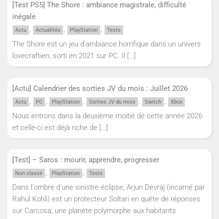
[Test PS5] The Shore : ambiance magistrale, difficulté
inégale
,
,
,
Actu
Actualités
PlayStation
Tests
The Shore est un jeu d’ambiance horrifique dans un univers
lovecraftien, sorti en 2021 sur PC. Il
[…]
[Actu] Calendrier des sorties JV du mois : Juillet 2026
,
,
,
,
,
Actu
PC
PlayStation
Sorties JV du mois
Switch
Xbox
Nous entrons dans la deuxième moitié de cette année 2026
et celle-ci est déjà riche de
[…]
[Test] – Saros : mourir, apprendre, progresser
,
,
Non classé
PlayStation
Tests
Dans l'ombre d'une sinistre éclipse, Arjun Devraj (incarné par
Rahul Kohli) est un protecteur Soltari en quête de réponses
sur Carcosa, une planète polymorphe aux habitants