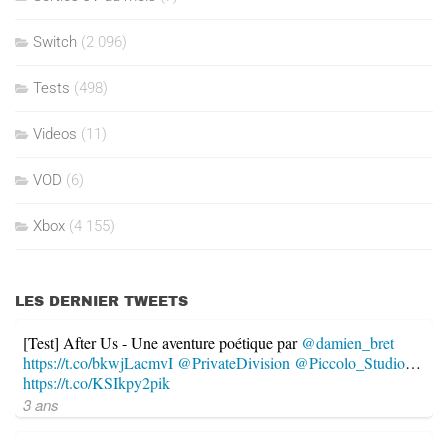
Switch
(2 096)
Tests
(498)
Videos
(11)
VOD
(6)
Xbox
(4 155)
LES DERNIER TWEETS
[Test] After Us - Une aventure poétique par
@damien_bret
https://t.co/bkwjLacmvI
@PrivateDivision
@Piccolo_Studio
…
https://t.co/KSIkpy2pik
3 ans