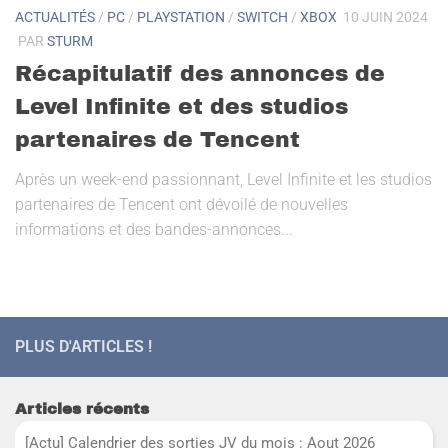
ACTUALITÉS
/
PC
/
PLAYSTATION
/
SWITCH
/
XBOX
10 JUIN 2024
PAR
STURM
Récapitulatif des annonces de
Level Infinite et des studios
partenaires de Tencent
Après un week-end passionnant, Level Infinite et les studios
partenaires de Tencent ont dévoilé de nouvelles
informations et des bandes-annonces...
PLUS D'ARTICLES !
Articles récents
[Actu] Calendrier des sorties JV du mois : Aout 2026