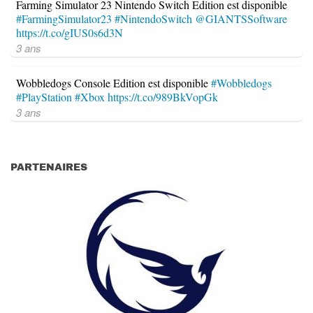
Farming Simulator 23 Nintendo Switch Edition est disponible
#FarmingSimulator23
#NintendoSwitch
@GIANTSSoftware
https://t.co/gIUS0s6d3N
3 ans
Wobbledogs Console Edition est disponible
#Wobbledogs
#PlayStation
#Xbox
https://t.co/989BkVopGk
3 ans
PARTENAIRES