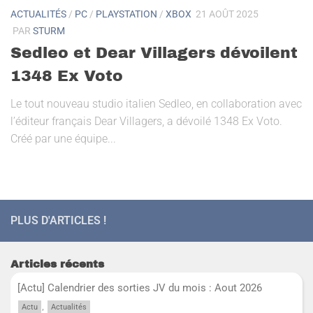
ACTUALITÉS
/
PC
/
PLAYSTATION
/
XBOX
21 AOÛT 2025
PAR
STURM
Sedleo et Dear Villagers dévoilent
1348 Ex Voto
Le tout nouveau studio italien Sedleo, en collaboration avec
l’éditeur français Dear Villagers, a dévoilé 1348 Ex Voto.
Créé par une équipe...
PLUS D'ARTICLES !
Articles récents
[Actu] Calendrier des sorties JV du mois : Aout 2026
,
Actu
Actualités