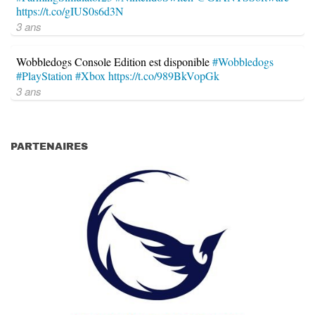
https://t.co/gIUS0s6d3N
3 ans
Wobbledogs Console Edition est disponible
#Wobbledogs
#PlayStation
#Xbox
https://t.co/989BkVopGk
3 ans
PARTENAIRES