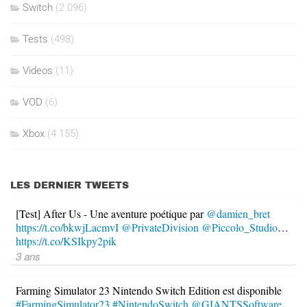
Switch
(2 096)
Tests
(498)
Videos
(11)
VOD
(6)
Xbox
(4 155)
LES DERNIER TWEETS
[Test] After Us - Une aventure poétique par
@damien_bret
https://t.co/bkwjLacmvI
@PrivateDivision
@Piccolo_Studio
…
https://t.co/KSIkpy2pik
3 ans
Farming Simulator 23 Nintendo Switch Edition est disponible
#FarmingSimulator23
#NintendoSwitch
@GIANTSSoftware