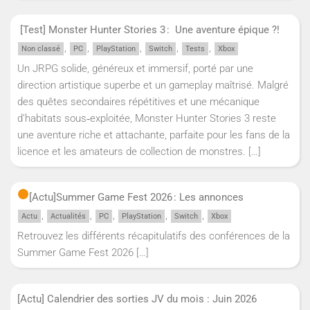
[Test] Monster Hunter Stories 3 : Une aventure épique ?!
,
,
,
,
,
Non classé
PC
PlayStation
Switch
Tests
Xbox
Un JRPG solide, généreux et immersif, porté par une
direction artistique superbe et un gameplay maîtrisé. Malgré
des quêtes secondaires répétitives et une mécanique
d’habitats sous‑exploitée, Monster Hunter Stories 3 reste
une aventure riche et attachante, parfaite pour les fans de la
licence et les amateurs de collection de monstres.
[…]
[Actu]
Summer Game Fest 2026 : Les annonces
,
,
,
,
,
Actu
Actualités
PC
PlayStation
Switch
Xbox
Retrouvez les différents récapitulatifs des conférences de la
Summer Game Fest 2026
[…]
[Actu] Calendrier des sorties JV du mois : Juin 2026