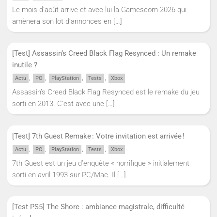
Le mois d’août arrive et avec lui la Gamescom 2026 qui
amènera son lot d’annonces en
[…]
[Test] Assassin’s Creed Black Flag Resynced : Un remake
inutile ?
,
,
,
,
Actu
PC
PlayStation
Tests
Xbox
Assassin’s Creed Black Flag Resynced est le remake du jeu
sorti en 2013. C’est avec une
[…]
[Test] 7th Guest Remake : Votre invitation est arrivée !
,
,
,
,
Actu
PC
PlayStation
Tests
Xbox
7th Guest est un jeu d’enquête « horrifique » initialement
sorti en avril 1993 sur PC/Mac. Il
[…]
[Test PS5] The Shore : ambiance magistrale, difficulté