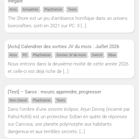
inégale
,
,
,
Actu
Actualités
PlayStation
Tests
The Shore est un jeu d’ambiance horrifique dans un univers
lovecraftien, sorti en 2021 sur PC. Il
[…]
[Actu] Calendrier des sorties JV du mois : Juillet 2026
,
,
,
,
,
Actu
PC
PlayStation
Sorties JV du mois
Switch
Xbox
Nous entrons dans la deuxième moitié de cette année 2026
et celle-ci est déjà riche de
[…]
[Test] – Saros : mourir, apprendre, progresser
,
,
Non classé
PlayStation
Tests
Dans l'ombre d'une sinistre éclipse, Arjun Devraj (incarné par
Rahul Kohli) est un protecteur Soltari en quête de réponses
sur Carcosa, une planète polymorphe aux habitants
dangereux et aux terribles secrets.
[…]