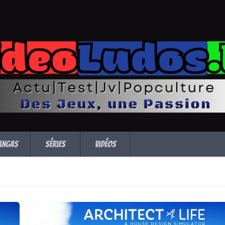
angas
Séries
Vidéos