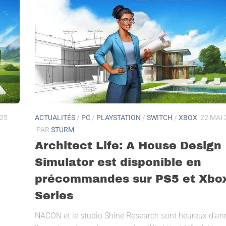
025
ACTUALITÉS
/
PC
/
PLAYSTATION
/
SWITCH
/
XBOX
22 MAI 
PAR
STURM
Architect Life: A House Design
Simulator est disponible en
précommandes sur PS5 et Xbo
Series
NACON et le studio Shine Research sont heureux d’an