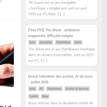
se
7th Guest est un jeu d’enquête
« horrifique » initialement sorti en avril
1993 sur PC/Mac. Il
[…]
[Test PS5] The Shore : ambiance
magistrale, difficulté inégale
,
,
,
Actu
Actualités
PlayStation
Tests
The Shore est un jeu d’ambiance horrifique
dans un univers lovecraftien, sorti en 2021
sur PC. Il
[…]
[Actu] Calendrier des sorties JV du mois
: Juillet 2026
,
,
,
,
Actu
PC
PlayStation
Sorties JV du mois
,
Switch
Xbox
Nous entrons dans la deuxième moitié de
e : a