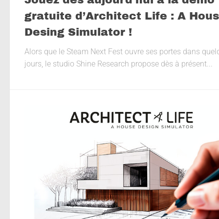
gratuite d’Architect Life : A Hou
Desing Simulator !
Alors que le Steam Next Fest ouvre ses portes dans que
jours, le studio Shine Research propose dès à présent...