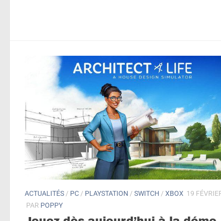
ACTUALITÉS
/
PC
/
PLAYSTATION
/
SWITCH
/
XBOX
19 FÉVRIE
PAR
POPPY
Jouez dès aujourd’hui à la démo