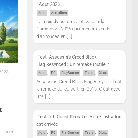
: Aout 2026
,
Actu
Actualités
Le mois d’août arrive et avec lui la
Gamescom 2026 qui amènera son lot
d’annonces en
[…]
[Test] Assassin’s Creed Black
Flag Resynced : Un remake inutile ?
2025
,
,
,
,
Actu
PC
PlayStation
Tests
Xbox
Assassin’s Creed Black Flag Resynced est
le remake du jeu sorti en 2013. C’est avec
une
[…]
x
[Test] 7th Guest Remake : Votre invitation
est arrivée !
noncer
,
,
,
,
Actu
PC
PlayStation
Tests
Xbox