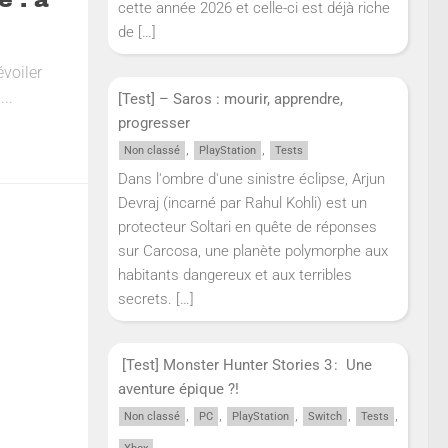
cette année 2026 et celle-ci est déjà riche
de
[…]
voiler
..
[Test] – Saros : mourir, apprendre,
progresser
,
,
Non classé
PlayStation
Tests
Dans l'ombre d'une sinistre éclipse, Arjun
Devraj (incarné par Rahul Kohli) est un
protecteur Soltari en quête de réponses
sur Carcosa, une planète polymorphe aux
habitants dangereux et aux terribles
secrets.
[…]
[Test] Monster Hunter Stories 3 : Une
aventure épique ?!
,
,
,
,
,
Non classé
PC
PlayStation
Switch
Tests