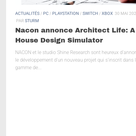
ACTUALITÉS
/
PC
/
PLAYSTATION
/
SWITCH
/
XBOX
30 MAI 20
PAR
STURM
Nacon annonce Architect Life: A
House Design Simulator
NACON et le studio Shine Research sont heureux d’anno
le développement d’un nouveau projet qui s’inscrit dans 
gamme de...