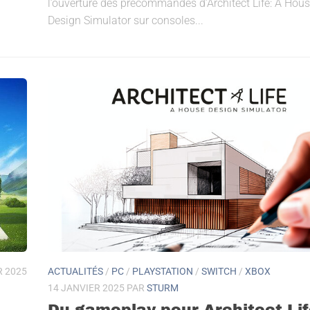
l’ouverture des précommandes d’Architect Life: A Hou
Design Simulator sur consoles...
R 2025
ACTUALITÉS
/
PC
/
PLAYSTATION
/
SWITCH
/
XBOX
14 JANVIER 2025
PAR
STURM
Du gameplay pour Architect Lif