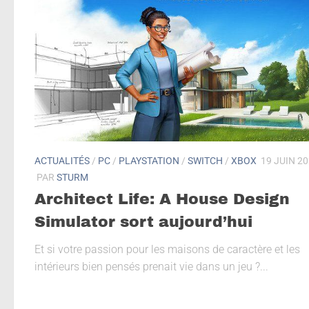
ACTUALITÉS
/
PC
/
PLAYSTATION
/
SWITCH
/
XBOX
19 JUIN 2
PAR
STURM
Architect Life: A House Design
Simulator sort aujourd’hui
Et si votre passion pour les maisons de caractère et les
intérieurs bien pensés prenait vie dans un jeu ?...