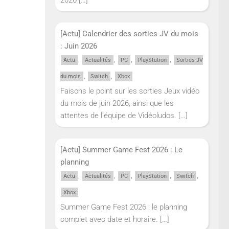
[Actu] Calendrier des sorties JV du mois
: Juin 2026
,
,
,
,
Actu
Actualités
PC
PlayStation
Sorties JV
,
,
du mois
Switch
Xbox
Faisons le point sur les sorties Jeux vidéo
du mois de juin 2026, ainsi que les
attentes de l'équipe de Vidéoludos.
[…]
[Actu] Summer Game Fest 2026 : Le
planning
,
,
,
,
,
Actu
Actualités
PC
PlayStation
Switch
Xbox
Summer Game Fest 2026 : le planning
complet avec date et horaire.
[…]