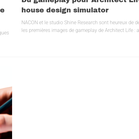
se
house design simulator
NACON et le studio Shine Research sont heureux de dé
les premières images de gameplay de Architect Life : a.
lques