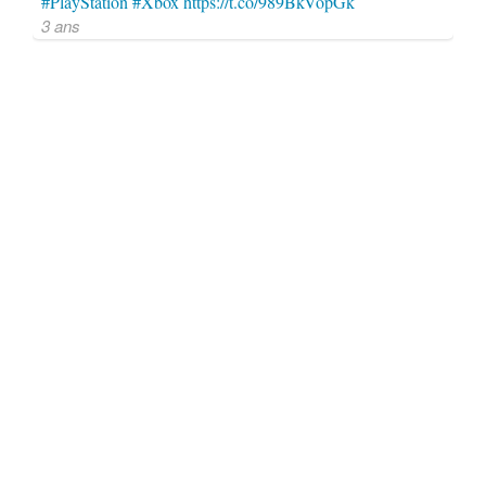
#PlayStation
#Xbox
https://t.co/989BkVopGk
3 ans