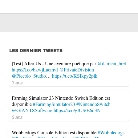
LES DERNIER TWEETS
[Test] After Us - Une aventure poétique par
@damien_bret
https://t.co/bkwjLacmvI
@PrivateDivision
@Piccolo_Studio
…
https://t.co/KSIkpy2pik
3 ans
Farming Simulator 23 Nintendo Switch Edition est
disponible
#FarmingSimulator23
#NintendoSwitch
@GIANTSSoftware
https://t.co/gIUS0s6d3N
3 ans
Wobbledogs Console Edition est disponible
#Wobbledogs