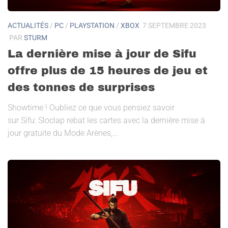
ACTUALITÉS
/
PC
/
PLAYSTATION
/
XBOX
7 SEPTEMBRE 2023
PAR
STURM
La dernière mise à jour de Sifu
offre plus de 15 heures de jeu et
des tonnes de surprises
Showtime ! Oubliez ce que vous pensiez savoir
sur Sifu: Sloclap rebat les cartes avec la dernière mise à
jour gratuite du Mode Arènes,...