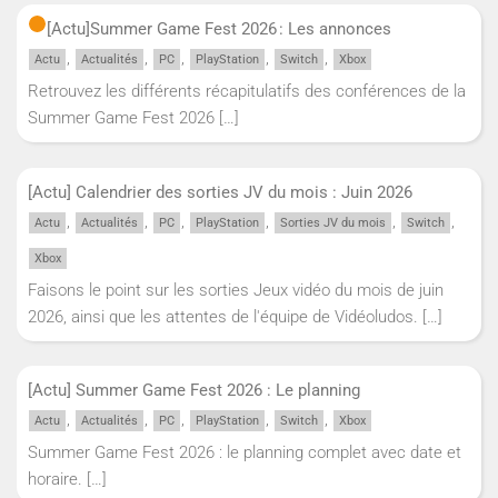
[Actu]
Summer Game Fest 2026 : Les annonces
,
,
,
,
,
Actu
Actualités
PC
PlayStation
Switch
Xbox
Retrouvez les différents récapitulatifs des conférences de la
Summer Game Fest 2026
[…]
[Actu] Calendrier des sorties JV du mois : Juin 2026
,
,
,
,
,
,
Actu
Actualités
PC
PlayStation
Sorties JV du mois
Switch
Xbox
Faisons le point sur les sorties Jeux vidéo du mois de juin
2026, ainsi que les attentes de l'équipe de Vidéoludos.
[…]
[Actu] Summer Game Fest 2026 : Le planning
,
,
,
,
,
Actu
Actualités
PC
PlayStation
Switch
Xbox
Summer Game Fest 2026 : le planning complet avec date et
horaire.
[…]