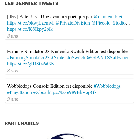
LES DERNIER TWEETS
[Test] After Us - Une aventure poétique par
@damien_bret
https://t.co/bkwjLacmvI
@PrivateDivision
@Piccolo_Studio
…
https://t.co/KSIkpy2pik
3 ans
Farming Simulator 23 Nintendo Switch Edition est disponible
#FarmingSimulator23
#NintendoSwitch
@GIANTSSoftware
https://t.co/gIUS0s6d3N
3 ans
Wobbledogs Console Edition est disponible
#Wobbledogs
#PlayStation
#Xbox
https://t.co/989BkVopGk
3 ans
PARTENAIRES