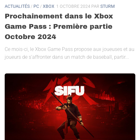
ACTUALITÉS
/
PC
/
XBOX
1 OCTOBRE 2024
PAR
STURM
Prochainement dans le Xbox
Game Pass : Première partie
Octobre 2024
Ce mois-ci, le Xbox Game Pass propose aux joueuses et au
joueurs de s’affronter dans un match de baseball, partir...