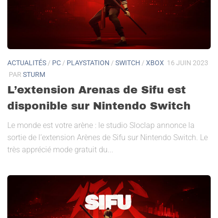
ACTUALITÉS
/
PC
/
PLAYSTATION
/
SWITCH
/
XBOX
16 JUIN 2023
PAR
STURM
L’extension Arenas de Sifu est
disponible sur Nintendo Switch
Le monde est votre arène : le studio Sloclap annonce la
sortie de l’extension Arènes de Sifu sur Nintendo Switch. Le
très apprécié mode gratuit du...