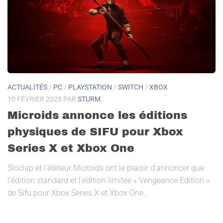
ACTUALITÉS
/
PC
/
PLAYSTATION
/
SWITCH
/
XBOX
10 FÉVRIER 2023
PAR
STURM
Microids annonce les éditions
physiques de SIFU pour Xbox
Series X et Xbox One
Sloclap et l’éditeur Microids ont le plaisir d’annoncer que
l’édition standard et l’édition limitée « Vengeance Edition »
de Sifu pour Xbox Series X et Xbox One...