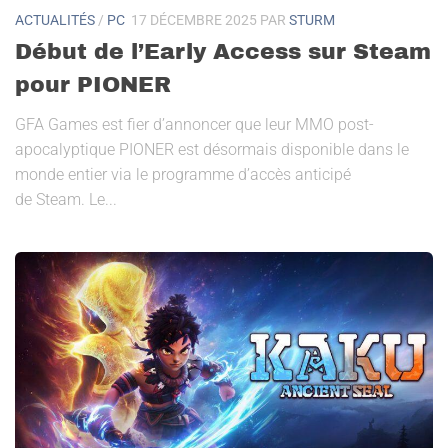
ACTUALITÉS
/
PC
17 DÉCEMBRE 2025
PAR
STURM
Début de l’Early Access sur Steam
pour PIONER
GFA Games est fier d’annoncer que leur MMO post-
apocalyptique PIONER est désormais disponible dans le
monde entier via le programme d’accès anticipé
de Steam. Le...