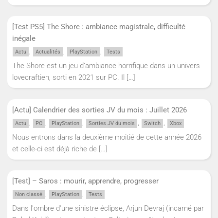
[Test PS5] The Shore : ambiance magistrale, difficulté
inégale
,
,
,
Actu
Actualités
PlayStation
Tests
The Shore est un jeu d’ambiance horrifique dans un univers
lovecraftien, sorti en 2021 sur PC. Il
[…]
[Actu] Calendrier des sorties JV du mois : Juillet 2026
,
,
,
,
,
Actu
PC
PlayStation
Sorties JV du mois
Switch
Xbox
Nous entrons dans la deuxième moitié de cette année 2026
et celle-ci est déjà riche de
[…]
[Test] – Saros : mourir, apprendre, progresser
,
,
Non classé
PlayStation
Tests
Dans l'ombre d'une sinistre éclipse, Arjun Devraj (incarné par