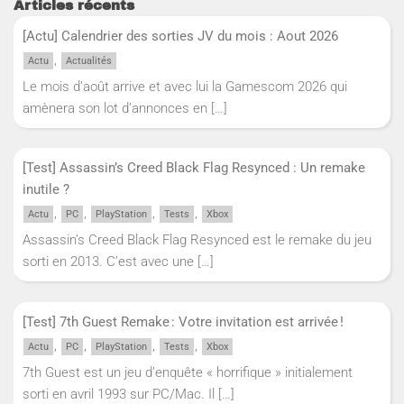
Articles récents
[Actu] Calendrier des sorties JV du mois : Aout 2026
,
Actu
Actualités
Le mois d’août arrive et avec lui la Gamescom 2026 qui
amènera son lot d’annonces en
[…]
[Test] Assassin’s Creed Black Flag Resynced : Un remake
inutile ?
,
,
,
,
Actu
PC
PlayStation
Tests
Xbox
Assassin’s Creed Black Flag Resynced est le remake du jeu
sorti en 2013. C’est avec une
[…]
[Test] 7th Guest Remake : Votre invitation est arrivée !
,
,
,
,
Actu
PC
PlayStation
Tests
Xbox
7th Guest est un jeu d’enquête « horrifique » initialement
sorti en avril 1993 sur PC/Mac. Il
[…]