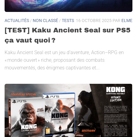
ACTUALITÉS
/
NON CLASSÉ
/
TESTS
16 OCTOBRE 2025
PAR
ELME
[TEST] Kaku Ancient Seal sur PS5
ça vaut quoi ?
Kaku Ancient Seal est un jeu d’aventure, Action–RPG en
« monde ouvert » riche, proposant des combats
mouvementés, des énigmes captivantes et...