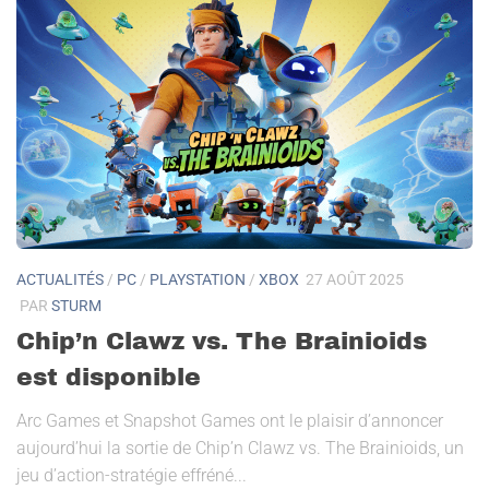
ACTUALITÉS
/
PC
/
PLAYSTATION
/
XBOX
27 AOÛT 2025
PAR
STURM
Chip’n Clawz vs. The Brainioids
est disponible
Arc Games et Snapshot Games ont le plaisir d’annoncer
aujourd’hui la sortie de Chip’n Clawz vs. The Brainioids, un
jeu d’action-stratégie effréné...