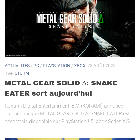
ACTUALITÉS
/
PC
/
PLAYSTATION
/
XBOX
28 AOÛT 2025
PAR
STURM
METAL GEAR SOLID Δ: SNAKE
EATER sort aujourd’hui
Konami Digital Entertainment, B.V. (KONAMI) annonce
aujourd’hui que METAL GEAR SOLID Δ: SNAKE EATER est
désormais disponible sur PlayStation®5, Xbox Series X|S...