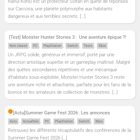
Rahul Kohli) est un protecteur Soltari en quête de réponses
sur Carcosa, une planète polymorphe aux habitants
dangereux et aux terribles secrets.
[…]
[Test] Monster Hunter Stories 3 : Une aventure épique ?!
,
,
,
,
,
Non classé
PC
PlayStation
Switch
Tests
Xbox
Un JRPG solide, généreux et immersif, porté par une
direction artistique superbe et un gameplay maîtrisé. Malgré
des quêtes secondaires répétitives et une mécanique
d’habitats sous‑exploitée, Monster Hunter Stories 3 reste
une aventure riche et attachante, parfaite pour les fans de la
licence et les amateurs de collection de monstres.
[…]
[Actu]
Summer Game Fest 2026 : Les annonces
,
,
,
,
,
Actu
Actualités
PC
PlayStation
Switch
Xbox
Retrouvez les différents récapitulatifs des conférences de la
Summer Game Fest 2026
[…]