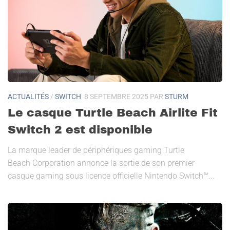
ACTUALITÉS
/
SWITCH
8 SEPTEMBRE 2025
PAR
STURM
Le casque Turtle Beach Airlite Fit
Switch 2 est disponible
La marque leader de périphériques gaming Turtle
Beach Corporation annonce la sortie de son premier
casque gaming sous licence officielle Nintendo Switch™...