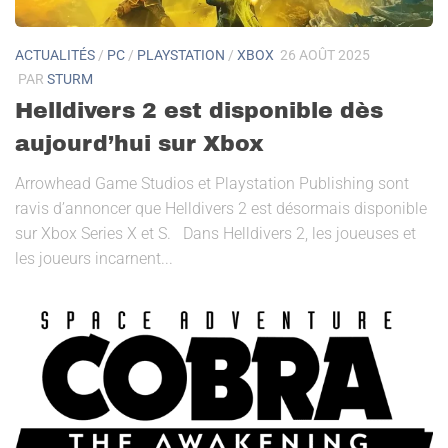
ACTUALITÉS
/
PC
/
PLAYSTATION
/
XBOX
26 AOÛT 2025
PAR
STURM
Helldivers 2 est disponible dès
aujourd’hui sur Xbox
Arrowhead Game Studios et Playstation Publishing sont
ravis d’annoncer que Helldivers 2 est désormais disponible
sur Xbox Series X et S. Dans Helldivers 2, les joueuses et
les joueurs incarnent...