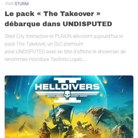
PAR
STURM
Le pack « The Takeover »
débarque dans UNDISPUTED
Steel City Interactive et PLAION dévoilent aujourd’hui le
pack The Takeover, un DLC premium
pour UNDISPUTED avec en tête d’affiche le showman de
renommée mondiale Teofimo Lopez....