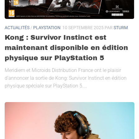
ACTUALITÉS
/
PLAYSTATION
10 SEPTEMBRE 2025
PAR
STURM
Kong : Survivor Instinct est
maintenant disponible en édition
physique sur PlayStation 5
Meridiem et Microids Distribution France ont le plaisir
d’annoncer la sortie de Kong: Survivor Instinct en édition
physique spéciale sur PlayStation 5....