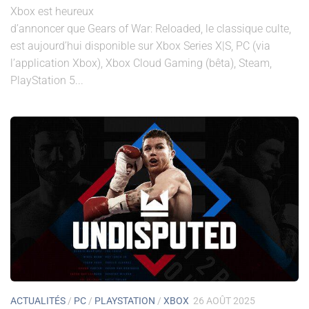
Xbox est heureux
d’annoncer que Gears of War: Reloaded, le classique culte,
est aujourd’hui disponible sur Xbox Series X|S, PC (via
l’application Xbox), Xbox Cloud Gaming (bêta), Steam,
PlayStation 5...
ACTUALITÉS
/
PC
/
PLAYSTATION
/
XBOX
26 AOÛT 2025