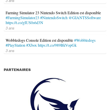
3 ans
Farming Simulator 23 Nintendo Switch Edition est disponible
#FarmingSimulator23
#NintendoSwitch
@GIANTSSoftware
https://t.co/gIUS0s6d3N
3 ans
Wobbledogs Console Edition est disponible
#Wobbledogs
#PlayStation
#Xbox
https://t.co/989BkVopGk
3 ans
PARTENAIRES