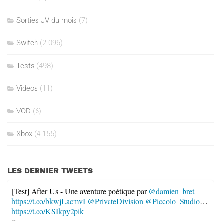
Sorties JV du mois
(7)
Switch
(2 096)
Tests
(498)
Videos
(11)
VOD
(6)
Xbox
(4 155)
LES DERNIER TWEETS
[Test] After Us - Une aventure poétique par
@damien_bret
https://t.co/bkwjLacmvI
@PrivateDivision
@Piccolo_Studio
…
https://t.co/KSIkpy2pik