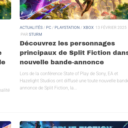
ACTUALITÉS
/
PC
/
PLAYSTATION
/
XBOX
13 FÉVRIER 2025
PAR
STURM
Découvrez les personnages
e
principaux de Split Fiction dan
le
nouvelle bande-annonce
Lors de la conférence State of Play de Sony, EA et
Hazelight Studios ont diffusé une toute nouvelle band
annonce de Split Fiction, la...
alité