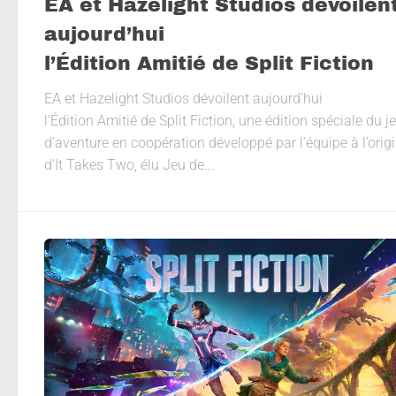
EA et Hazelight Studios dévoilen
aujourd’hui
l’Édition Amitié de Split Fiction
EA et Hazelight Studios dévoilent aujourd’hui
l’Édition Amitié de Split Fiction, une édition spéciale du j
d’aventure en coopération développé par l’équipe à l’orig
d’It Takes Two, élu Jeu de...