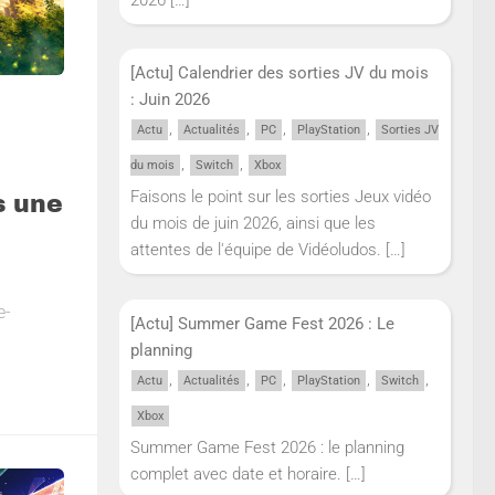
[Actu] Calendrier des sorties JV du mois
: Juin 2026
,
,
,
,
Actu
Actualités
PC
PlayStation
Sorties JV
,
,
du mois
Switch
Xbox
Faisons le point sur les sorties Jeux vidéo
s une
du mois de juin 2026, ainsi que les
attentes de l'équipe de Vidéoludos.
[…]
e-
[Actu] Summer Game Fest 2026 : Le
planning
,
,
,
,
,
Actu
Actualités
PC
PlayStation
Switch
Xbox
Summer Game Fest 2026 : le planning
complet avec date et horaire.
[…]