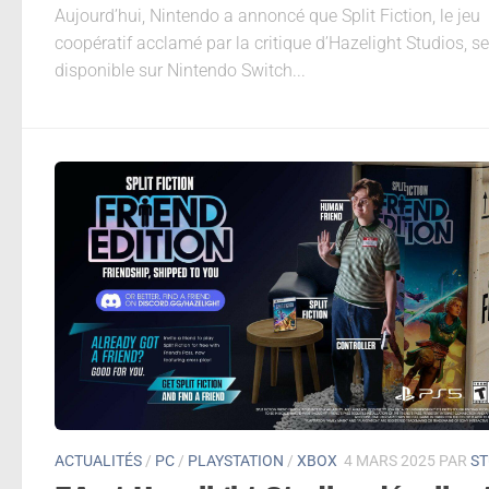
Aujourd’hui, Nintendo a annoncé que Split Fiction, le jeu
coopératif acclamé par la critique d’Hazelight Studios, s
disponible sur Nintendo Switch...
ACTUALITÉS
/
PC
/
PLAYSTATION
/
XBOX
4 MARS 2025
PAR
S