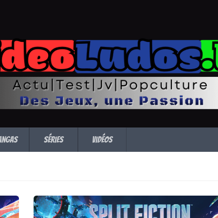
angas
Séries
Vidéos