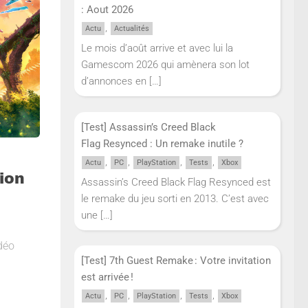
: Aout 2026
,
Actu
Actualités
Le mois d’août arrive et avec lui la
Gamescom 2026 qui amènera son lot
d’annonces en
[…]
[Test] Assassin’s Creed Black
Flag Resynced : Un remake inutile ?
,
,
,
,
Actu
PC
PlayStation
Tests
Xbox
tion
Assassin’s Creed Black Flag Resynced est
le remake du jeu sorti en 2013. C’est avec
une
[…]
déo
[Test] 7th Guest Remake : Votre invitation
est arrivée !
,
,
,
,
Actu
PC
PlayStation
Tests
Xbox