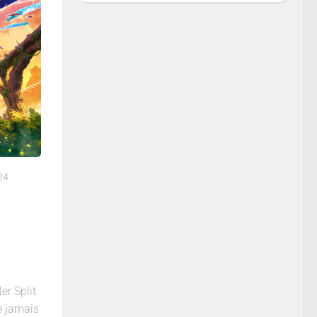
24
er Split
e jamais