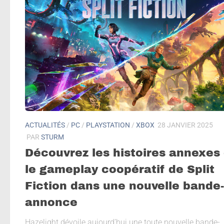
ACTUALITÉS
/
PC
/
PLAYSTATION
/
XBOX
28 JANVIER 2025
PAR
STURM
Découvrez les histoires annexes 
le gameplay coopératif de Split
Fiction dans une nouvelle bande-
annonce
Hazelight dévoile aujourd’hui une toute nouvelle bande-