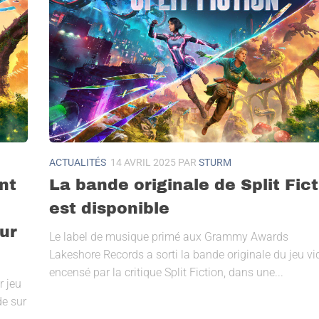
ACTUALITÉS
14 AVRIL 2025
PAR
STURM
nt
La bande originale de Split Fic
est disponible
ur
Le label de musique primé aux Grammy Awards
Lakeshore Records a sorti la bande originale du jeu vi
encensé par la critique Split Fiction, dans une...
r jeu
e sur