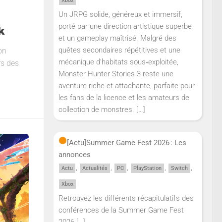
Xbox
Un JRPG solide, généreux et immersif,
porté par une direction artistique superbe
k
et un gameplay maîtrisé. Malgré des
quêtes secondaires répétitives et une
on
mécanique d’habitats sous‑exploitée,
rs des
Monster Hunter Stories 3 reste une
aventure riche et attachante, parfaite pour
les fans de la licence et les amateurs de
collection de monstres.
[…]
[Actu]
Summer Game Fest 2026 : Les
annonces
,
,
,
,
,
Actu
Actualités
PC
PlayStation
Switch
Xbox
Retrouvez les différents récapitulatifs des
conférences de la Summer Game Fest
2026
[…]