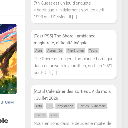
7th Guest est un jeu d’enquête
« horrifique » initialement sorti en avril
1993 sur PC/Mac. Il
[…]
[Test PS5] The Shore : ambiance
magistrale, difficulté inégale
,
,
,
Actu
Actualités
PlayStation
Tests
The Shore est un jeu d’ambiance horrifique
dans un univers lovecraftien, sorti en 2021
sur PC. Il
[…]
[Actu] Calendrier des sorties JV du mois
: Juillet 2026
R
STURM
,
,
,
,
Actu
PC
PlayStation
Sorties JV du mois
,
Switch
Xbox
ble
Nous entrons dans la deuxième moitié de