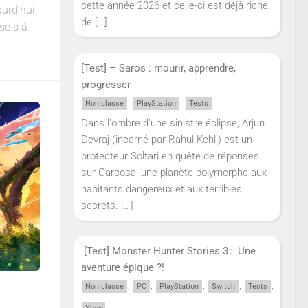
cette année 2026 et celle-ci est déjà riche
urd’hui,
de
[…]
·se·s à
[Test] – Saros : mourir, apprendre,
progresser
,
,
Non classé
PlayStation
Tests
Dans l'ombre d'une sinistre éclipse, Arjun
Devraj (incarné par Rahul Kohli) est un
protecteur Soltari en quête de réponses
sur Carcosa, une planète polymorphe aux
habitants dangereux et aux terribles
secrets.
[…]
[Test] Monster Hunter Stories 3 : Une
aventure épique ?!
,
,
,
,
,
Non classé
PC
PlayStation
Switch
Tests