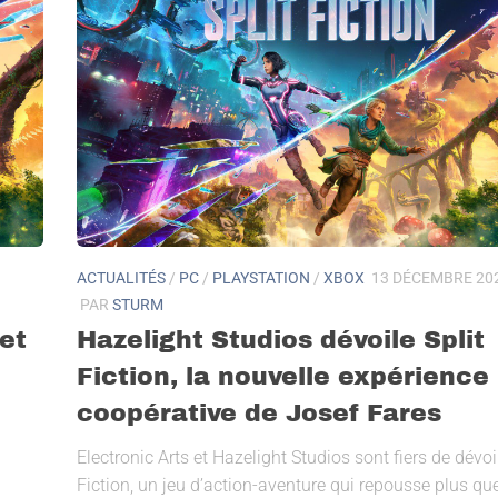
ACTUALITÉS
/
PC
/
PLAYSTATION
/
XBOX
13 DÉCEMBRE 20
PAR
STURM
et
Hazelight Studios dévoile Split
Fiction, la nouvelle expérience
coopérative de Josef Fares
Electronic Arts et Hazelight Studios sont fiers de dévoil
Fiction, un jeu d’action-aventure qui repousse plus qu