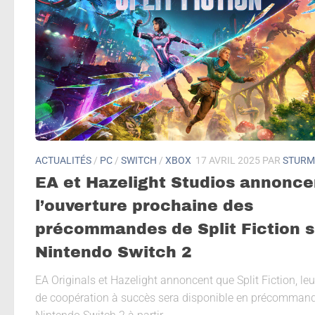
ACTUALITÉS
/
PC
/
SWITCH
/
XBOX
17 AVRIL 2025
PAR
STURM
EA et Hazelight Studios annonce
l’ouverture prochaine des
précommandes de Split Fiction s
Nintendo Switch 2
EA Originals et Hazelight annoncent que Split Fiction, leu
de coopération à succès sera disponible en précommand