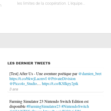
les limites de la coopération. L’équipe...
n
LES DERNIER TWEETS
[Test] After Us - Une aventure poétique par
@damien_bret
https://t.co/bkwjLacmvI
@PrivateDivision
@Piccolo_Studio
…
https://t.co/KSIkpy2pik
3 ans
Farming Simulator 23 Nintendo Switch Edition est
disponible
#FarmingSimulator23
#NintendoSwitch