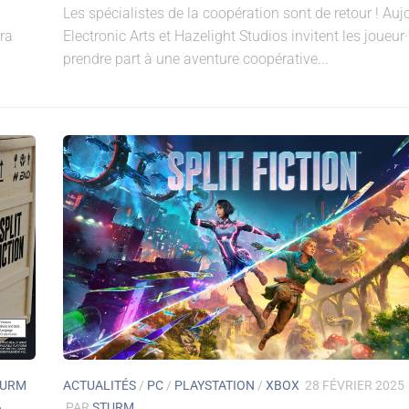
Les spécialistes de la coopération sont de retour ! Aujo
era
Electronic Arts et Hazelight Studios invitent les joueur
prendre part à une aventure coopérative...
TURM
ACTUALITÉS
/
PC
/
PLAYSTATION
/
XBOX
28 FÉVRIER 2025
PAR
STURM