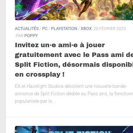
ACTUALITÉS
/
PC
/
PLAYSTATION
/
XBOX
20 FÉVRIER 2025
PAR
POPPY
Invitez un·e ami·e à jouer
gratuitement avec le Pass ami d
Split Fiction, désormais disponib
en crossplay !
EA et Hazelight Studios dévoilent une nouvelle bande-
annonce de Split Fiction dédiée au Pass ami, la fonctionn
popularisée par le...