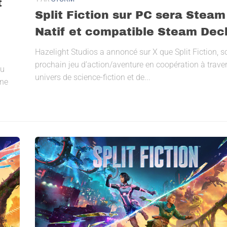
t
Split Fiction sur PC sera Steam
Natif et compatible Steam Dec
Hazelight Studios a annoncé sur X que Split Fiction, s
prochain jeu d’action/aventure en coopération à trave
eu
univers de science-fiction et de...
ine