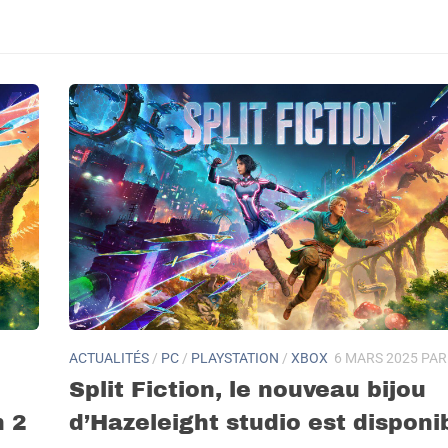
ACTUALITÉS
/
PC
/
PLAYSTATION
/
XBOX
6 MARS 2025
PA
Split Fiction, le nouveau bijou
h 2
d’Hazeleight studio est disponi