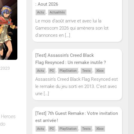
: Aout 2026
,
Actu
Actualités
Le mois d’août arrive et avec lui la
Gamescom 2026 qui amènera son lot
d’annonces en
[…]
[Test] Assassin’s Creed Black
Flag Resynced : Un remake inutile ?
 2023
,
,
,
,
Actu
PC
PlayStation
Tests
Xbox
Assassin’s Creed Black Flag Resynced est
le remake du jeu sorti en 2013. C’est avec
une
[…]
[Test] 7th Guest Remake : Votre invitation
f Heroes
est arrivée !
ndo
,
,
,
,
Actu
PC
PlayStation
Tests
Xbox