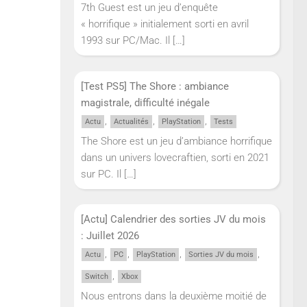
7th Guest est un jeu d’enquête
« horrifique » initialement sorti en avril
1993 sur PC/Mac. Il
[…]
[Test PS5] The Shore : ambiance
magistrale, difficulté inégale
,
,
,
Actu
Actualités
PlayStation
Tests
The Shore est un jeu d’ambiance horrifique
dans un univers lovecraftien, sorti en 2021
sur PC. Il
[…]
[Actu] Calendrier des sorties JV du mois
: Juillet 2026
,
,
,
,
Actu
PC
PlayStation
Sorties JV du mois
,
Switch
Xbox
Nous entrons dans la deuxième moitié de