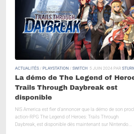
ACTUALITÉS
/
PLAYSTATION
/
SWITCH
5 JUIN 2024
PAR
STUR
La démo de The Legend of Hero
Trails Through Daybreak est
disponible
NIS America est fier d’annoncer que la démo de son pro
action-RPG The Legend of Heroes: Trails Through
Daybreak, est disponible dès maintenant sur Nintendo...