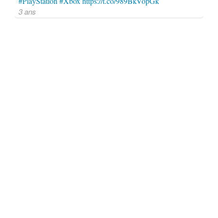
#PlayStation
#Xbox
https://t.co/989BkVopGk
3 ans