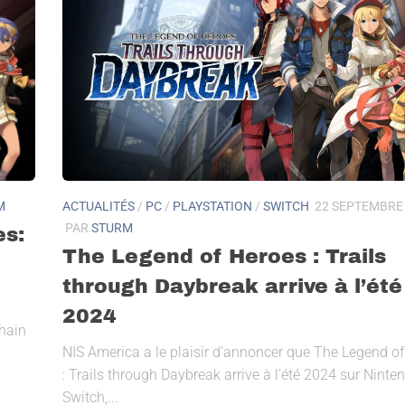
M
ACTUALITÉS
/
PC
/
PLAYSTATION
/
SWITCH
22 SEPTEMBRE
PAR
STURM
es:
The Legend of Heroes : Trails
through Daybreak arrive à l’été
2024
chain
NIS America a le plaisir d’annoncer que The Legend o
: Trails through Daybreak arrive à l’été 2024 sur Ninte
Switch,...