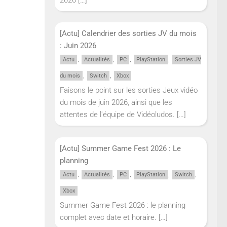
[Actu] Calendrier des sorties JV du mois
: Juin 2026
,
,
,
,
Actu
Actualités
PC
PlayStation
Sorties JV
,
,
du mois
Switch
Xbox
Faisons le point sur les sorties Jeux vidéo
du mois de juin 2026, ainsi que les
attentes de l'équipe de Vidéoludos.
[…]
[Actu] Summer Game Fest 2026 : Le
planning
,
,
,
,
,
Actu
Actualités
PC
PlayStation
Switch
Xbox
Summer Game Fest 2026 : le planning
complet avec date et horaire.
[…]