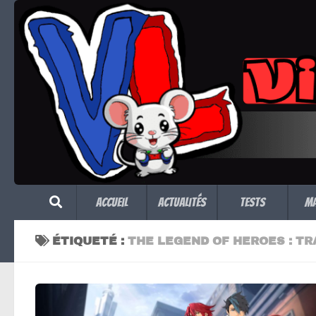
Skip to content
Accueil
Actualités
Tests
M
ÉTIQUETÉ :
THE LEGEND OF HEROES : T