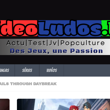
angas
Séries
Vidéos
RAILS THROUGH DAYBREAK