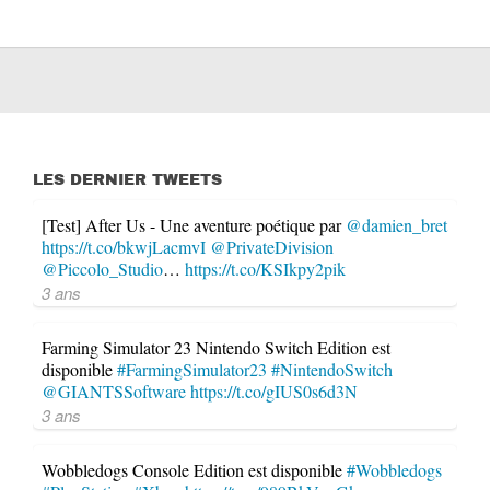
LES DERNIER TWEETS
[Test] After Us - Une aventure poétique par
@damien_bret
https://t.co/bkwjLacmvI
@PrivateDivision
@Piccolo_Studio
…
https://t.co/KSIkpy2pik
3 ans
Farming Simulator 23 Nintendo Switch Edition est
disponible
#FarmingSimulator23
#NintendoSwitch
@GIANTSSoftware
https://t.co/gIUS0s6d3N
3 ans
Wobbledogs Console Edition est disponible
#Wobbledogs