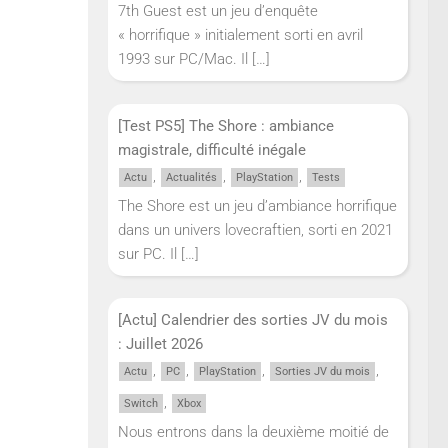
7th Guest est un jeu d’enquête
« horrifique » initialement sorti en avril
1993 sur PC/Mac. Il
[…]
[Test PS5] The Shore : ambiance
magistrale, difficulté inégale
,
,
,
Actu
Actualités
PlayStation
Tests
The Shore est un jeu d’ambiance horrifique
dans un univers lovecraftien, sorti en 2021
sur PC. Il
[…]
[Actu] Calendrier des sorties JV du mois
: Juillet 2026
,
,
,
,
Actu
PC
PlayStation
Sorties JV du mois
,
Switch
Xbox
Nous entrons dans la deuxième moitié de