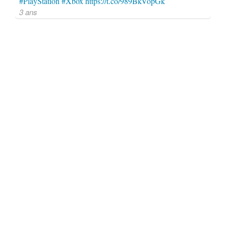
#PlayStation
#Xbox
https://t.co/989BkVopGk
3 ans