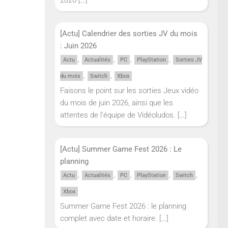
[Actu] Calendrier des sorties JV du mois
: Juin 2026
,
,
,
,
Actu
Actualités
PC
PlayStation
Sorties JV
,
,
du mois
Switch
Xbox
Faisons le point sur les sorties Jeux vidéo
du mois de juin 2026, ainsi que les
attentes de l'équipe de Vidéoludos.
[…]
[Actu] Summer Game Fest 2026 : Le
planning
,
,
,
,
,
Actu
Actualités
PC
PlayStation
Switch
Xbox
Summer Game Fest 2026 : le planning
complet avec date et horaire.
[…]