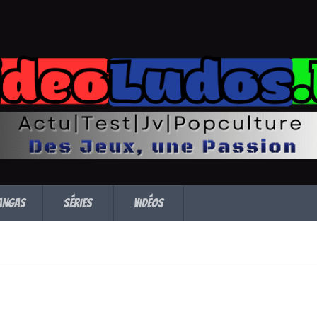
angas
Séries
Vidéos