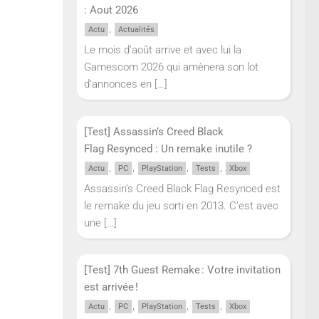
: Aout 2026
,
Actu
Actualités
Le mois d’août arrive et avec lui la
Gamescom 2026 qui amènera son lot
d’annonces en
[…]
[Test] Assassin’s Creed Black
Flag Resynced : Un remake inutile ?
,
,
,
,
Actu
PC
PlayStation
Tests
Xbox
Assassin’s Creed Black Flag Resynced est
le remake du jeu sorti en 2013. C’est avec
une
[…]
[Test] 7th Guest Remake : Votre invitation
est arrivée !
,
,
,
,
Actu
PC
PlayStation
Tests
Xbox