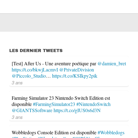
LES DERNIER TWEETS
[Test] After Us - Une aventure poétique par
@damien_bret
https://t.co/bkwjLacmvI
@PrivateDivision
@Piccolo_Studio
…
https://t.co/KSIkpy2pik
3 ans
Farming Simulator 23 Nintendo Switch Edition est
disponible
#FarmingSimulator23
#NintendoSwitch
@GIANTSSoftware
https://t.co/gIUS0s6d3N
3 ans
Wobbledogs Console Edition est disponible
#Wobbledogs