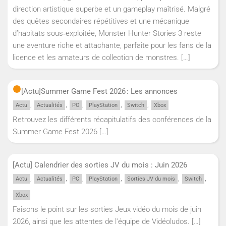
direction artistique superbe et un gameplay maîtrisé. Malgré
des quêtes secondaires répétitives et une mécanique
d’habitats sous‑exploitée, Monster Hunter Stories 3 reste
une aventure riche et attachante, parfaite pour les fans de la
licence et les amateurs de collection de monstres.
[…]
[Actu]
Summer Game Fest 2026 : Les annonces
,
,
,
,
,
Actu
Actualités
PC
PlayStation
Switch
Xbox
Retrouvez les différents récapitulatifs des conférences de la
Summer Game Fest 2026
[…]
[Actu] Calendrier des sorties JV du mois : Juin 2026
,
,
,
,
,
,
Actu
Actualités
PC
PlayStation
Sorties JV du mois
Switch
Xbox
Faisons le point sur les sorties Jeux vidéo du mois de juin
2026, ainsi que les attentes de l'équipe de Vidéoludos.
[…]