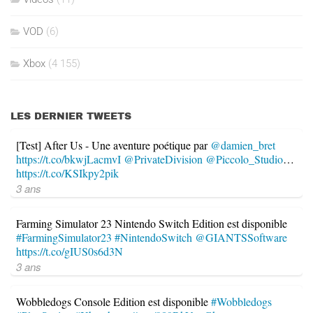
VOD
(6)
Xbox
(4 155)
LES DERNIER TWEETS
[Test] After Us - Une aventure poétique par
@damien_bret
https://t.co/bkwjLacmvI
@PrivateDivision
@Piccolo_Studio
…
https://t.co/KSIkpy2pik
3 ans
Farming Simulator 23 Nintendo Switch Edition est disponible
#FarmingSimulator23
#NintendoSwitch
@GIANTSSoftware
https://t.co/gIUS0s6d3N
3 ans
Wobbledogs Console Edition est disponible
#Wobbledogs