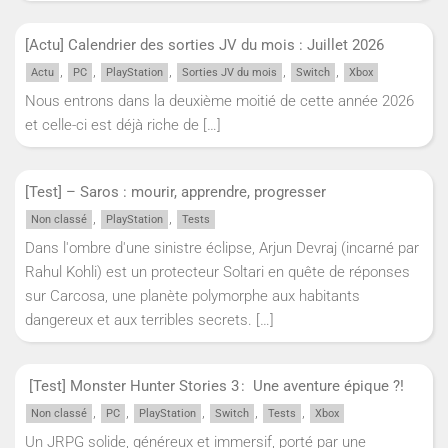
[Actu] Calendrier des sorties JV du mois : Juillet 2026
,
,
,
,
,
Actu
PC
PlayStation
Sorties JV du mois
Switch
Xbox
Nous entrons dans la deuxième moitié de cette année 2026
et celle-ci est déjà riche de
[…]
[Test] – Saros : mourir, apprendre, progresser
,
,
Non classé
PlayStation
Tests
Dans l'ombre d'une sinistre éclipse, Arjun Devraj (incarné par
Rahul Kohli) est un protecteur Soltari en quête de réponses
sur Carcosa, une planète polymorphe aux habitants
dangereux et aux terribles secrets.
[…]
[Test] Monster Hunter Stories 3 : Une aventure épique ?!
,
,
,
,
,
Non classé
PC
PlayStation
Switch
Tests
Xbox
Un JRPG solide, généreux et immersif, porté par une