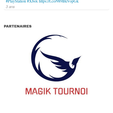
#PlayStation
#Xbox
https://t.co/989BkVopGk
3 ans
PARTENAIRES