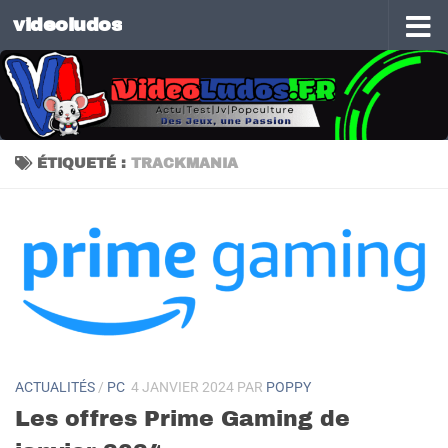
videoludos
Skip to content
ÉTIQUETÉ :
TRACKMANIA
ACTUALITÉS
/
PC
4 JANVIER 2024
PAR
POPPY
Les offres Prime Gaming de