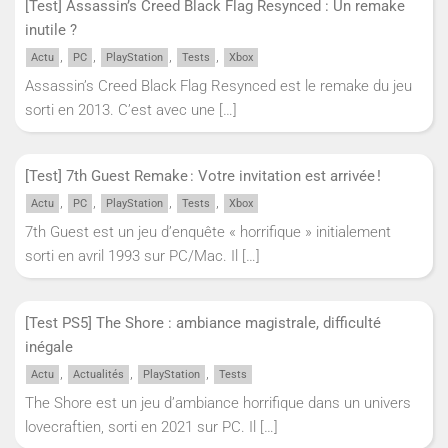
[Test] Assassin’s Creed Black Flag Resynced : Un remake
inutile ?
,
,
,
,
Actu
PC
PlayStation
Tests
Xbox
Assassin’s Creed Black Flag Resynced est le remake du jeu
sorti en 2013. C’est avec une
[…]
[Test] 7th Guest Remake : Votre invitation est arrivée !
,
,
,
,
Actu
PC
PlayStation
Tests
Xbox
7th Guest est un jeu d’enquête « horrifique » initialement
sorti en avril 1993 sur PC/Mac. Il
[…]
[Test PS5] The Shore : ambiance magistrale, difficulté
inégale
,
,
,
Actu
Actualités
PlayStation
Tests
The Shore est un jeu d’ambiance horrifique dans un univers
lovecraftien, sorti en 2021 sur PC. Il
[…]