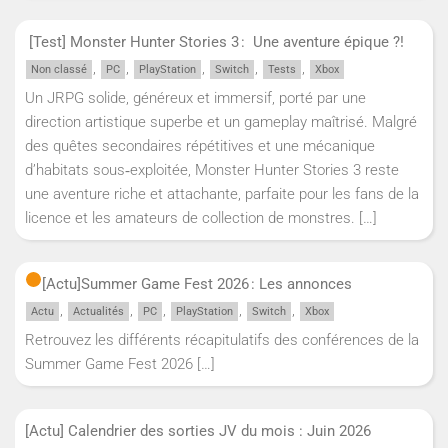
[Test] Monster Hunter Stories 3 : Une aventure épique ?!
,
,
,
,
,
Non classé
PC
PlayStation
Switch
Tests
Xbox
Un JRPG solide, généreux et immersif, porté par une
direction artistique superbe et un gameplay maîtrisé. Malgré
des quêtes secondaires répétitives et une mécanique
d’habitats sous‑exploitée, Monster Hunter Stories 3 reste
une aventure riche et attachante, parfaite pour les fans de la
licence et les amateurs de collection de monstres.
[…]
[Actu]
Summer Game Fest 2026 : Les annonces
,
,
,
,
,
Actu
Actualités
PC
PlayStation
Switch
Xbox
Retrouvez les différents récapitulatifs des conférences de la
Summer Game Fest 2026
[…]
[Actu] Calendrier des sorties JV du mois : Juin 2026