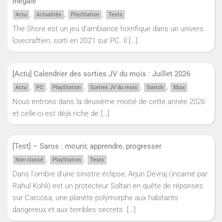
inégale
,
,
,
Actu
Actualités
PlayStation
Tests
The Shore est un jeu d’ambiance horrifique dans un univers
lovecraftien, sorti en 2021 sur PC. Il
[…]
[Actu] Calendrier des sorties JV du mois : Juillet 2026
,
,
,
,
,
Actu
PC
PlayStation
Sorties JV du mois
Switch
Xbox
Nous entrons dans la deuxième moitié de cette année 2026
et celle-ci est déjà riche de
[…]
[Test] – Saros : mourir, apprendre, progresser
,
,
Non classé
PlayStation
Tests
Dans l'ombre d'une sinistre éclipse, Arjun Devraj (incarné par
Rahul Kohli) est un protecteur Soltari en quête de réponses
sur Carcosa, une planète polymorphe aux habitants
dangereux et aux terribles secrets.
[…]