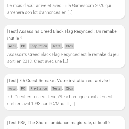
Le mois d’août arrive et avec lui la Gamescom 2026 qui
amènera son lot d’annonces en
[…]
[Test] Assassin’s Creed Black Flag Resynced : Un remake
inutile ?
,
,
,
,
Actu
PC
PlayStation
Tests
Xbox
Assassin’s Creed Black Flag Resynced est le remake du jeu
sorti en 2013. C’est avec une
[…]
[Test] 7th Guest Remake : Votre invitation est arrivée !
,
,
,
,
Actu
PC
PlayStation
Tests
Xbox
7th Guest est un jeu d’enquête « horrifique » initialement
sorti en avril 1993 sur PC/Mac. Il
[…]
[Test PS5] The Shore : ambiance magistrale, difficulté