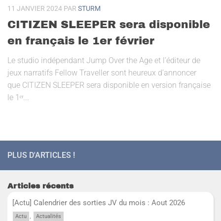
11 JANVIER 2024
PAR
STURM
CITIZEN SLEEPER sera disponible
en français le 1er février
Le studio indépendant Jump Over the Age et l’éditeur de
jeux narratifs Fellow Traveller sont heureux d’annoncer
que CITIZEN SLEEPER sera disponible en version française
le 1ᵉʳ...
PLUS D'ARTICLES !
Articles récents
[Actu] Calendrier des sorties JV du mois : Aout 2026
,
Actu
Actualités