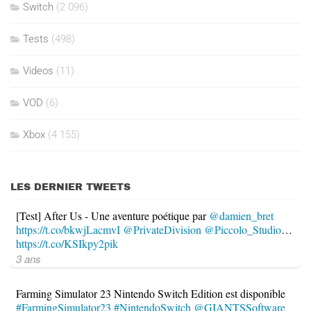
Switch
(2 096)
Tests
(498)
Videos
(11)
VOD
(6)
Xbox
(4 155)
LES DERNIER TWEETS
[Test] After Us - Une aventure poétique par
@damien_bret
https://t.co/bkwjLacmvI
@PrivateDivision
@Piccolo_Studio
…
https://t.co/KSIkpy2pik
3 ans
Farming Simulator 23 Nintendo Switch Edition est disponible
#FarmingSimulator23
#NintendoSwitch
@GIANTSSoftware