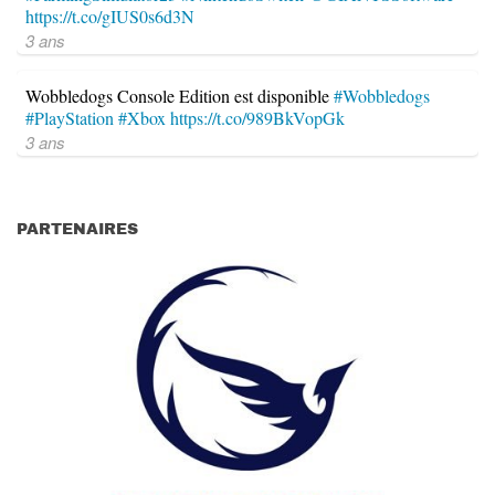
https://t.co/gIUS0s6d3N
3 ans
Wobbledogs Console Edition est disponible
#Wobbledogs
#PlayStation
#Xbox
https://t.co/989BkVopGk
3 ans
PARTENAIRES