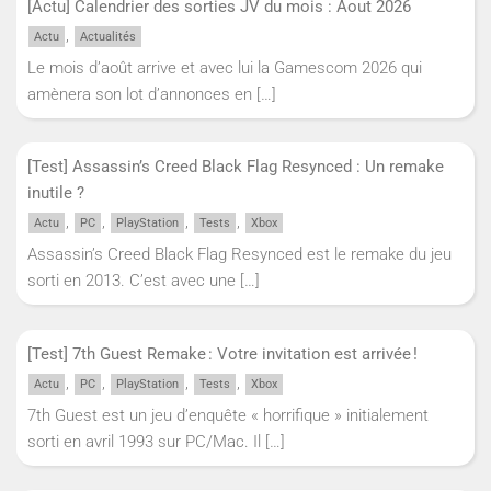
[Actu] Calendrier des sorties JV du mois : Aout 2026
,
Actu
Actualités
Le mois d’août arrive et avec lui la Gamescom 2026 qui
amènera son lot d’annonces en
[…]
[Test] Assassin’s Creed Black Flag Resynced : Un remake
inutile ?
,
,
,
,
Actu
PC
PlayStation
Tests
Xbox
Assassin’s Creed Black Flag Resynced est le remake du jeu
sorti en 2013. C’est avec une
[…]
[Test] 7th Guest Remake : Votre invitation est arrivée !
,
,
,
,
Actu
PC
PlayStation
Tests
Xbox
7th Guest est un jeu d’enquête « horrifique » initialement
sorti en avril 1993 sur PC/Mac. Il
[…]