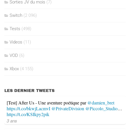
Sorties JV du mois
(7)
Switch
(2 096)
Tests
(498)
Videos
(11)
VOD
(6)
Xbox
(4 155)
LES DERNIER TWEETS
[Test] After Us - Une aventure poétique par
@damien_bret
https://t.co/bkwjLacmvI
@PrivateDivision
@Piccolo_Studio
…
https://t.co/KSIkpy2pik
3 ans