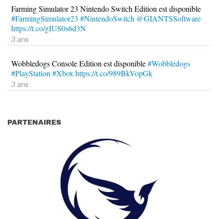
Farming Simulator 23 Nintendo Switch Edition est disponible
#FarmingSimulator23
#NintendoSwitch
@GIANTSSoftware
https://t.co/gIUS0s6d3N
3 ans
Wobbledogs Console Edition est disponible
#Wobbledogs
#PlayStation
#Xbox
https://t.co/989BkVopGk
3 ans
PARTENAIRES