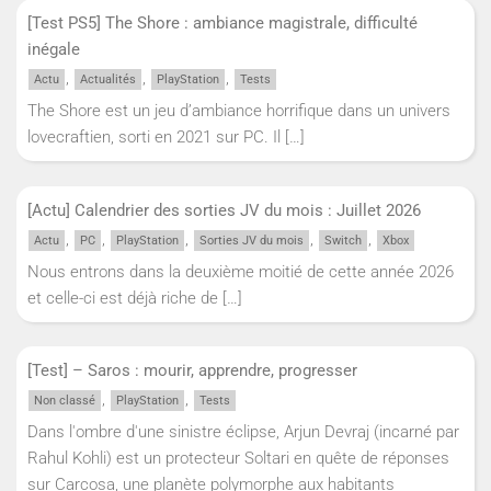
[Test PS5] The Shore : ambiance magistrale, difficulté
inégale
,
,
,
Actu
Actualités
PlayStation
Tests
The Shore est un jeu d’ambiance horrifique dans un univers
lovecraftien, sorti en 2021 sur PC. Il
[…]
[Actu] Calendrier des sorties JV du mois : Juillet 2026
,
,
,
,
,
Actu
PC
PlayStation
Sorties JV du mois
Switch
Xbox
Nous entrons dans la deuxième moitié de cette année 2026
et celle-ci est déjà riche de
[…]
[Test] – Saros : mourir, apprendre, progresser
,
,
Non classé
PlayStation
Tests
Dans l'ombre d'une sinistre éclipse, Arjun Devraj (incarné par
Rahul Kohli) est un protecteur Soltari en quête de réponses
sur Carcosa, une planète polymorphe aux habitants