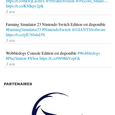
https://t.co/bkwjLacmvI
@PrivateDivision
@Piccolo_Studio
…
https://t.co/KSIkpy2pik
3 ans
Farming Simulator 23 Nintendo Switch Edition est disponible
#FarmingSimulator23
#NintendoSwitch
@GIANTSSoftware
https://t.co/gIUS0s6d3N
3 ans
Wobbledogs Console Edition est disponible
#Wobbledogs
#PlayStation
#Xbox
https://t.co/989BkVopGk
3 ans
PARTENAIRES