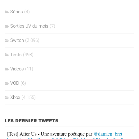
Séries
(4)
Sorties JV du mois
(7)
Switch
(2 096)
Tests
(498)
Videos
(11)
VOD
(6)
Xbox
(4 155)
LES DERNIER TWEETS
[Test] After Us - Une aventure poétique par
@damien_bret