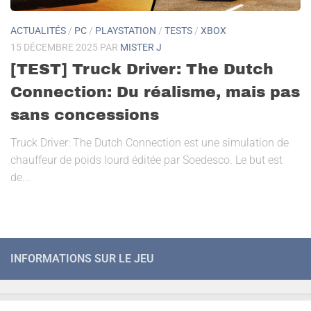
ACTUALITÉS
/
PC
/
PLAYSTATION
/
TESTS
/
XBOX
15 DÉCEMBRE 2025
PAR
MISTER J
[TEST] Truck Driver: The Dutch
Connection: Du réalisme, mais pas
sans concessions
Truck Driver: The Dutch Connection est une simulation de
chauffeur de poids lourd éditée par Soedesco. Le but est
de...
INFORMATIONS SUR LE JEU